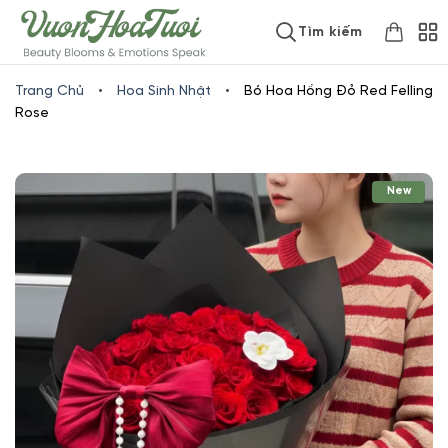
Skip
www.vuonhoatuoi.vn
Tìm kiếm
to
content
Trang Chủ
•
Hoa Sinh Nhật
•
Bó Hoa Hồng Đỏ Red Felling
Rose
New