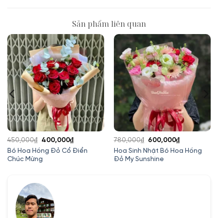
Sản phẩm liên quan
Giá
Giá
Giá
Giá
450,000
₫
400,000
₫
780,000
₫
600,000
₫
gốc
hiện
gốc
hiện
Bó Hoa Hồng Đỏ Cổ Điển
Hoa Sinh Nhật Bó Hoa Hồng
Chúc Mừng
Đỏ My Sunshine
là:
tại
là:
tại
450,000₫.
là:
780,000₫.
là:
00₫.
400,000₫.
600,000₫.