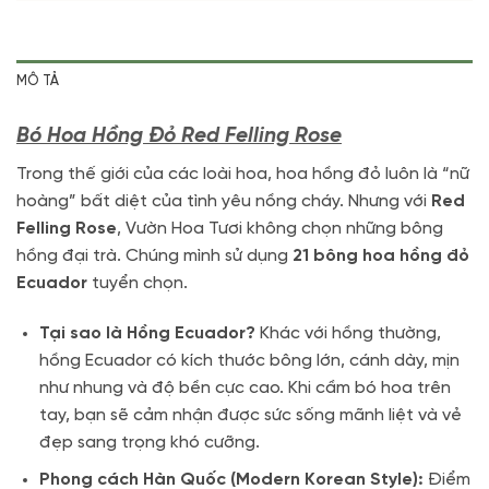
MÔ TẢ
Bó Hoa Hồng Đỏ Red Felling Rose
Trong thế giới của các loài hoa, hoa hồng đỏ luôn là “nữ
hoàng” bất diệt của tình yêu nồng cháy
. Nhưng với
Red
Felling Rose
, Vườn Hoa Tươi không chọn những bông
hồng đại trà. Chúng mình sử dụng
21 bông hoa hồng đỏ
Ecuador
tuyển chọn.
Tại sao là Hồng Ecuador?
Khác với hồng thường,
hồng Ecuador có kích thước bông lớn, cánh dày, mịn
như nhung và độ bền cực cao. Khi cầm bó hoa trên
tay, bạn sẽ cảm nhận được sức sống mãnh liệt và vẻ
đẹp sang trọng khó cưỡng.
Phong cách Hàn Quốc (Modern Korean Style):
Điểm