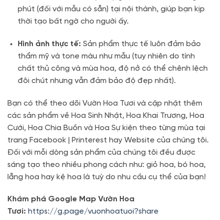
phút (đối với mẫu có sẵn) tại nội thành, giúp bạn kịp
thời tạo bất ngờ cho người ấy
.
Hình ảnh thực tế:
Sản phẩm thực tế luôn đảm bảo
thẩm mỹ và tone màu như mẫu (tuy nhiên do tính
chất thủ công và mùa hoa, độ nở có thể chênh lệch
đôi chút nhưng vẫn đảm bảo độ đẹp nhất).
Bạn có thể theo dõi Vườn Hoa Tươi và cập nhật thêm
các sản phẩm về Hoa Sinh Nhật, Hoa Khai Trương, Hoa
Cưới, Hoa Chia Buồn và Hoa Sự kiện theo từng mùa tại
trang Facebook | Printerest hay Website của chúng tôi.
Đối với mỗi dòng sản phẩm của chúng tôi đều được
sáng tạo theo nhiều phong cách như: giỏ hoa, bó hoa,
lẵng hoa hay kệ hoa là tuỳ do nhu cầu cụ thể của bạn!
Khám phá Google Map Vườn Hoa
Tươi:
https://g.page/vuonhoatuoi?share