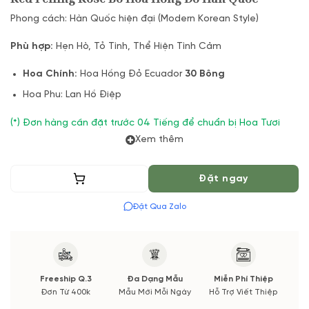
Phong cách: Hàn Quốc hiện đại (Modern Korean Style)
Phù hợp:
Hẹn Hò, Tỏ Tình, Thể Hiện Tình Cảm
Hoa Chính:
Hoa Hồng Đỏ Ecuador
30 Bông
Hoa Phu: Lan Hồ Điệp
(*) Đơn hàng cần đặt trước 04 Tiếng để chuẩn bị Hoa Tươi
theo màu tốt nhất cho bạn, Hoa phụ có thể thay đổi theo
Xem thêm
Mùa vụ. Vườn Hoa Tươi đảm bảo phong cách cắm, tone màu
sắc. Nếu có thay đổi về Hoa phụ sẽ được thông báo đến Quý
Thêm vào giỏ
Đặt ngay
khách hàng xác nhận trước khi cắm.
Đặt Qua Zalo
Freeship Q.3
Đa Dạng Mẫu
Miễn Phí Thiệp
Đơn Từ 400k
Mẫu Mới Mỗi Ngày
Hỗ Trợ Viết Thiệp