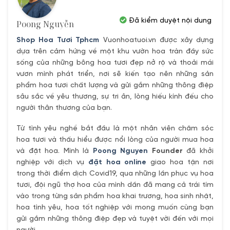
Đã kiểm duyệt nội dung
Poong Nguyễn
Shop Hoa Tươi Tphcm
Vuonhoatuoi.vn được xây dựng
dựa trên cảm hứng về một khu vườn hoa tràn đầy sức
sống của những bông hoa tươi đẹp nở rộ và thoải mái
vươn mình phát triển, nơi sẽ kiến tạo nên những sản
phẩm hoa tươi chất lượng và gửi gắm những thông điệp
sâu sắc về yêu thương, sự tri ân, lòng hiếu kính đếu cho
người thân thương của bạn.
Từ tình yêu nghề bắt đầu là một nhân viên chăm sóc
hoa tươi và thấu hiểu được nổi lòng của người mua hoa
và đặt hoa. Mình là
Poong Nguyen
Founder
đã khởi
nghiệp với dịch vụ
đặt hoa online
giao hoa tận nơi
trong thời điểm dịch Covid19, qua những lần phục vụ hoa
tươi, đội ngũ thợ hoa của mình dần đã mang cả trái tím
vào trong từng sản phẩm hoa khai trương, hoa sinh nhật,
hoa tình yêu, hoa tốt nghiệp với mong muốn cùng bạn
gửi gắm những thông điệp đẹp và tuyệt vời đến với mọi