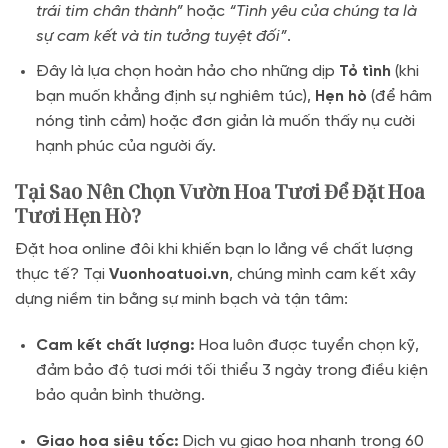
trái tim chân thành”
hoặc
“Tình yêu của chúng ta là
sự cam kết và tin tưởng tuyệt đối”
.
Đây là lựa chọn hoàn hảo cho những dịp
Tỏ tình
(khi
bạn muốn khẳng định sự nghiêm túc),
Hẹn hò
(để hâm
nóng tình cảm) hoặc đơn giản là muốn thấy nụ cười
hạnh phúc của người ấy.
Tại Sao Nên Chọn Vườn Hoa Tươi Để Đặt Hoa
Tươi Hẹn Hò?
Đặt hoa online đôi khi khiến bạn lo lắng về chất lượng
thực tế? Tại
Vuonhoatuoi.vn
, chúng mình cam kết xây
dựng niềm tin bằng sự minh bạch và tận tâm:
Cam kết chất lượng:
Hoa luôn được tuyển chọn kỹ,
đảm bảo độ tươi mới tối thiểu 3 ngày trong điều kiện
bảo quản bình thường
.
Giao hoa siêu tốc:
Dịch vụ giao hoa nhanh trong 60