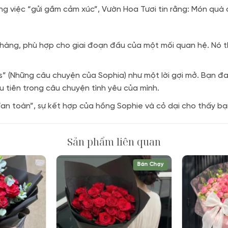
ng việc “gửi gắm cảm xúc”, Vườn Hoa Tươi tin rằng: Món quà 
ng, phù hợp cho giai đoạn đầu của một mối quan hệ. Nó th
s” (Những câu chuyện của Sophia) như một lời gợi mở. Bạn đ
u tiên trong câu chuyện tình yêu của mình.
an toàn”, sự kết hợp của hồng Sophie và cỏ dại cho thấy bạn
Sản phẩm liên quan
Bán Chạy