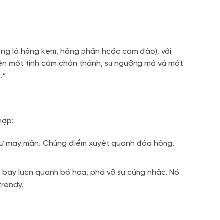
ờng là hồng kem, hồng phấn hoặc cam đào), với
lên một tình cảm chân thành, sự ngưỡng mộ và một
.”
hợp:
 sự may mắn
. Chúng điểm xuyết quanh đóa hồng,
n bay lượn quanh bó hoa, phá vỡ sự cứng nhắc. Nó
trendy.