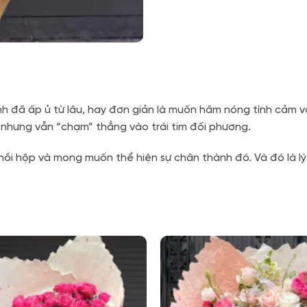
nh đã ấp ủ từ lâu,
hay đơn giản là muốn hâm nóng tình cảm vớ
nhưng vẫn “chạm” thẳng vào trái tim đối phương.
 hồi hộp và mong muốn thể hiện sự chân thành đó.
Và đó là l