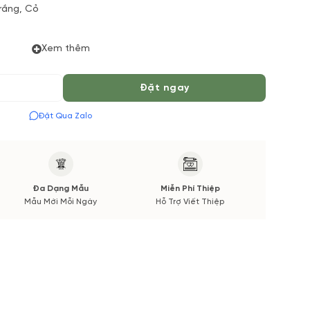
rắng, Cỏ
Xem thêm
ực tiếp từ Vuonhoatuoi.vn. Bởi vì: một số loại hoa
có hoặc chất lượng không đảm bảo nếu có thay đổi sẽ
Đặt ngay
ượng, tone màu, kiểu dáng cũng như chất lượng hoa tươi
Đặt Qua Zalo
hận được ảnh chụp trước khi chúng mình giao hoa.
Đa Dạng Mẫu
Miễn Phí Thiệp
Mẫu Mới Mỗi Ngày
Hỗ Trợ Viết Thiệp