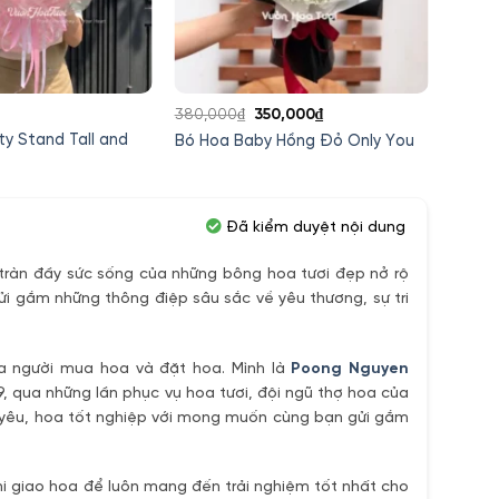
Giá
Giá
380,000
₫
350,000
₫
680,0
gốc
hiện
y Stand Tall and
Bó Ho
Bó Hoa Baby Hồng Đỏ Only You
là:
tại
Điển 0
380,000₫.
là:
350,000₫.
Đã kiểm duyệt nội dung
ràn đầy sức sống của những bông hoa tươi đẹp nở rộ
ửi gắm những thông điệp sâu sắc về yêu thương, sự tri
ủa người mua hoa và đặt hoa. Mình là
Poong Nguyen
9, qua những lần phục vụ hoa tươi, đội ngũ thợ hoa của
h yêu, hoa tốt nghiệp với mong muốn cùng bạn gửi gắm
i giao hoa để luôn mang đến trải nghiệm tốt nhất cho