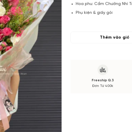
Hoa phu: Cẩm Chướng Nhí T
Phụ kiện & giấy gói
Lưu ý:
Sản phẩm hoa chụp mẫu tr
trong mẫu theo mùa sẽ không 
Thêm vào giỏ
được thông báo đến cho bạn.
Vuonhoatuoi.vn đảm bảo định l
đẹp và đầy đặn nhất. Bạn sẽ n
Freeship Q.3
Đơn Từ 400k