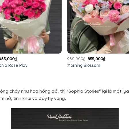
Giá
Giá
Giá
Giá
665,000
₫
980,000
₫
855,000
₫
gốc
hiện
gốc
hiện
hia Rose Ploy
Morning Blossom
à:
tại
là:
tại
780,000₫.
là:
980,000₫.
là:
665,000₫.
855,000₫.
nồng cháy như hoa hồng đỏ
, thì “Sophia Stories” lại là một 
 nở, tinh khôi và đầy hy vọng.