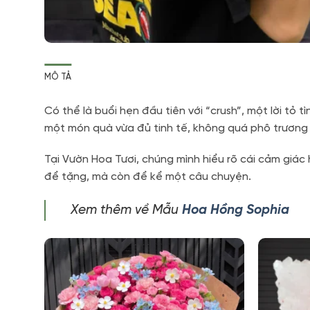
MÔ TẢ
Có thể là buổi hẹn đầu tiên với “crush”,
một lời tỏ tì
một món quà vừa đủ tinh tế,
không quá phô trương 
Tại Vườn Hoa Tươi,
chúng mình hiểu rõ cái cảm giác
để tặng,
mà còn để kể một câu chuyện.
Xem thêm về Mẫu
Hoa Hồng Sophia