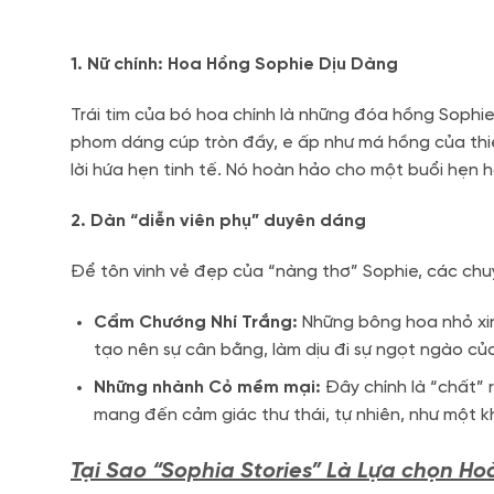
1. Nữ chính: Hoa Hồng Sophie Dịu Dàng
Trái tim của bó hoa chính là những đóa hồng Sophi
phom dáng cúp tròn đầy, e ấp như má hồng của thiế
lời hứa hẹn tinh tế. Nó hoàn hảo cho một buổi hẹn hò
2. Dàn “diễn viên phụ” duyên dáng
Để tôn vinh vẻ đẹp của “nàng thơ” Sophie, các chuy
Cẩm Chướng Nhí Trắng:
Những bông hoa nhỏ xin
tạo nên sự cân bằng, làm dịu đi sự ngọt ngào c
Những nhành Cỏ mềm mại:
Đây chính là “chất” 
mang đến cảm giác thư thái, tự nhiên, như một k
Tại Sao “Sophia Stories” Là Lựa chọn H