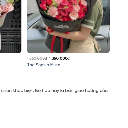
Giá
Giá
1,560,000
₫
1,350,000
₫
gốc
hiện
The Sophia Muse
là:
tại
1,560,000₫.
là:
1,350,000₫.
lựa chọn khác biệt. Bó hoa này là bản giao hưởng của