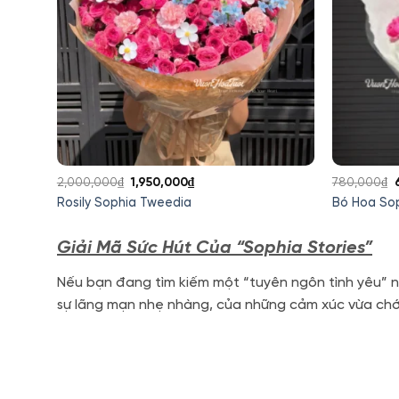
Giá
Giá
2,000,000
₫
1,950,000
₫
780,000
₫
gốc
hiện
Rosily Sophia Tweedia
Bó Hoa Sop
là:
tại
l
2,000,000₫.
là:
Giải Mã Sức Hút Của “Sophia Stories”
1,950,000₫.
Nếu bạn đang tìm kiếm một “tuyên ngôn tình yêu” 
sự lãng mạn nhẹ nhàng, của những cảm xúc vừa chớm