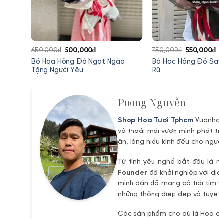
Giá
Giá
Giá
650,000
₫
500,000
₫
750,000
₫
550,000
₫
gốc
hiện
gốc
h
 Thần
Bó Hoa Hồng Đỏ Ngọt Ngào
Bó Hoa Hồng Đỏ Sa
là:
tại
là:
t
Tặng Người Yêu
Rũ
650,000₫.
là:
750,000₫.
l
500,000₫.
5
Poong Nguyễn
Shop Hoa Tươi Tphcm
Vuonhoa
và thoải mái vươn mình phát t
ân, lòng hiếu kính đếu cho ngư
Từ tình yêu nghề bắt đầu là 
Founder
đã khởi nghiệp với dị
mình dần đã mang cả trái tím 
những thông điệp đẹp và tuyệt
Các sản phẩm cho dù là Hoa ch