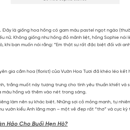
e. Đây là giống hoa hồng có gam màu pastel ngọt ngào (thư
u nữ. Không giống như hồng đỏ mãnh liệt, hồng Sophie nói 
, khi bạn muốn nói rằng: “Em thật sự rất đặc biệt đối với anh
ên gia cắm hoa (florist) của Vườn Hoa Tươi đã khéo léo kết 
h, trắng muốt này tượng trưng cho tình yêu thuần khiết và
ủa màu hồng và thêm vào nét trong sáng.
riêng làm nên sự khác biệt. Những sợi cỏ mỏng manh, tự nhiê
hu vườn kiểu Anh lãng mạn – một vẻ đẹp rất “thơ” và cực kỳ 
oàn Hảo Cho Buổi Hẹn Hò?