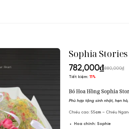
Sophia Stories
782,000
₫
880,000
₫
Tiết kiệm:
11%
Bó Hoa Hồng Sophia Stor
Phù hợp tặng sinh nhật, hẹn hò
Chiều cao: 55
cm
– Chiều Ngan
Hoa chính:
Sophie