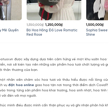
Giá
Giá
Giá
1,350,000
₫
1,250,000
₫
1,500,000
₫
iện
gốc
hiện
y Mê Quyến
Bó Hoa Hồng Đỏ Love Romatic
Sophia Sweet
ại
là:
tại
Red Rose
Shine
à:
1,350,000₫.
là:
50,000₫.
1,250,000₫.
tuoi.vn được xây dựng dựa trên cảm hứng về một khu vườn hoa t
riển, nơi sẽ kiến tạo nên những sản phẩm hoa tươi chất lượng và g
ời thân thương của bạn.
một nhân viên chăm sóc hoa tươi và thấu hiểu được nổi lòng c
ch vụ
đặt hoa online
giao hoa tận nơi trong thời điểm dịch Covid1
vào trong từng sản phẩm hoa khai trương, hoa sinh nhật, hoa tìn
 vời đến với mọi người.
úc mình điều được mình cẩn thận phục vụ và ghi nhận phản hồi kh