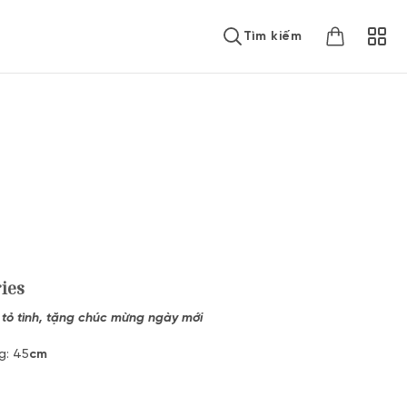
Tìm kiếm
ies
, tỏ tình, tặng chúc mừng ngày mới
g: 45
cm