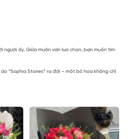
i người ấy.
Giữa muôn vàn lựa chọn,
bạn muốn tìm
ý do “Sophia Stories” ra đời – một bó hoa không chỉ