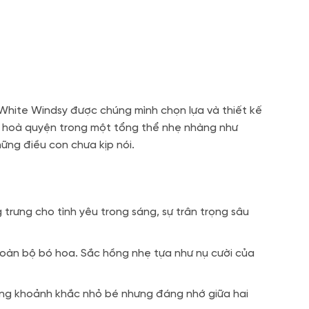
White Windsy được chúng mình chọn lựa và thiết kế
cả hoà quyện trong một tổng thể nhẹ nhàng như
hững điều con chưa kịp nói.
rưng cho tình yêu trong sáng, sự trân trọng sâu
oàn bộ bó hoa. Sắc hồng nhẹ tựa như nụ cười của
hững khoảnh khắc nhỏ bé nhưng đáng nhớ giữa hai