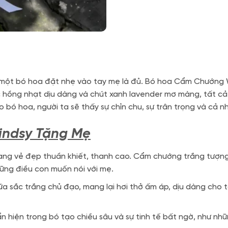
n một bó hoa đặt nhẹ vào tay mẹ là đủ. Bó hoa Cẩm Chướng 
ắc hồng nhạt dịu dàng và chút xanh lavender mơ màng, tất 
bó hoa, người ta sẽ thấy sự chỉn chu, sự trân trọng và cả n
indsy Tặng Mẹ
g vẻ đẹp thuần khiết, thanh cao. Cẩm chướng trắng tượng t
ững điều con muốn nói với mẹ.
sắc trắng chủ đạo, mang lại hơi thở ấm áp, dịu dàng cho t
n hiện trong bó tạo chiều sâu và sự tinh tế bất ngờ, như n