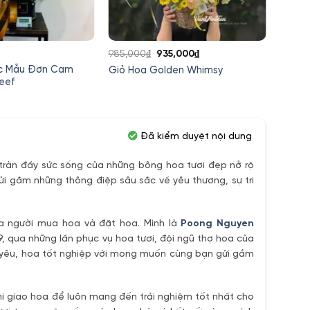
Giá
Giá
985,000
₫
935,000
₫
1,100,
gốc
hiện
c Mẫu Đơn Cam
Lẵng 
Giỏ Hoa Golden Whimsy
là:
tại
eef
Nhiệt 
985,000₫.
là:
935,000₫.
Đã kiểm duyệt nội dung
ràn đầy sức sống của những bông hoa tươi đẹp nở rộ
ửi gắm những thông điệp sâu sắc về yêu thương, sự tri
ủa người mua hoa và đặt hoa. Mình là
Poong Nguyen
9, qua những lần phục vụ hoa tươi, đội ngũ thợ hoa của
h yêu, hoa tốt nghiệp với mong muốn cùng bạn gửi gắm
i giao hoa để luôn mang đến trải nghiệm tốt nhất cho