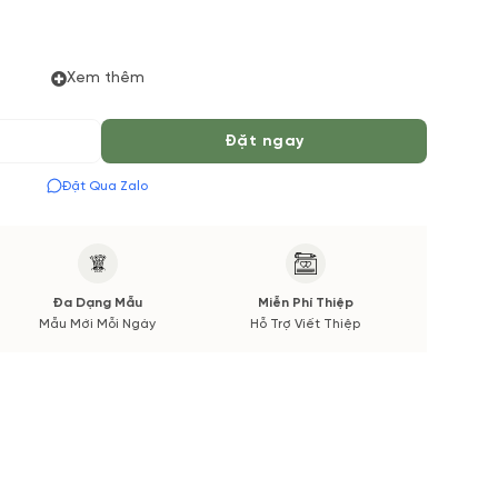
Xem thêm
 đặt hoa online Vườn Hoa Tươi đảm bảo phong cách cắm,
 về Hoa phụ và thời gian giao sẽ được thông báo đến
 khi cắm hay bó.
Đặt ngay
Đặt Qua Zalo
Đa Dạng Mẫu
Miễn Phí Thiệp
Mẫu Mới Mỗi Ngày
Hỗ Trợ Viết Thiệp