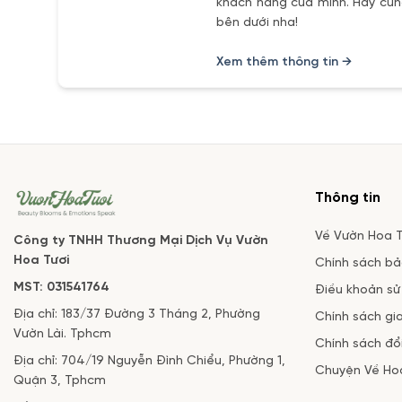
khách hàng của mình. Hãy cùng
bên dưới nha!
Xem thêm thông tin →
Thông tin
Về Vườn Hoa T
Công ty TNHH Thương Mại Dịch Vụ Vườn
Hoa Tươi
Chính sách b
MST: 031541764
Điều khoản sử
Địa chỉ: 183/37 Đường 3 Tháng 2, Phường
Chính sách gi
Vườn Lài. Tphcm
Chính sách đổi
Địa chỉ: 704/19 Nguyễn Đình Chiểu, Phường 1,
Chuyện Về Ho
Quận 3, Tphcm