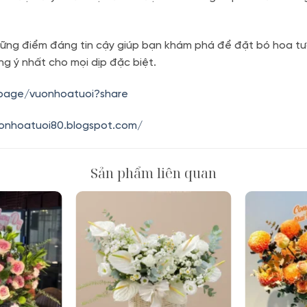
ững điểm đáng tin cậy giúp bạn khám phá để đặt bó hoa tươ
g ý nhất cho mọi dịp đặc biệt.
.page/vuonhoatuoi?share
uonhoatuoi80.blogspot.com/
Sản phẩm liên quan