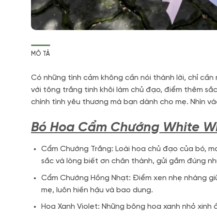
MÔ TẢ
Có những tình cảm không cần nói thành lời, chỉ cầ
với tông trắng tinh khôi làm chủ đạo, điểm thêm s
chính tình yêu thương mà bạn dành cho mẹ. Nhìn vào 
Bó Hoa Cẩm Chướng White W
Cẩm Chướng Trắng: Loài hoa chủ đạo của bó, man
sắc và lòng biết ơn chân thành, gửi gắm đúng nh
Cẩm Chướng Hồng Nhạt: Điểm xen nhẹ nhàng giữa 
mẹ, luôn hiền hậu và bao dung.
Hoa Xanh Violet: Những bông hoa xanh nhỏ xinh ẩ