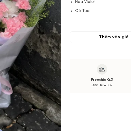
Hoa Violet
Cỏ Tươi
(*) Shop hoa tươi với dịch vụ
tone màu sắc.
Nếu có thay đổi
Quý khách hàng xác nhận trước
Thêm vào giỏ
Freeship Q.3
Đơn Từ 400k