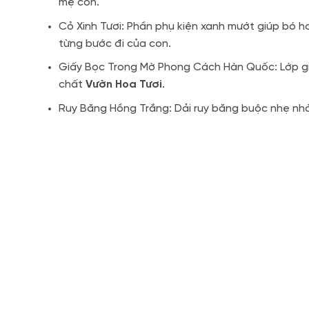
mẹ con.
Cỏ Xinh Tươi: Phần phụ kiện xanh mướt giúp bó 
từng bước đi của con.
Giấy Bọc Trong Mờ Phong Cách Hàn Quốc: Lớp giấ
chất
Vườn Hoa Tươi
.
Ruy Băng Hồng Trắng: Dải ruy băng buộc nhẹ nhà