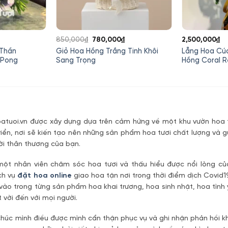
Giá
Giá
850,000
₫
780,000
₫
2,500,000
₫
gốc
hiện
 Thần
Giỏ Hoa Hồng Trắng Tinh Khôi
Lẵng Hoa Cú
là:
tại
 Pong
Sang Trọng
Hồng Coral R
850,000₫.
là:
780,000₫.
tuoi.vn được xây dựng dựa trên cảm hứng về một khu vườn hoa t
riển, nơi sẽ kiến tạo nên những sản phẩm hoa tươi chất lượng và g
ời thân thương của bạn.
một nhân viên chăm sóc hoa tươi và thấu hiểu được nổi lòng c
ch vụ
đặt hoa online
giao hoa tận nơi trong thời điểm dịch Covid1
vào trong từng sản phẩm hoa khai trương, hoa sinh nhật, hoa tìn
 vời đến với mọi người.
úc mình điều được mình cẩn thận phục vụ và ghi nhận phản hồi kh