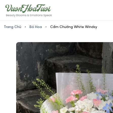
Skip
www.vuonhoatuoi.vn
to
content
Trang Chủ
•
Bó Hoa
•
Cẩm Chướng White Windsy