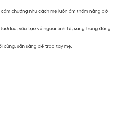
ông cẩm chướng như cách mẹ luôn âm thầm nâng đỡ
ơi lâu, vừa tạo vẻ ngoài tinh tế, sang trọng đúng
i cùng, sẵn sàng để trao tay mẹ.