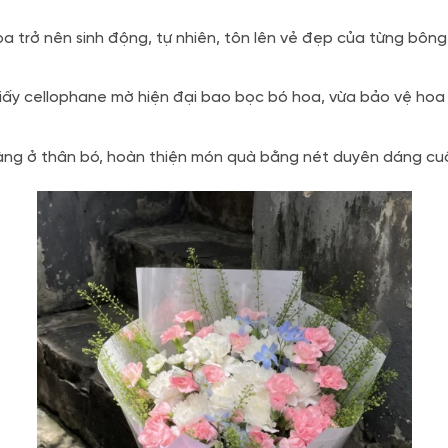
hoa trở nên sinh động, tự nhiên, tôn lên vẻ đẹp của từng b
y cellophane mờ hiện đại bao bọc bó hoa, vừa bảo vệ hoa tư
ng ở thân bó, hoàn thiện món quà bằng nét duyên dáng cuố