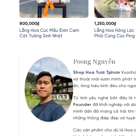
800,000
₫
1,250,000
₫
01
Lẵng Hoa Cúc Mẫu Đơn Cam
Lẵng Hoa Hồng Lạc
Cát Tường Sinh Nhật
Phối Cùng Cúc Ping
00₫.
Poong Nguyễn
Shop Hoa Tươi Tphcm
Vuonhoa
và thoải mái vươn mình phát t
ân, lòng hiếu kính đếu cho ngư
Từ tình yêu nghề bắt đầu là 
Founder
đã khởi nghiệp với dị
mình dần đã mang cả trái tím 
những thông điệp đẹp và tuyệt
Các sản phẩm cho dù là Hoa ch