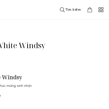
Tìm kiếm
hite Windsy
 Windsy
chúc mừng sinh nhật.
n