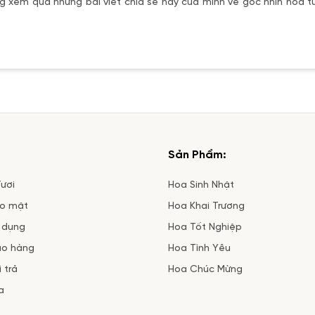
 xem qua những bài viết chia sẻ hay của mình về góc nhìn hoa tư
Sản Phẩm:
ươi
Hoa Sinh Nhật
ảo mật
Hoa Khai Trương
 dụng
Hoa Tốt Nghiệp
ao hàng
Hoa Tình Yêu
 trả
Hoa Chúc Mừng
a