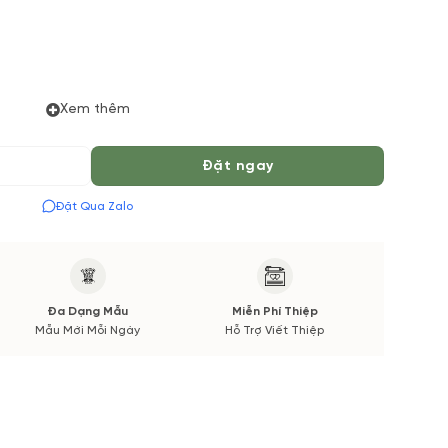
Xem thêm
 Tiếng để chuẩn bị Hoa Tươi theo màu tốt nhất cho bạn,
 Mùa vụ. Vườn Hoa Tươi đảm bảo phong cách cắm, tone
Hoa phụ sẽ được thông báo đến Quý khách hàng xác nhận
Đặt ngay
Đặt Qua Zalo
Đa Dạng Mẫu
Miễn Phí Thiệp
Mẫu Mới Mỗi Ngày
Hỗ Trợ Viết Thiệp