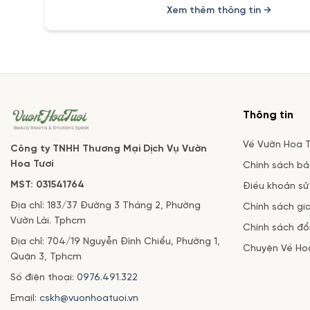
Xem thêm thông tin →
Thông tin
Về Vườn Hoa T
Công ty TNHH Thương Mại Dịch Vụ Vườn
Hoa Tươi
Chính sách b
MST: 031541764
Điều khoản sử
Địa chỉ: 183/37 Đường 3 Tháng 2, Phường
Chính sách gi
Vườn Lài. Tphcm
Chính sách đổi
Địa chỉ: 704/19 Nguyễn Đình Chiểu, Phường 1,
Chuyện Về Ho
Quận 3, Tphcm
Số điện thoại:
0976.491.322
Email:
cskh@vuonhoatuoi.vn