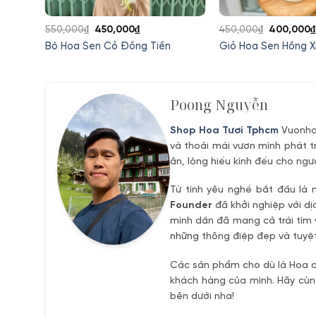
Giá
Giá
Giá
550,000
₫
450,000
₫
450,000
₫
400,000
₫
gốc
hiện
gốc
ng
Bó Hoa Sen Cỏ Đồng Tiền
Giỏ Hoa Sen Hồng 
là:
tại
là:
550,000₫.
là:
450,000₫
0₫.
450,000₫.
Poong Nguyễn
Shop Hoa Tươi Tphcm
Vuonhoa
và thoải mái vươn mình phát t
ân, lòng hiếu kính đếu cho ngư
Từ tình yêu nghề bắt đầu là 
Founder
đã khởi nghiệp với dị
mình dần đã mang cả trái tím 
những thông điệp đẹp và tuyệt
Các sản phẩm cho dù là Hoa ch
khách hàng của mình. Hãy cùng
bên dưới nha!