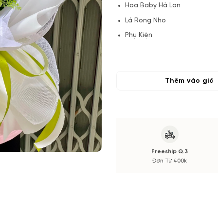
Hoa Baby Hà Lan
Lá Rong Nho
Phụ Kiện
(*) Đơn hàng cần đặt trước 04
Hoa phụ có thể thay đổi theo
màu sắc. Nếu có thay đổi về 
Thêm vào giỏ
trước khi cắm.
Freeship Q.3
Đơn Từ 400k