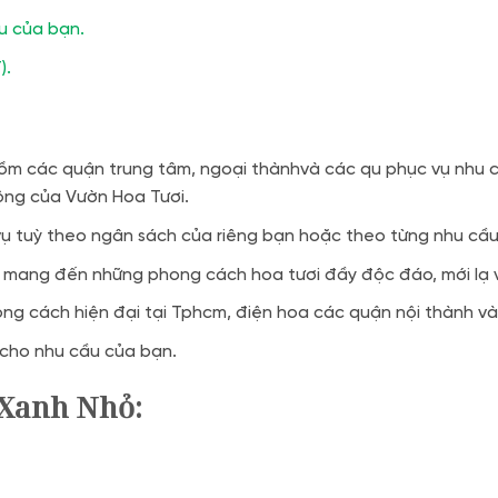
ầu của bạn.
).
ồm các quận trung tâm, ngoại thànhvà các qu phục vụ nhu c
động của Vườn Hoa Tươi.
 vụ tuỳ theo ngân sách của riêng bạn hoặc theo từng nhu cầ
 mang đến những phong cách hoa tươi đầy độc đáo, mới lạ và
g cách hiện đại tại Tphcm, điện hoa các quận nội thành và 
 cho nhu cầu của bạn.
 Xanh Nhỏ
: