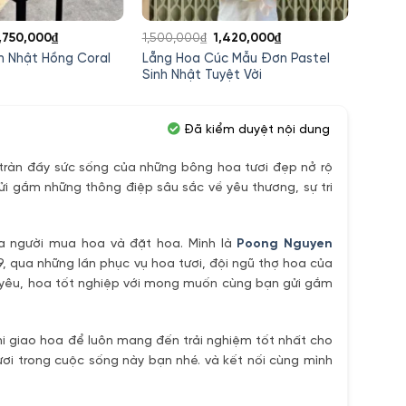
iá
Giá
Giá
Giá
,750,000
₫
1,500,000
₫
1,420,000
₫
980,0
gốc
hiện
gốc
hiện
h Nhật Hồng Coral
Lẵng Hoa Cúc Mẫu Đơn Pastel
Giỏ Ho
à:
tại
là:
tại
r
Sinh Nhật Tuyệt Vời
Chúc 
,000,000₫.
là:
1,500,000₫.
là:
1,750,000₫.
1,420,000₫.
Đã kiểm duyệt nội dung
ràn đầy sức sống của những bông hoa tươi đẹp nở rộ
ửi gắm những thông điệp sâu sắc về yêu thương, sự tri
ủa người mua hoa và đặt hoa. Mình là
Poong Nguyen
9, qua những lần phục vụ hoa tươi, đội ngũ thợ hoa của
h yêu, hoa tốt nghiệp với mong muốn cùng bạn gửi gắm
i giao hoa để luôn mang đến trải nghiệm tốt nhất cho
ơi trong cuộc sống này bạn nhé. và kết nối cùng mình