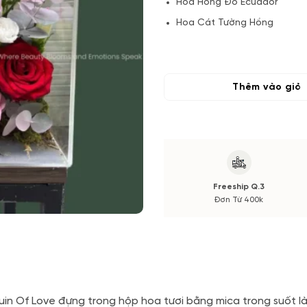
Hoa Hồng Đỏ Ecuador
Hoa Cát Tường Hồng
Hoa Phụ
Lá và Phụ Kiện
Thêm vào giỏ
(*) Đơn hàng cần đặt trước tối
thay đổi theo vụ mùa và thị tr
xác nhận từ Quý khách hàng.
Freeship Q.3
Đơn Từ 400k
in Of Love đựng trong hộp hoa tươi bằng mica trong suốt l