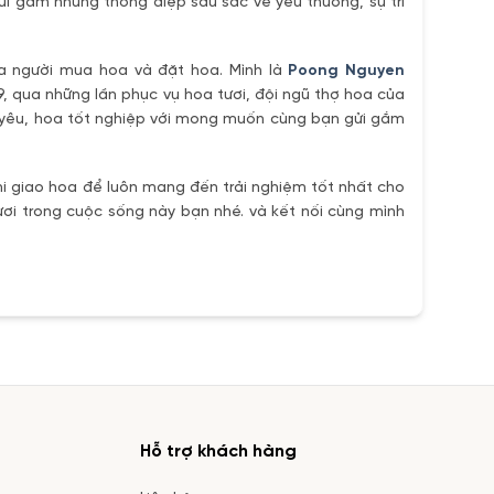
ửi gắm những thông điệp sâu sắc về yêu thương, sự tri
ủa người mua hoa và đặt hoa. Mình là
Poong Nguyen
9, qua những lần phục vụ hoa tươi, đội ngũ thợ hoa của
h yêu, hoa tốt nghiệp với mong muốn cùng bạn gửi gắm
i giao hoa để luôn mang đến trải nghiệm tốt nhất cho
ơi trong cuộc sống này bạn nhé. và kết nối cùng mình
Hỗ trợ khách hàng