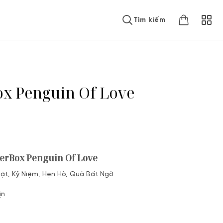
Tìm kiếm
x Penguin Of Love
erBox Penguin Of Love
ật, Kỷ Niệm, Hẹn Hò, Quà Bất Ngờ
ịn