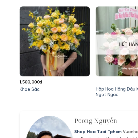
HẾT HÀ
1,500,000
₫
ắm
Hộp Hoa Hồng Dâu Kỷ 
Khoe Sắc
Ngọt Ngào
Poong Nguyễn
Shop Hoa Tươi Tphcm
Vuonhoa