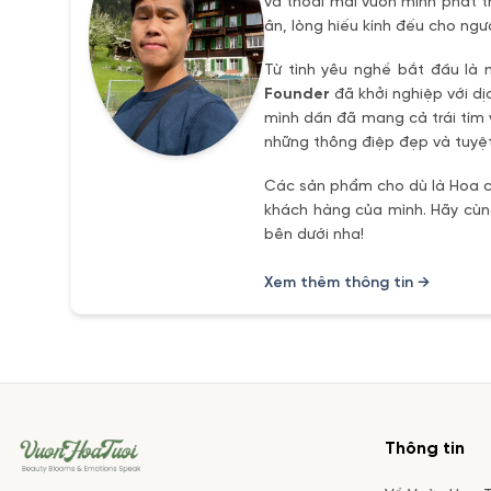
và thoải mái vươn mình phát t
ân, lòng hiếu kính đếu cho ngư
Từ tình yêu nghề bắt đầu là 
Founder
đã khởi nghiệp với dị
mình dần đã mang cả trái tím 
những thông điệp đẹp và tuyệt
Các sản phẩm cho dù là Hoa ch
khách hàng của mình. Hãy cùng
bên dưới nha!
Xem thêm thông tin →
Thông tin