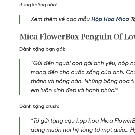
đúng không nào!
Xem thêm về các mẫu
Hộp Hoa Mica
T
Mica FlowerBox Penguin Of Lo
Dành tặng bạn gái:
“Gửi đến người con gái anh yêu, hộp 
mang đến cho cuộc sống của anh. Chú 
thành và nồng nàn. Những bông hoa tư
em luôn xinh đẹp và hạnh phúc!”
Dành tặng crush:
“Tớ gửi tặng cậu hộp hoa Mica FlowerB
đang muốn nói hộ lòng tớ một điều… H