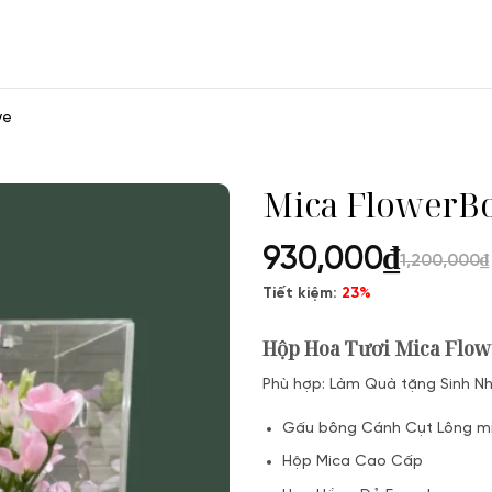
ve
Mica FlowerBo
930,000
₫
1,200,000
₫
Tiết kiệm:
23%
Hộp Hoa Tươi Mica Flow
Phù hợp: Làm Quà tặng Sinh Nh
Gấu bông Cánh Cụt Lông m
Hộp Mica Cao Cấp