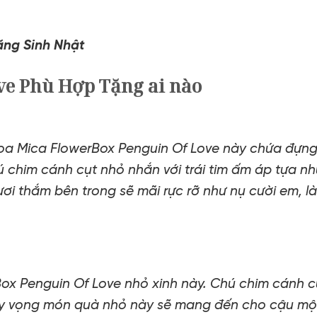
ặng Sinh Nhật
ve Phù Hợp Tặng ai nào
hoa Mica FlowerBox Penguin Of Love này chứa đựng
chim cánh cụt nhỏ nhắn với trái tim ấm áp tựa nh
ơi thắm bên trong sẽ mãi rực rỡ như nụ cười em,
ox Penguin Of Love nhỏ xinh này. Chú chim cánh cụ
y vọng món quà nhỏ này sẽ mang đến cho cậu một