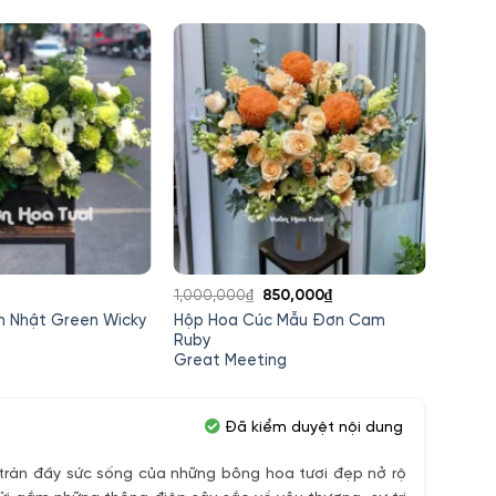
Giá
Giá
1,000,000
₫
850,000
₫
1,200,
gốc
hiện
h Nhật Green Wicky
Hộp Hoa Cúc Mẫu Đơn Cam
Vali H
là:
tại
Ruby
Great Meeting
1,000,000₫.
là:
850,000₫.
Đã kiểm duyệt nội dung
ràn đầy sức sống của những bông hoa tươi đẹp nở rộ