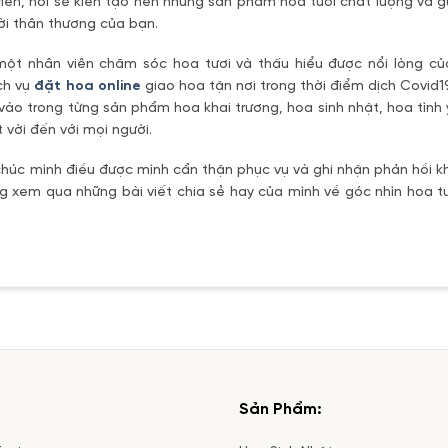
riển, nơi sẽ kiến tạo nên những sản phẩm hoa tươi chất lượng và g
ời thân thương của bạn.
một nhân viên chăm sóc hoa tươi và thấu hiểu được nổi lòng c
ch vụ
đặt hoa online
giao hoa tận nơi trong thời điểm dịch Covid1
vào trong từng sản phẩm hoa khai trương, hoa sinh nhật, hoa tìn
 vời đến với mọi người.
úc mình điều được mình cẩn thận phục vụ và ghi nhận phản hồi kh
 xem qua những bài viết chia sẻ hay của mình về góc nhìn hoa tư
Sản Phẩm: