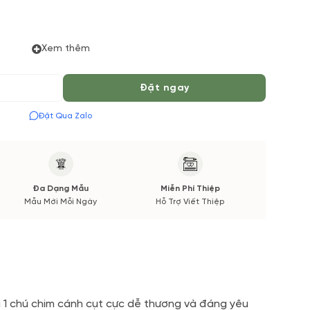
Xem thêm
Đặt ngay
 thiểu 04 tiếng để được phục vụ tốt nhất. Màu hoa có thể
ường. Các thông tin thay đổi sẽ được cập nhật trước và
Đặt Qua Zalo
Đa Dạng Mẫu
Miễn Phí Thiệp
Mẫu Mới Mỗi Ngày
Hỗ Trợ Viết Thiệp
à 1 chú chim cánh cụt cực dễ thương và đáng yêu