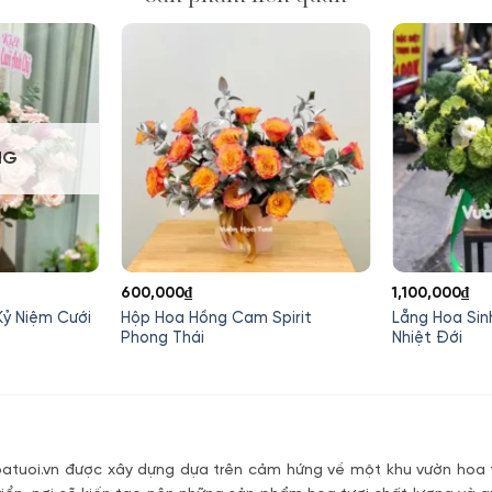
NG
600,000
₫
1,100,000
₫
Niệm Cưới
Hộp Hoa Hồng Cam Spirit
Lẵng Hoa Sin
Phong Thái
Nhiệt Đới
tuoi.vn được xây dựng dựa trên cảm hứng về một khu vườn hoa t