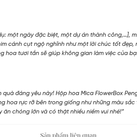
 dụ: một ngày đặc biệt, một dự án thành công,…], 
im cánh cụt ngộ nghĩnh như một lời chúc tốt đẹp, 
ng hoa tươi tắn sẽ giúp không gian làm việc của b
n quà đáng yêu này! Hộp hoa Mica FlowerBox Pengu
ông hoa rực rỡ bên trong giống như những màu sắc t
ăn chóng lớn và có thật nhiều niềm vui nhé!”
Sản phẩm liên quan