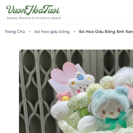
Skip
www.vuonhoatuoi.vn
to
content
Trang Chủ
•
bó hoa gấu bông
•
Bó Hoa Gấu Bông Xinh Xan