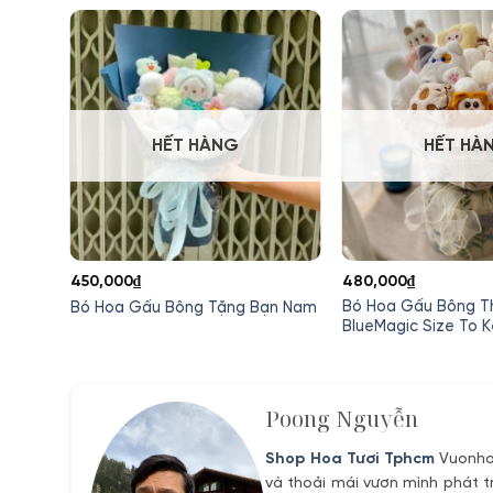
HẾT HÀNG
HẾT HÀ
450,000
₫
480,000
₫
tset
Bó Hoa Gấu Bông 
Bó Hoa Gấu Bông Tặng Bạn Nam
Bông
BlueMagic Size To K
₫.
Poong Nguyễn
Shop Hoa Tươi Tphcm
Vuonhoa
và thoải mái vươn mình phát t