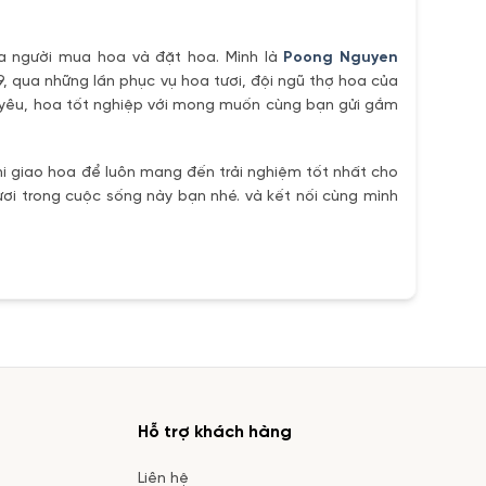
ủa người mua hoa và đặt hoa. Mình là
Poong Nguyen
9, qua những lần phục vụ hoa tươi, đội ngũ thợ hoa của
h yêu, hoa tốt nghiệp với mong muốn cùng bạn gửi gắm
i giao hoa để luôn mang đến trải nghiệm tốt nhất cho
ơi trong cuộc sống này bạn nhé. và kết nối cùng mình
Hỗ trợ khách hàng
Liên hệ