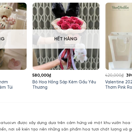
NG
HẾT HÀNG
Gi
580,000
₫
420,000
₫
39
gố
Thơm
Bó Hoa Hồng Sáp Kèm Gấu Yêu
Valentine 20
là:
èm Túi
Thương
Thơm Pink R
42
tuoi.vn được xây dựng dựa trên cảm hứng về một khu vườn hoa t
riển, nơi sẽ kiến tạo nên những sản phẩm hoa tươi chất lượng và g