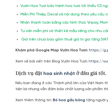
Vườn Hoa Tươi bảo hành hoa tươi tối thiểu 03 ng
Miễn Phí Thiệp, Decal và nội dung theo yêu cầu 
Nhận thanh toán bằng các hình thức Vnpay, Mom
Tư vấn miễn phí và thiết kế mẫu riêng cho nhu c
Giá trên chưa bao gồm thuế giá trị gia tăng (VAT
Khám phá Google Map Vườn Hoa Tươi:
https://g
Xem về bài viết trên Blog Vườn Hoa Tươi:
https://v
Dịch vụ đặt
ở đâu giá tốt.
hoa sinh nhật
Nếu bạn đang ở các Thành phố lớn của Việt Nam thì
tiện lợi nhưng vẫn đảm bảo chất lượng sản phẩm th
Xem thêm thông tin:
Bó hoa gấu bông
tặng người y