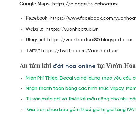
Google Maps
:
https://g.page/vuonhoatuoi
Facebook:
https://www.facebook.com/vuonhoat
Website:
https://vuonhoatuoi.vn
Blogspot:
https://vuonhoatuoi80.blogspot.com
Twiter:
https://twitter.com/Vuonhoatuoi
An tâm khi
tại Vườn Hoa
đặt hoa online
Miễn Phí Thiệp, Decal và nội dung theo yêu cầu 
Nhận thanh toán bằng các hình thức Vnpay, Mom
Tư vấn miễn phí và thiết kế mẫu riêng cho nhu c
Giá trên chưa bao gồm thuế giá trị gia tăng (VAT