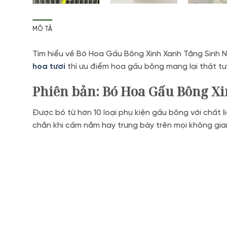
MÔ TẢ
Tìm hiểu về Bó Hoa Gấu Bông Xinh Xanh Tặng Sinh N
hoa tươi
thì ưu điểm hoa gấu bông mang lại thật tuy
Phiên bản: Bó Hoa Gấu Bông X
Được bó từ hơn 10 loại phụ kiện gấu bông với chất
chắn khi cầm nắm hay trưng bày trên mọi không gian