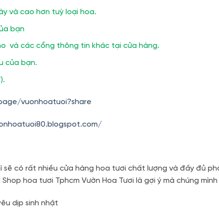
ày và cao hơn tuỳ loại hoa.
của bạn
o và các cổng thông tin khác tại cửa hàng.
ầu của bạn.
).
.page/vuonhoatuoi?share
uonhoatuoi80.blogspot.com/
 sẽ có rất nhiều cửa hàng hoa tươi chất lượng và đầy đủ ph
ì Shop hoa tươi Tphcm Vườn Hoa Tươi là gợi ý mà chúng mìn
êu dịp sinh nhật