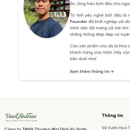
ân, lòng hiếu kính đếu cho ngư
Từ tình yêu nghề bắt đầu là 
Founder
đã khởi nghiệp với dị
mình dần đã mang cả trái tím 
những thông điệp đẹp và tuyệt
Các sản phẩm cho dù là Hoa ch
khách hàng của mình. Hãy cùng
bên dưới nha!
Xem thêm thông tin →
Thông tin
Về Vườn Hoa T
Công ty TNHH Thương Mại Dịch Vụ Vườn