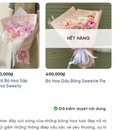
HẾT HÀNG
á
Giá
0,000
₫
400,000
₫
450,0
c
hiện
26 Bó Hoa Sáp
Set B
Bó Hoa Gấu Bông Sweetie Pie
tại
osa Sweety
Nhật 
0,000₫.
là:
390,000₫.
Đã kiểm duyệt nội dung
ràn đầy sức sống của những bông hoa tươi đẹp nở rộ
ửi gắm những thông điệp sâu sắc về yêu thương, sự tri