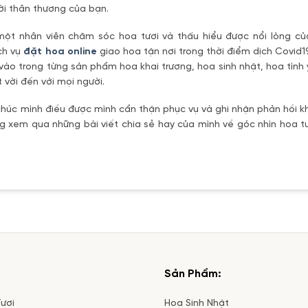
ời thân thương của bạn.
một nhân viên chăm sóc hoa tươi và thấu hiểu được nổi lòng c
ch vụ
đặt hoa online
giao hoa tận nơi trong thời điểm dịch Covid1
vào trong từng sản phẩm hoa khai trương, hoa sinh nhật, hoa tìn
 vời đến với mọi người.
úc mình điều được mình cẩn thận phục vụ và ghi nhận phản hồi kh
 xem qua những bài viết chia sẻ hay của mình về góc nhìn hoa tư
Sản Phẩm:
ươi
Hoa Sinh Nhật