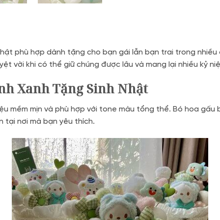
hật phù hợp dành tặng cho bạn gái lẫn bạn trai trong nhiều
ệt vời khi có thể giữ chúng được lâu và mang lại nhiều kỷ ni
inh Xanh Tặng Sinh Nhật
 liệu mềm mịn và phù hợp với tone màu tổng thể. Bó hoa gấ
 tại nơi mà bạn yêu thích.