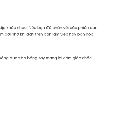
 dịp khác nhau. Nếu bạn đã chán với các phiên bản
ệm gợi nhớ khi đặt trên bàn làm việc hay bàn học
u bông được bó bằng tay mang lại cảm giác chắc