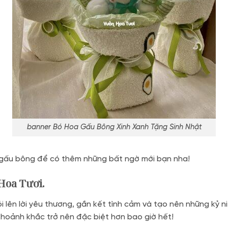
banner Bó Hoa Gấu Bông Xinh Xanh Tặng Sinh Nhật
 gấu bông để có thêm những bất ngờ mới bạn nha!
Hoa Tươi.
 lên lời yêu thương, gắn kết tình cảm và tạo nên những kỷ 
khoảnh khắc trở nên đặc biệt hơn bao giờ hết!