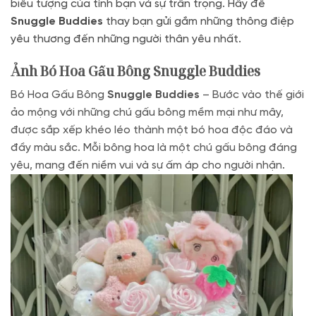
biểu tượng của tình bạn và sự trân trọng. Hãy để
Snuggle Buddies
thay bạn gửi gắm những thông điệp
yêu thương đến những người thân yêu nhất.
Ảnh Bó Hoa Gấu Bông Snuggle Buddies
Bó Hoa Gấu Bông
Snuggle Buddies
– Bước vào thế giới
ảo mộng với những chú gấu bông mềm mại như mây,
được sắp xếp khéo léo thành một bó hoa độc đáo và
đầy màu sắc. Mỗi bông hoa là một chú gấu bông đáng
yêu, mang đến niềm vui và sự ấm áp cho người nhận.