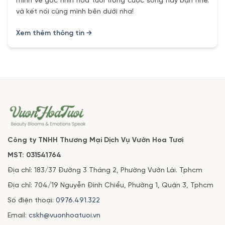
mình về góc nhìn hoa tươi trong cuộc sống này bạn nhé.
và kết nối cùng mình bên dưới nha!
Xem thêm thông tin →
Công ty TNHH Thương Mại Dịch Vụ Vườn Hoa Tươi
MST: 031541764
Địa chỉ: 183/37 Đường 3 Tháng 2, Phường Vườn Lài. Tphcm
Địa chỉ: 704/19 Nguyễn Đình Chiểu, Phường 1, Quận 3, Tphcm
Số điện thoại:
0976.491.322
Email:
cskh@vuonhoatuoi.vn