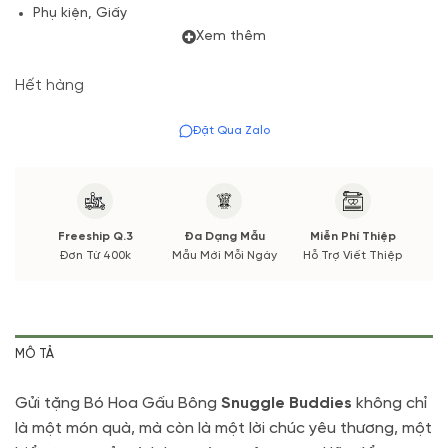
Phụ kiện, Giấy
Xem thêm
Túi giấy cao cấp.
Sản phẩm sáng tạo, mẫu có thể khác 5% nếu khác về một vài
Hết hàng
chú gấu tuỳ theo dịp và thị trường.
Đặt Qua Zalo
Freeship Q.3
Đa Dạng Mẫu
Miễn Phí Thiệp
Đơn Từ 400k
Mẫu Mới Mỗi Ngày
Hỗ Trợ Viết Thiệp
MÔ TẢ
Gửi tặng Bó Hoa Gấu Bông
Snuggle Buddies
không chỉ
là một món quà, mà còn là một lời chúc yêu thương, một