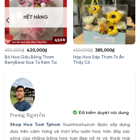
HẾT HÀNG
Giá
Giá
Giá
Giá
450,000
₫
420,000
₫
450,000
₫
385,000
₫
gốc
hiện
gốc
hiện
Bó Hoa Gấu Bông Thơm
Hộp Hoa Sáp Thơm Tri Ân
BerryBear Size To Kèm Túi
Thầy Cô
là:
tại
là:
tại
450,000₫.
là:
450,000₫.
là:
420,000₫.
385,000₫.
Đã kiểm duyệt nội dung
Poong Nguyễn
Shop Hoa Tươi Tphcm
Vuonhoatuoi.vn được xây dựng
dựa trên cảm hứng về một khu vườn hoa tràn đầy sức
sống của những bông hoa tươi đẹp nở rộ và thoải mái