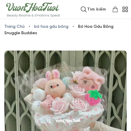
Skip
www.vuonhoatuoi.vn
Tìm kiếm
to
content
Trang Chủ
•
bó hoa gấu bông
•
Bó Hoa Gấu Bông
Snuggle Buddies