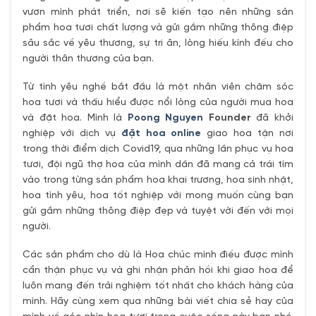
vươn mình phát triển, nơi sẽ kiến tạo nên những sản
phẩm hoa tươi chất lượng và gửi gắm những thông điệp
sâu sắc về yêu thương, sự tri ân, lòng hiếu kính đếu cho
người thân thương của bạn.
Từ tình yêu nghề bắt đầu là một nhân viên chăm sóc
hoa tươi và thấu hiểu được nổi lòng của người mua hoa
và đặt hoa. Mình là
Poong Nguyen
Founder
đã khởi
nghiệp với dịch vụ
đặt hoa online
giao hoa tận nơi
trong thời điểm dịch Covid19, qua những lần phục vụ hoa
tươi, đội ngũ thợ hoa của mình dần đã mang cả trái tím
vào trong từng sản phẩm hoa khai trương, hoa sinh nhật,
hoa tình yêu, hoa tốt nghiệp với mong muốn cùng bạn
gửi gắm những thông điệp đẹp và tuyệt vời đến với mọi
người.
Các sản phẩm cho dù là Hoa chúc mình điều được mình
cẩn thận phục vụ và ghi nhận phản hồi khi giao hoa để
luôn mang đến trải nghiệm tốt nhất cho khách hàng của
mình. Hãy cùng xem qua những bài viết chia sẻ hay của