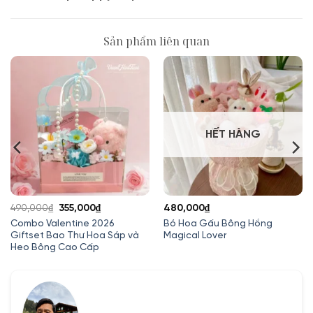
Sản phẩm liên quan
HẾT HÀNG
Giá
Giá
490,000
₫
355,000
₫
480,000
₫
gốc
hiện
Combo Valentine 2026
Bó Hoa Gấu Bông Hồng
Giftset Bao Thư Hoa Sáp và
Magical Lover
là:
tại
Heo Bông Cao Cấp
490,000₫.
là:
355,000₫.