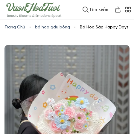
Skip
www.vuonhoatuoi.vn
Tìm kiếm
to
content
Trang Chủ
•
bó hoa gấu bông
•
Bó Hoa Sáp Happy Days