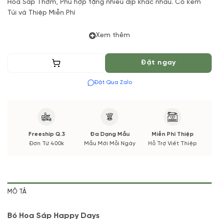
Hoa Sáp Thơm, Phù hợp tặng nhiều dịp khác nhau. Có kèm
Túi và Thiệp Miễn Phí
Xem thêm
Thêm vào giỏ
Đặt ngay
Đặt Qua Zalo
Freeship Q.3
Đa Dạng Mẫu
Miễn Phí Thiệp
Đơn Từ 400k
Mẫu Mới Mỗi Ngày
Hỗ Trợ Viết Thiệp
MÔ TẢ
Bó Hoa Sáp Happy Days