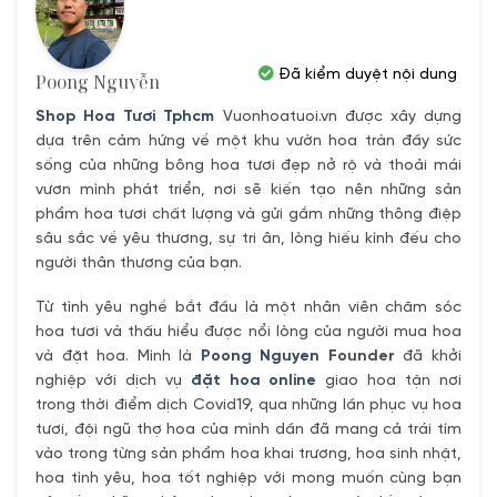
Đã kiểm duyệt nội dung
Poong Nguyễn
Shop Hoa Tươi Tphcm
Vuonhoatuoi.vn được xây dựng
dựa trên cảm hứng về một khu vườn hoa tràn đầy sức
sống của những bông hoa tươi đẹp nở rộ và thoải mái
vươn mình phát triển, nơi sẽ kiến tạo nên những sản
phẩm hoa tươi chất lượng và gửi gắm những thông điệp
sâu sắc về yêu thương, sự tri ân, lòng hiếu kính đếu cho
người thân thương của bạn.
Từ tình yêu nghề bắt đầu là một nhân viên chăm sóc
hoa tươi và thấu hiểu được nổi lòng của người mua hoa
và đặt hoa. Mình là
Poong Nguyen
Founder
đã khởi
nghiệp với dịch vụ
đặt hoa online
giao hoa tận nơi
trong thời điểm dịch Covid19, qua những lần phục vụ hoa
tươi, đội ngũ thợ hoa của mình dần đã mang cả trái tím
vào trong từng sản phẩm hoa khai trương, hoa sinh nhật,
hoa tình yêu, hoa tốt nghiệp với mong muốn cùng bạn