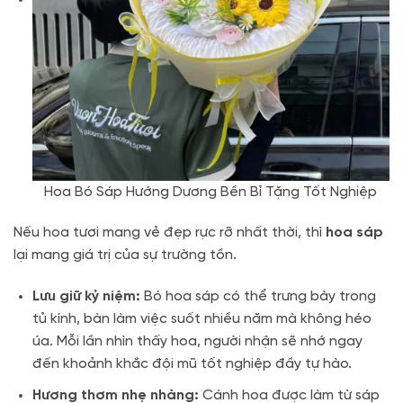
Hoa Bó Sáp Hướng Dương Bền Bỉ Tặng Tốt Nghiệp
Nếu hoa tươi mang vẻ đẹp rực rỡ nhất thời, thì
hoa sáp
lại mang giá trị của sự trường tồn.
Lưu giữ kỷ niệm:
Bó hoa sáp có thể trưng bày trong
tủ kính, bàn làm việc suốt nhiều năm mà không héo
úa. Mỗi lần nhìn thấy hoa, người nhận sẽ nhớ ngay
đến khoảnh khắc đội mũ tốt nghiệp đầy tự hào.
Hương thơm nhẹ nhàng:
Cánh hoa được làm từ sáp