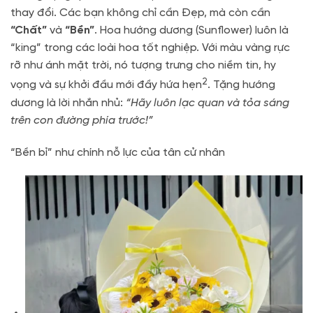
thay đổi. Các bạn không chỉ cần Đẹp, mà còn cần
“Chất”
và
“Bền”
.
Hoa hướng dương (Sunflower) luôn là
“king” trong các loài hoa tốt nghiệp.
Với màu vàng rực
rỡ như ánh mặt trời, nó tượng trưng cho niềm tin, hy
2
vọng và sự khởi đầu mới đầy hứa hẹn
.
Tặng hướng
dương là lời nhắn nhủ:
“Hãy luôn lạc quan và tỏa sáng
trên con đường phía trước!”
“Bền bỉ” như chính nỗ lực của tân cử nhân