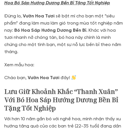
Hoa Bó Sáp Hướng Dương Bền Bỉ Tặng Tốt Nghiệp
Đừng lo,
Vườn Hoa Tươi
sẽ bật mí cho bạn một “siêu
phẩm” đang làm mưa làm gió trong mùa tốt nghiệp năm
nay:
Bó Hoa Sáp Hướng Dương Bền Bỉ
. Khác với hoa
tươi nhanh nở chóng tàn, bó hoa này chính là minh
chứng cho một tình bạn, một sự nỗ lực bền bỉ theo năm
tháng.
Xem mẫu hoa:
Chào bạn,
Vườn Hoa Tươi
đây!
Lưu Giữ Khoảnh Khắc “Thanh Xuân”
Với Bó Hoa Sáp Hướng Dương Bền Bỉ
Tặng Tốt Nghiệp
Với hơn 10 năm gắn bó với nghề hoa, mình nhận thấy xu
hướng tặng quà của các bạn trẻ (22-35 tuổi) đang dần