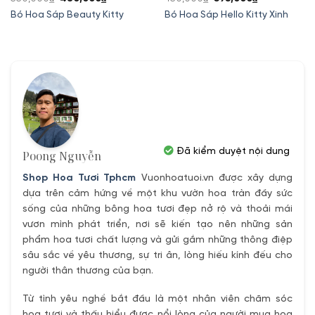
gốc
hiện
gốc
hiện
Bó Hoa Sáp Beauty Kitty
Bó Hoa Sáp Hello Kitty Xinh
là:
tại
là:
tại
550,000₫.
là:
450,000₫.
là:
480,000₫.
395,000₫.
Đã kiểm duyệt nội dung
Poong Nguyễn
Shop Hoa Tươi Tphcm
Vuonhoatuoi.vn được xây dựng
dựa trên cảm hứng về một khu vườn hoa tràn đầy sức
sống của những bông hoa tươi đẹp nở rộ và thoải mái
vươn mình phát triển, nơi sẽ kiến tạo nên những sản
phẩm hoa tươi chất lượng và gửi gắm những thông điệp
sâu sắc về yêu thương, sự tri ân, lòng hiếu kính đếu cho
người thân thương của bạn.
Từ tình yêu nghề bắt đầu là một nhân viên chăm sóc
hoa tươi và thấu hiểu được nổi lòng của người mua hoa