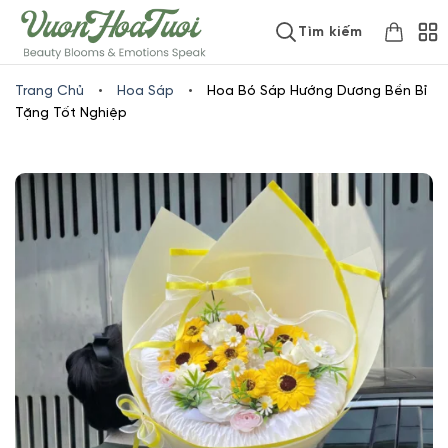
Skip
www.vuonhoatuoi.vn
Tìm kiếm
to
content
Trang Chủ
•
Hoa Sáp
•
Hoa Bó Sáp Hướng Dương Bền Bỉ
Tặng Tốt Nghiệp