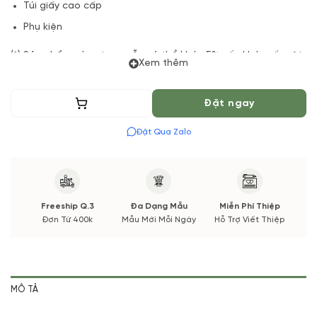
Túi giấy cao cấp
Phụ kiện
(*) Sản phẩm sáng tạo, mẫu có thể khác 5% nếu khác về một
Xem thêm
vài chú gấu tuỳ theo dịp và thị trường. Hạn chế thấm nước.
Thêm vào giỏ
Đặt ngay
Đặt Qua Zalo
Freeship Q.3
Đa Dạng Mẫu
Miễn Phí Thiệp
Đơn Từ 400k
Mẫu Mới Mỗi Ngày
Hỗ Trợ Viết Thiệp
MÔ TẢ