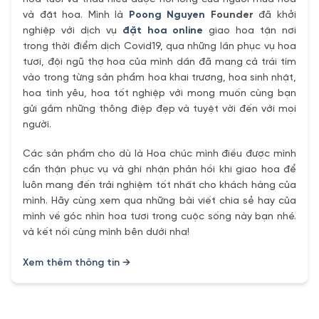
và đặt hoa. Mình là
Poong Nguyen
Founder
đã khởi
nghiệp với dịch vụ
đặt hoa online
giao hoa tận nơi
trong thời điểm dịch Covid19, qua những lần phục vụ hoa
tươi, đội ngũ thợ hoa của mình dần đã mang cả trái tím
vào trong từng sản phẩm hoa khai trương, hoa sinh nhật,
hoa tình yêu, hoa tốt nghiệp với mong muốn cùng bạn
gửi gắm những thông điệp đẹp và tuyệt vời đến với mọi
người.
Các sản phẩm cho dù là Hoa chúc mình điều được mình
cẩn thận phục vụ và ghi nhận phản hồi khi giao hoa để
luôn mang đến trải nghiệm tốt nhất cho khách hàng của
mình. Hãy cùng xem qua những bài viết chia sẻ hay của
mình về góc nhìn hoa tươi trong cuộc sống này bạn nhé.
và kết nối cùng mình bên dưới nha!
Xem thêm thông tin →