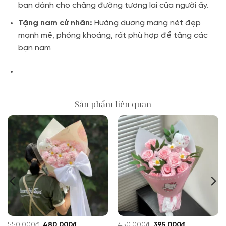
bạn dành cho chặng đường tương lai của người ấy.
Tặng nam cử nhân:
Hướng dương mang nét đẹp
mạnh mẽ, phóng khoáng, rất phù hợp để tặng các
bạn nam
Sản phẩm liên quan
Giá
Giá
Giá
Giá
550,000
₫
480,000
₫
450,000
₫
395,000
₫