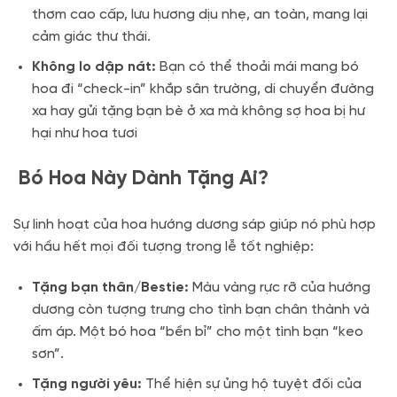
thơm cao cấp, lưu hương dịu nhẹ, an toàn, mang lại
cảm giác thư thái.
Không lo dập nát:
Bạn có thể thoải mái mang bó
hoa đi “check-in” khắp sân trường, di chuyển đường
xa hay gửi tặng bạn bè ở xa mà không sợ hoa bị hư
hại như hoa tươi
Bó Hoa Này Dành Tặng Ai?
Sự linh hoạt của hoa hướng dương sáp giúp nó phù hợp
với hầu hết mọi đối tượng trong lễ tốt nghiệp:
Tặng bạn thân/Bestie:
Màu vàng rực rỡ của hướng
dương còn tượng trưng cho tình bạn chân thành và
ấm áp
. Một bó hoa “bền bỉ” cho một tình bạn “keo
sơn”.
Tặng người yêu:
Thể hiện sự ủng hộ tuyệt đối của