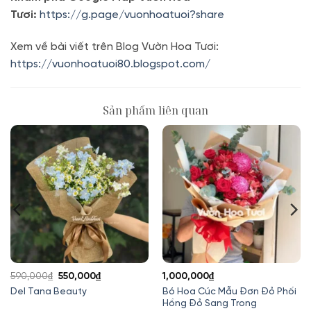
Tươi:
https://g.page/vuonhoatuoi?share
Xem về bài viết trên Blog Vườn Hoa Tươi:
https://vuonhoatuoi80.blogspot.com/
Sản phẩm liên quan
Giá
Giá
590,000
₫
550,000
₫
1,000,000
₫
gốc
hiện
Bó Hoa Cúc Mẫu Đơn Đỏ Phối
Del Tana Beauty
Hồng Đỏ Sang Trong
là:
tại