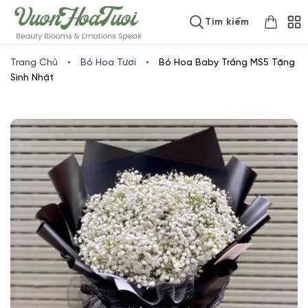
Skip
www.vuonhoatuoi.vn
Tìm kiếm
to
content
Trang Chủ
•
Bó Hoa Tươi
•
Bó Hoa Baby Trắng MS5 Tặng
Sinh Nhật