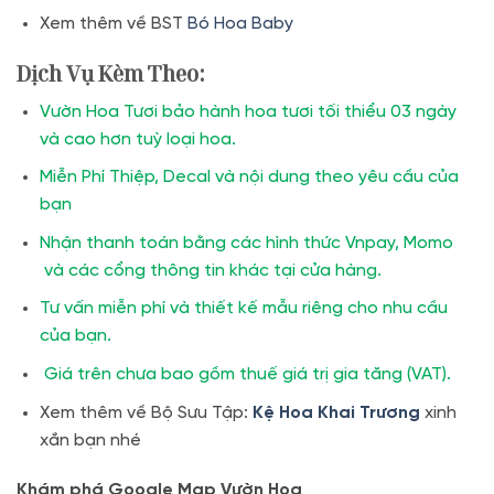
Xem thêm về BST
Bó Hoa Baby
Dịch Vụ Kèm Theo:
Vườn Hoa Tươi bảo hành hoa tươi tối thiểu 03 ngày
và cao hơn tuỳ loại hoa.
Miễn Phí Thiệp, Decal và nội dung theo yêu cầu của
bạn
Nhận thanh toán bằng các hình thức Vnpay, Momo
và các cổng thông tin khác tại cửa hàng.
Tư vấn miễn phí và thiết kế mẫu riêng cho nhu cầu
của bạn.
Giá trên chưa bao gồm thuế giá trị gia tăng (VAT).
Xem thêm về Bộ Sưu Tập:
Kệ Hoa Khai Trương
xinh
xắn bạn nhé
Khám phá Google Map Vườn Hoa