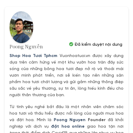
590,000₫.
là:
550,000₫.
Đã kiểm duyệt nội dung
Poong Nguyễn
Shop Hoa Tươi Tphcm
Vuonhoatuoi.vn được xây dựng
dựa trên cảm hứng về một khu vườn hoa tràn đầy sức
sống của những bông hoa tươi đẹp nở rộ và thoải mái
vươn mình phát triển, nơi sẽ kiến tạo nên những sản
phẩm hoa tươi chất lượng và gửi gắm những thông điệp
sâu sắc về yêu thương, sự tri ân, lòng hiếu kính đếu cho
người thân thương của bạn.
Từ tình yêu nghề bắt đầu là một nhân viên chăm sóc
hoa tươi và thấu hiểu được nổi lòng của người mua hoa
và đặt hoa. Mình là
Poong Nguyen
Founder
đã khởi
nghiệp với dịch vụ
đặt hoa online
giao hoa tận nơi