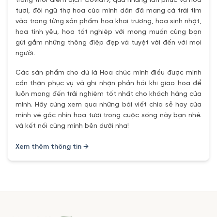
trong thời điểm dịch Covid19, qua những lần phục vụ hoa
tươi, đội ngũ thợ hoa của mình dần đã mang cả trái tím
vào trong từng sản phẩm hoa khai trương, hoa sinh nhật,
hoa tình yêu, hoa tốt nghiệp với mong muốn cùng bạn
gửi gắm những thông điệp đẹp và tuyệt vời đến với mọi
người.
Các sản phẩm cho dù là Hoa chúc mình điều được mình
cẩn thận phục vụ và ghi nhận phản hồi khi giao hoa để
luôn mang đến trải nghiệm tốt nhất cho khách hàng của
mình. Hãy cùng xem qua những bài viết chia sẻ hay của
mình về góc nhìn hoa tươi trong cuộc sống này bạn nhé.
và kết nối cùng mình bên dưới nha!
Xem thêm thông tin →