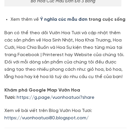
Bó Hoa Cúc Mẫu Đơn Đỏ 3 Bông
Xem thêm về
Ý nghĩa cúc mẫu đơn
trong cuộc sống
Bạn có thể theo dõi Vườn Hoa Tươi và cập nhật thêm
các sản phẩm về Hoa Sinh Nhật, Hoa Khai Trương, Hoa
Cưới, Hoa Chia Buồn và Hoa Sự kiện theo từng mùa tại
trang Facebook | Printerest hay Website của chúng tôi.
Đối với mỗi dòng sản phẩm của chúng tôi đều được
sáng tạo theo nhiều phong cách như: giỏ hoa, bó hoa,
lẵng hoa hay kệ hoa là tuỳ do nhu cầu cụ thể của bạn!
Khám phá Google Map Vườn Hoa
Tươi:
https://g.page/vuonhoatuoi?share
Xem về bài viết trên Blog Vườn Hoa Tươi:
https://vuonhoatuoi80.blogspot.com/