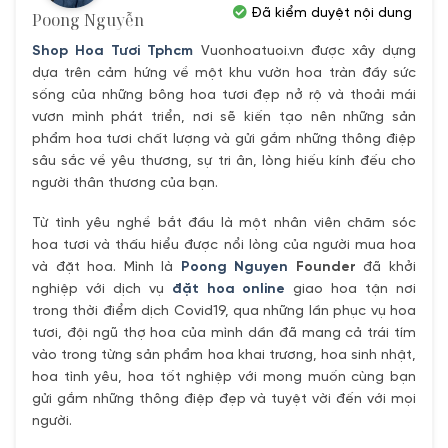
Đã kiểm duyệt nội dung
Poong Nguyễn
Shop Hoa Tươi Tphcm
Vuonhoatuoi.vn được xây dựng
dựa trên cảm hứng về một khu vườn hoa tràn đầy sức
sống của những bông hoa tươi đẹp nở rộ và thoải mái
vươn mình phát triển, nơi sẽ kiến tạo nên những sản
phẩm hoa tươi chất lượng và gửi gắm những thông điệp
sâu sắc về yêu thương, sự tri ân, lòng hiếu kính đếu cho
người thân thương của bạn.
Từ tình yêu nghề bắt đầu là một nhân viên chăm sóc
hoa tươi và thấu hiểu được nổi lòng của người mua hoa
và đặt hoa. Mình là
Poong Nguyen
Founder
đã khởi
nghiệp với dịch vụ
đặt hoa online
giao hoa tận nơi
trong thời điểm dịch Covid19, qua những lần phục vụ hoa
tươi, đội ngũ thợ hoa của mình dần đã mang cả trái tím
vào trong từng sản phẩm hoa khai trương, hoa sinh nhật,
hoa tình yêu, hoa tốt nghiệp với mong muốn cùng bạn
gửi gắm những thông điệp đẹp và tuyệt vời đến với mọi
người.