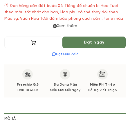
(*) Đơn hàng cần đặt trước 04 Tiếng để chuẩn bị Hoa Tươi
theo màu tốt nhất cho bạn, Hoa phụ có thể thay đổi theo
Mùa vụ. Vườn Hoa Tươi đảm bảo phong cách cắm, tone màu
sắc. Nếu có thay đổi về Hoa phụ sẽ được thông báo đến Quý
Xem thêm
khách hàng xác nhận trước khi cắm.
Thêm vào giỏ
Đặt ngay
Đặt Qua Zalo
Freeship Q.3
Đa Dạng Mẫu
Miễn Phí Thiệp
Đơn Từ 400k
Mẫu Mới Mỗi Ngày
Hỗ Trợ Viết Thiệp
MÔ TẢ