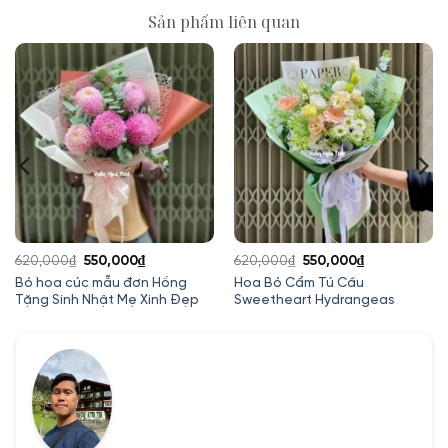
Sản phẩm liên quan
Giá
Giá
Giá
Giá
620,000
₫
550,000
₫
620,000
₫
550,000
₫
gốc
hiện
gốc
hiện
Bó hoa cúc mẫu đơn Hồng
Hoa Bó Cẩm Tú Cầu
Tặng Sinh Nhật Mẹ Xinh Đẹp
Sweetheart Hydrangeas
là:
tại
là:
tại
620,000₫.
là:
620,000₫.
là:
550,000₫.
550,000₫.