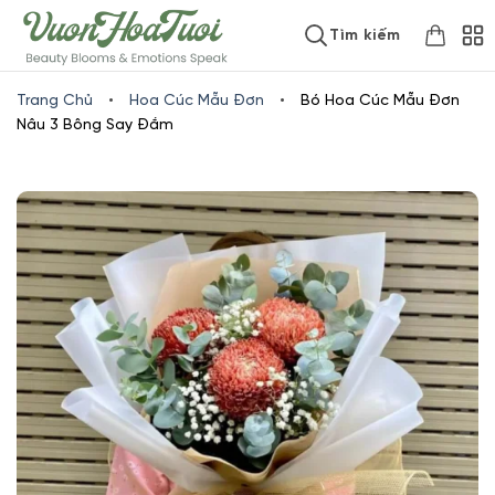
Skip
www.vuonhoatuoi.vn
Tìm kiếm
to
content
Trang Chủ
•
Hoa Cúc Mẫu Đơn
•
Bó Hoa Cúc Mẫu Đơn
Nâu 3 Bông Say Đắm