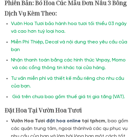
Phiên Bản: Bó Hoa Cúc Mẫu Đơn Nâu 3 Bông
Dịch Vụ Kèm Theo:
Vườn Hoa Tươi bảo hành hoa tươi tối thiểu 03 ngày
và cao hơn tuỳ loại hoa.
Miễn Phí Thiệp, Decal và nội dung theo yêu cầu của
bạn
Nhận thanh toán bằng các hình thức Vnpay, Momo
và các cổng thông tin khác tại cửa hàng.
Tư vấn miễn phí và thiết kế mẫu riêng cho nhu cầu
của bạn.
Giá trên chưa bao gồm thuế giá trị gia tăng (VAT).
Đặt Hoa Tại Vườn Hoa Tươi
Vườn Hoa Tươi
đặt hoa online
tại tphcm
, bao gồm
các quận trung tâm, ngoại thànhvà các qu phục vụ
nhu cầu của bạn và làm hài lòng bạn một cách tốt