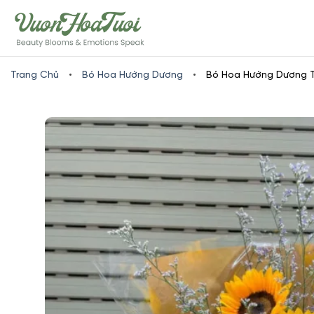
Skip
www.vuonhoatuoi.vn
to
content
Trang Chủ
•
Bó Hoa Hướng Dương
•
Bó Hoa Hướng Dương T