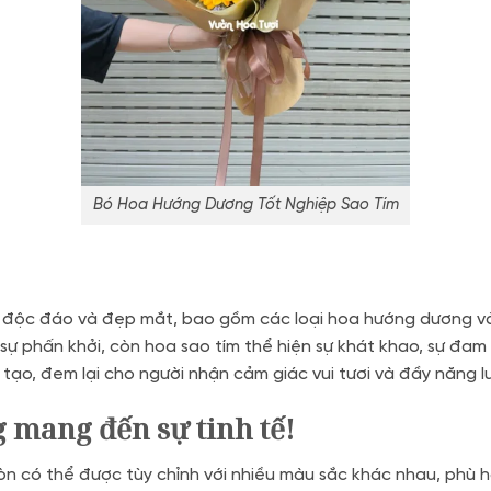
Bó Hoa Hướng Dương Tốt Nghiệp Sao Tím
ế độc đáo và đẹp mắt, bao gồm các loại hoa hướng dương và
ự phấn khởi, còn hoa sao tím thể hiện sự khát khao, sự đam m
g tạo, đem lại cho người nhận cảm giác vui tươi và đầy năng l
mang đến sự tinh tế!
n có thể được tùy chỉnh với nhiều màu sắc khác nhau, phù hợ