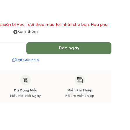
 chuẩn bị Hoa Tươi theo màu tốt nhất cho bạn, Hoa phụ
 Vườn Hoa Tươi đảm bảo phong cách cắm, tone màu sắc.
Xem thêm
 được thông báo đến Quý khách hàng xác nhận trước khi
Đặt ngay
Đặt Qua Zalo
Đa Dạng Mẫu
Miễn Phí Thiệp
Mẫu Mới Mỗi Ngày
Hỗ Trợ Viết Thiệp