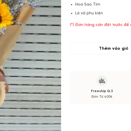
Hoa Sao Tím
Lá và phụ kiện
(*) Đơn hàng cần đặt trước để
có thể thay đổi theo Mùa vụ.
Nếu có thay đổi về Hoa phụ sẽ
cắm.
Thêm vào giỏ
Freeship Q.3
Đơn Từ 400k