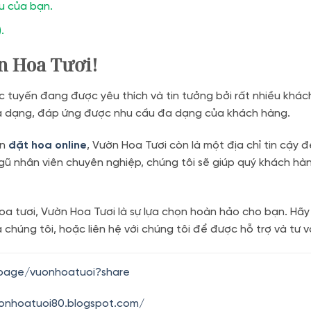
ầu của bạn.
.
 Hoa Tươi!
ực tuyến đang được yêu thích và tin tưởng bởi rất nhiều khá
đa dạng, đáp ứng được nhu cầu đa dạng của khách hàng.
ến
đặt hoa online
, Vườn Hoa Tươi còn là một địa chỉ tin cậy 
ngũ nhân viên chuyên nghiệp, chúng tôi sẽ giúp quý khách hà
oa tươi, Vườn Hoa Tươi là sự lựa chọn hoàn hảo cho bạn. Hã
úng tôi, hoặc liên hệ với chúng tôi để được hỗ trợ và tư vấ
.page/vuonhoatuoi?share
uonhoatuoi80.blogspot.com/