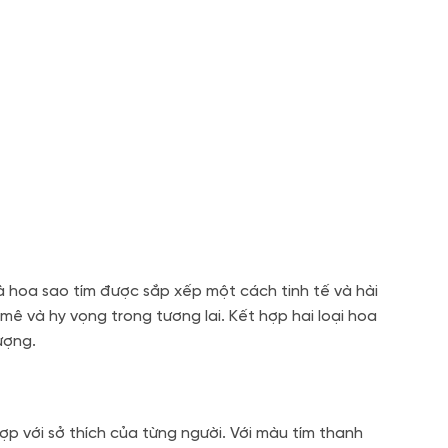
 hoa sao tím được sắp xếp một cách tinh tế và hài
ê và hy vọng trong tương lai. Kết hợp hai loại hoa
ượng.
p với sở thích của từng người. Với màu tím thanh