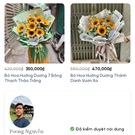
Giá
Giá
Giá
Giá
420,000
₫
350,000
₫
580,000
₫
470,000
₫
gốc
hiện
gốc
hiện
Bó Hoa Hướng Dương 7 Bông
Bó Hoa Hướng Dương Thành
Thạch Thảo Trắng
Danh Vươn Xa
là:
tại
là:
tại
420,000₫.
là:
580,000₫.
là:
350,000₫.
470,000₫.
Đã kiểm duyệt nội dung
Poong Nguyễn