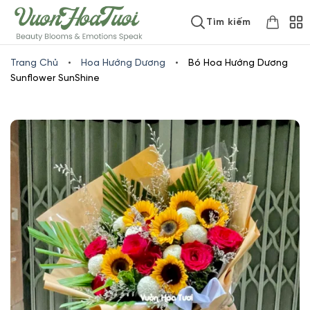
Skip
www.vuonhoatuoi.vn
Tìm kiếm
to
content
Trang Chủ
•
Hoa Hướng Dương
•
Bó Hoa Hướng Dương
Sunflower SunShine