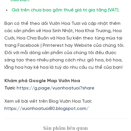
Giá trên chưa bao gồm thuế giá trị gia tăng (VAT).
Bạn có thể theo dõi Vườn Hoa Tươi và cập nhật thêm
các sản phẩm về Hoa Sinh Nhật, Hoa Khai Trương, Hoa
Cưới, Hoa Chia Buồn và Hoa Sự kiện theo từng mùa tại
trang Facebook | Printerest hay Website của chúng tôi.
Đối với mỗi dòng sản phẩm của chúng tôi đều được
sáng tạo theo nhiều phong cách như: giỏ hoa, bó hoa,
lẵng hoa hay kệ hoa là tuỳ do nhu cầu cụ thể của bạn!
Khám phá Google Map Vườn Hoa
Tươi:
https://g.page/vuonhoatuoi?share
Xem về bài viết trên Blog Vườn Hoa Tươi:
https://vuonhoatuoi80.blogspot.com/
Sản phẩm liên quan