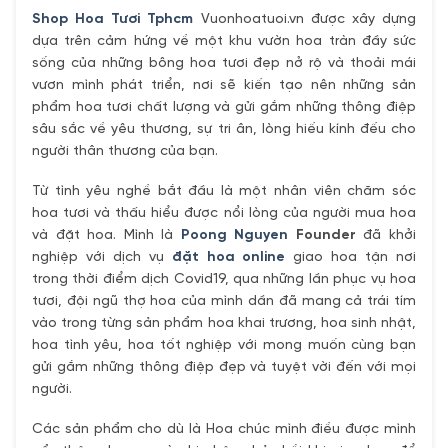
Shop Hoa Tươi Tphcm
Vuonhoatuoi.vn được xây dựng
dựa trên cảm hứng về một khu vườn hoa tràn đầy sức
sống của những bông hoa tươi đẹp nở rộ và thoải mái
vươn mình phát triển, nơi sẽ kiến tạo nên những sản
phẩm hoa tươi chất lượng và gửi gắm những thông điệp
sâu sắc về yêu thương, sự tri ân, lòng hiếu kính đếu cho
người thân thương của bạn.
Từ tình yêu nghề bắt đầu là một nhân viên chăm sóc
hoa tươi và thấu hiểu được nổi lòng của người mua hoa
và đặt hoa. Mình là
Poong Nguyen
Founder
đã khởi
nghiệp với dịch vụ
đặt hoa online
giao hoa tận nơi
trong thời điểm dịch Covid19, qua những lần phục vụ hoa
tươi, đội ngũ thợ hoa của mình dần đã mang cả trái tím
vào trong từng sản phẩm hoa khai trương, hoa sinh nhật,
hoa tình yêu, hoa tốt nghiệp với mong muốn cùng bạn
gửi gắm những thông điệp đẹp và tuyệt vời đến với mọi
người.
Các sản phẩm cho dù là Hoa chúc mình điều được mình