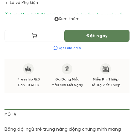
Lá và Phụ kiện
(*) Vườn Hoa Tươi đảm bảo phong cách cắm, tone màu sắc.
Xem thêm
Nếu có thay đổi về Hoa phụ và thời gian giao sẽ được thông
báo đến Quý khách hàng xác nhận trước khi cắm hay bó.
Thêm vào giỏ
Đặt ngay
Đặt Qua Zalo
Freeship Q.3
Đa Dạng Mẫu
Miễn Phí Thiệp
Đơn Từ 400k
Mẫu Mới Mỗi Ngày
Hỗ Trợ Viết Thiệp
MÔ TẢ
Bằng đội ngủ trẻ trung năng động chúng mình mang