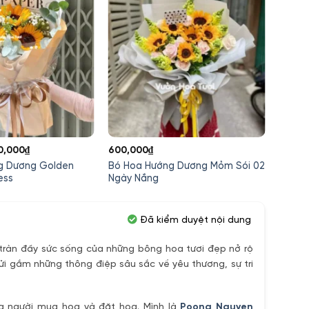
á
Giá
0,000
₫
600,000
₫
300,0
c
hiện
g Dương Golden
Bó Hoa Hướng Dương Mỏm Sói 02
Bó Ho
tại
ess
Ngày Nắng
Ánh D
,000₫.
là:
300,000₫.
Đã kiểm duyệt nội dung
ràn đầy sức sống của những bông hoa tươi đẹp nở rộ
ửi gắm những thông điệp sâu sắc về yêu thương, sự tri
ủa người mua hoa và đặt hoa. Mình là
Poong Nguyen