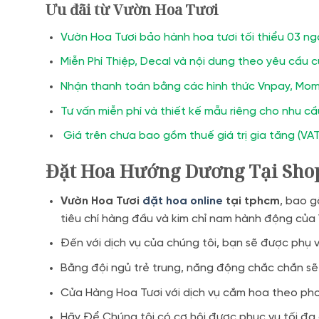
Ưu đãi từ Vườn Hoa Tươi
Vườn Hoa Tươi bảo hành hoa tươi tối thiểu 03 ng
Miễn Phí Thiệp, Decal và nội dung theo yêu cầu 
Nhận thanh toán bằng các hình thức Vnpay, Mom
Tư vấn miễn phí và thiết kế mẫu riêng cho nhu c
Giá trên chưa bao gồm thuế giá trị gia tăng (VAT
Đặt Hoa Hướng Dương Tại Sho
Vườn Hoa Tươi
đặt hoa online
tại tphcm
, bao g
tiêu chí hàng đầu và kim chỉ nam hành động của
Đến với dịch vụ của chúng tôi, bạn sẽ được phụ
Bằng đội ngủ trẻ trung, năng động chắc chắn sẽ
Cửa Hàng Hoa Tươi với dịch vụ cắm hoa theo pho
Hãy Để Chúng tôi có cơ hội được phục vụ tối đa