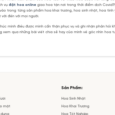
ch vụ
đặt hoa online
giao hoa tận nơi trong thời điểm dịch Covid1
vào trong từng sản phẩm hoa khai trương, hoa sinh nhật, hoa tìn
 vời đến với mọi người.
úc mình điều được mình cẩn thận phục vụ và ghi nhận phản hồi kh
 xem qua những bài viết chia sẻ hay của mình về góc nhìn hoa tư
Sản Phẩm:
ươi
Hoa Sinh Nhật
ảo mật
Hoa Khai Trương
 dụng
Hoa Tốt Nghiệp