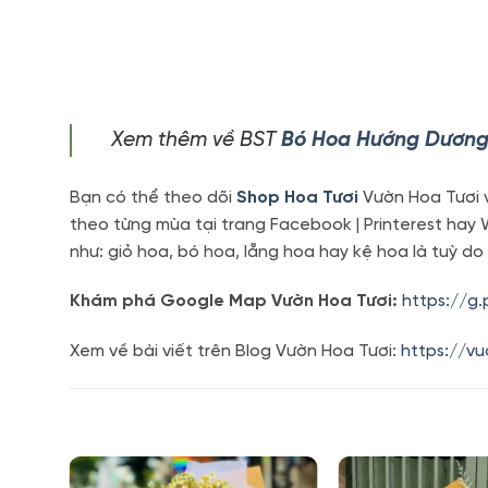
Xem thêm về BST
Bó Hoa Hướng Dươn
Bạn có thể theo dõi
Shop Hoa Tươi
Vườn Hoa Tươi v
theo từng mùa tại trang Facebook | Printerest hay
như: giỏ hoa, bó hoa, lẵng hoa hay kệ hoa là tuỳ do
Khám phá Google Map Vườn Hoa Tươi:
https://g
Xem về bài viết trên Blog Vườn Hoa Tươi:
https://v