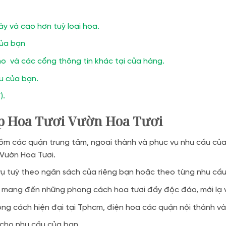
ày và cao hơn tuỳ loại hoa.
của bạn
o và các cổng thông tin khác tại cửa hàng.
ầu của bạn.
).
p Hoa Tươi Vườn Hoa Tươi
ồm các quận trung tâm, ngoại thành và phục vụ nhu cầu của 
 Vườn Hoa Tươi.
 vụ tuỳ theo ngân sách của riêng bạn hoặc theo từng nhu cầ
 mang đến những phong cách hoa tươi đầy độc đáo, mới lạ và
ng cách hiện đại tại Tphcm, điện hoa các quận nội thành và
 cho nhu cầu của bạn.