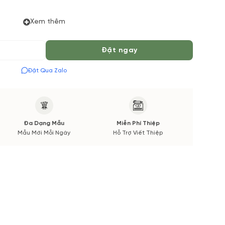
Xem thêm
 đặt hoa online Vườn Hoa Tươi đảm bảo phong cách cắm,
 về Hoa phụ và thời gian giao sẽ được thông báo đến
c khi cắm hay bó.
Đặt ngay
Đặt Qua Zalo
Đa Dạng Mẫu
Miễn Phí Thiệp
Mẫu Mới Mỗi Ngày
Hỗ Trợ Viết Thiệp