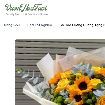
Skip
www.vuonhoatuoi.vn
to
content
Trang Chủ
•
Hoa Tốt Nghiệp
•
Bó Hoa Hướng Dương Tặng B