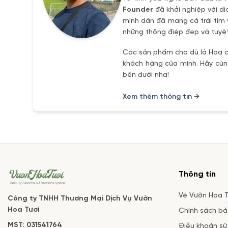
Founder
đã khởi nghiệp với dị
mình dần đã mang cả trái tím 
những thông điệp đẹp và tuyệt
Các sản phẩm cho dù là Hoa ch
khách hàng của mình. Hãy cùng
bên dưới nha!
Xem thêm thông tin →
Thông tin
Về Vườn Hoa T
Công ty TNHH Thương Mại Dịch Vụ Vườn
Hoa Tươi
Chính sách b
MST: 031541764
Điều khoản sử