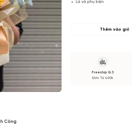
Lá và phụ kiện
(*) Shop hoa tươi với dịch vụ
tone màu sắc. Nếu có thay đổi
Quý khách hàng xác nhận trướ
Thêm vào giỏ
Freeship Q.3
Đơn Từ 400k
nh Công