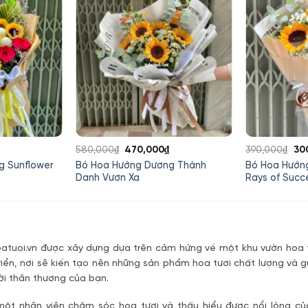
Giá
Giá
Giá
Gi
580,000
₫
470,000
₫
390,000
₫
30
hiện
gốc
hiện
gố
g Sunflower
Bó Hoa Hướng Dương Thành
Bó Hoa Hướn
tại
là:
tại
là:
Danh Vươn Xa
Rays of Succ
.
là:
580,000₫.
là:
390
700,000₫.
470,000₫.
tuoi.vn được xây dựng dựa trên cảm hứng về một khu vườn hoa t
riển, nơi sẽ kiến tạo nên những sản phẩm hoa tươi chất lượng và g
ời thân thương của bạn.
một nhân viên chăm sóc hoa tươi và thấu hiểu được nổi lòng c