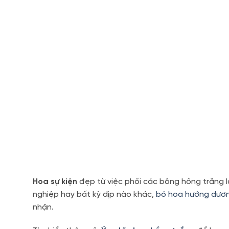
Hoa sự kiện
đẹp từ việc phối các bông hồng trắng là
nghiệp hay bất kỳ dịp nào khác,
bó hoa hướng dươ
nhận.