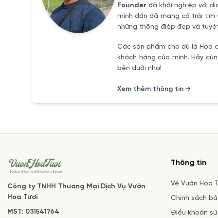
Founder
đã khởi nghiệp với dị
mình dần đã mang cả trái tím 
những thông điệp đẹp và tuyệt
Các sản phẩm cho dù là Hoa ch
khách hàng của mình. Hãy cùng
bên dưới nha!
Xem thêm thông tin →
Thông tin
Về Vườn Hoa T
Công ty TNHH Thương Mại Dịch Vụ Vườn
Hoa Tươi
Chính sách b
MST: 031541764
Điều khoản sử