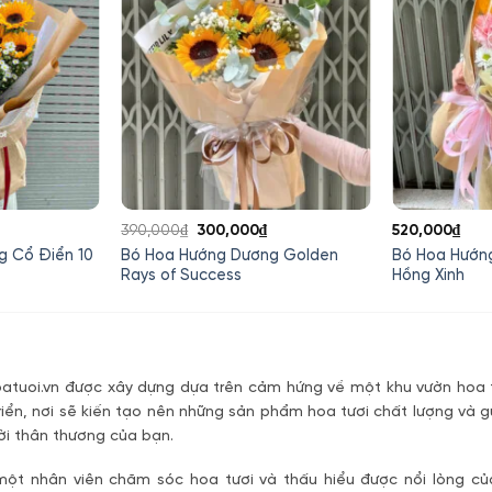
Giá
Giá
Giá
390,000
₫
300,000
₫
520,000
₫
hiện
gốc
hiện
g Cổ Điển 10
Bó Hoa Hướng Dương Golden
Bó Hoa Hướn
tại
là:
tại
Rays of Success
Hồng Xinh
là:
390,000₫.
là:
500,000₫.
300,000₫.
tuoi.vn được xây dựng dựa trên cảm hứng về một khu vườn hoa t
riển, nơi sẽ kiến tạo nên những sản phẩm hoa tươi chất lượng và g
ời thân thương của bạn.
một nhân viên chăm sóc hoa tươi và thấu hiểu được nổi lòng c