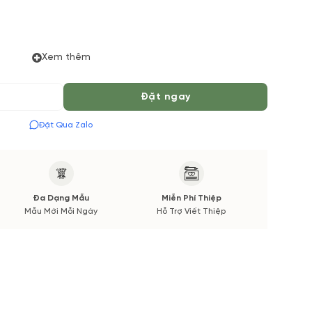
Xem thêm
 thiểu 03 tiếng để được phục vụ tốt nhất. Màu hoa có thể
ường. Các thông tin thay đổi sẽ được cập nhật trước và
Đặt ngay
Đặt Qua Zalo
Đa Dạng Mẫu
Miễn Phí Thiệp
Mẫu Mới Mỗi Ngày
Hỗ Trợ Viết Thiệp