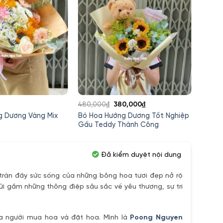
Giá
Giá
480,000
₫
380,000
₫
350,0
gốc
hiện
g Dương Vàng Mix
Bó Hoa Hướng Dương Tốt Nghiệp
Bó ho
là:
tại
Gấu Teddy Thành Công
480,000₫.
là:
380,000₫.
Đã kiểm duyệt nội dung
ràn đầy sức sống của những bông hoa tươi đẹp nở rộ
ửi gắm những thông điệp sâu sắc về yêu thương, sự tri
ủa người mua hoa và đặt hoa. Mình là
Poong Nguyen