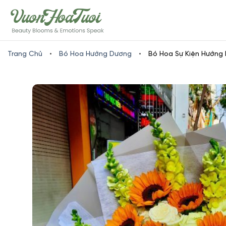
Skip
www.vuonhoatuoi.vn
to
content
Trang Chủ
•
Bó Hoa Hướng Dương
•
Bó Hoa Sự Kiện Hướng