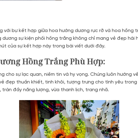
 với bự kết hợp giữa hoa hướng dương rực rỡ và hoa hồng t
ng dương sự kiện phối hồng trắng không chỉ mang vẻ đẹp hài
út của sự kết hợp này trong bài viết dưới đây.
Dương Hồng Trắng Phù Hợp:
g cho sự lạc quan, niềm tin và hy vọng. Chúng luôn hướng về 
vẻ đẹp thuần khiết, tinh khôi, tượng trưng cho tình yêu trong
 tràn đầy năng lượng, vừa thanh lịch, trang nhã.