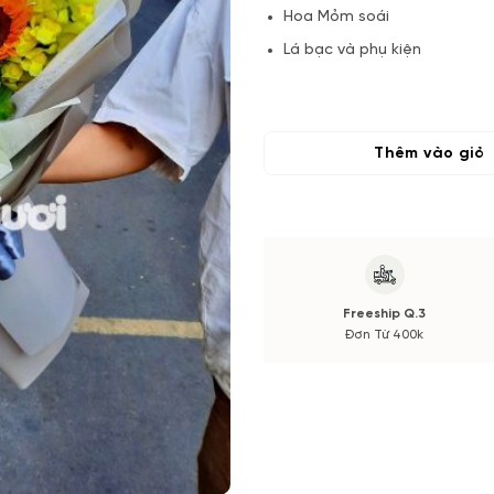
Hoa Mỏm soái
Lá bạc và phụ kiện
(*) Đơn hàng cần đặt trước tối
thay đổi theo vụ mùa và thị tr
xác nhận từ Quý khách hàng.
Thêm vào giỏ
Freeship Q.3
Đơn Từ 400k