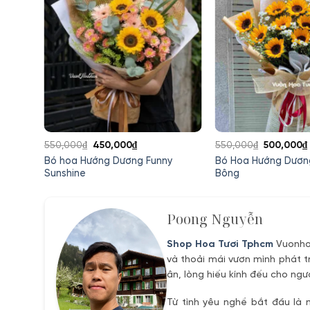
Giá
Giá
Giá
550,000
₫
450,000
₫
550,000
₫
500,000
₫
gốc
hiện
gốc
Bó hoa Hướng Dương Funny
Bó Hoa Hướng Dươn
là:
tại
là:
Sunshine
Bông
550,000₫.
là:
550,000₫.
450,000₫.
Poong Nguyễn
Shop Hoa Tươi Tphcm
Vuonhoa
và thoải mái vươn mình phát t
ân, lòng hiếu kính đếu cho ngư
Từ tình yêu nghề bắt đầu là 