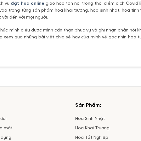
ch vụ
đặt hoa online
giao hoa tận nơi trong thời điểm dịch Covid1
vào trong từng sản phẩm hoa khai trương, hoa sinh nhật, hoa tìn
 vời đến với mọi người.
úc mình điều được mình cẩn thận phục vụ và ghi nhận phản hồi kh
 xem qua những bài viết chia sẻ hay của mình về góc nhìn hoa tư
Sản Phẩm:
ươi
Hoa Sinh Nhật
ảo mật
Hoa Khai Trương
 dụng
Hoa Tốt Nghiệp