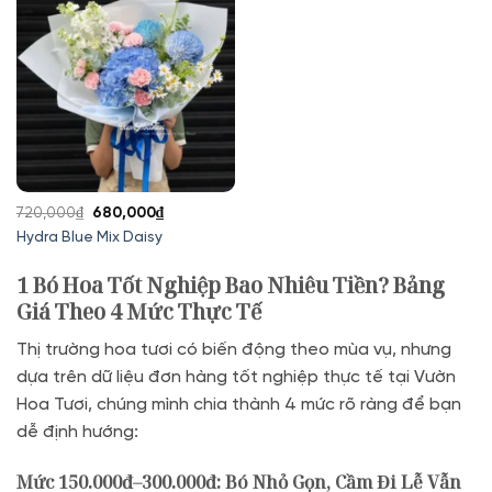
650,000₫.
620,000₫.
Giá
Giá
720,000
₫
680,000
₫
gốc
hiện
Hydra Blue Mix Daisy
là:
tại
720,000₫.
là:
1 Bó Hoa Tốt Nghiệp Bao Nhiêu Tiền? Bảng
680,000₫.
Giá Theo 4 Mức Thực Tế
Thị trường hoa tươi có biến động theo mùa vụ, nhưng
dựa trên dữ liệu đơn hàng tốt nghiệp thực tế tại Vườn
Hoa Tươi, chúng mình chia thành 4 mức rõ ràng để bạn
dễ định hướng:
Mức 150.000đ–300.000đ: Bó Nhỏ Gọn, Cầm Đi Lễ Vẫn