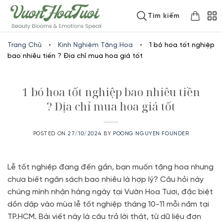
Skip
www.vuonhoatuoi.vn
Tìm kiếm
to
content
Trang Chủ
•
Kinh Nghiệm Tặng Hoa
•
1 bó hoa tốt nghiệp
bao nhiêu tiền ? Địa chỉ mua hoa giá tốt
1 bó hoa tốt nghiệp bao nhiêu tiền
? Địa chỉ mua hoa giá tốt
POSTED ON
27/10/2024
BY
POONG NGUYEN FOUNDER
Lễ tốt nghiệp đang đến gần, bạn muốn tặng hoa nhưng
chưa biết ngân sách bao nhiêu là hợp lý? Câu hỏi này
chúng mình nhận hàng ngày tại Vườn Hoa Tươi, đặc biệt
dồn dập vào mùa lễ tốt nghiệp tháng 10-11 mỗi năm tại
TP.HCM. Bài viết này là câu trả lời thật, từ dữ liệu đơn