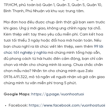
TP.HCM, phủ toàn bộ Quận 1, Quận 3, Quận 5, Quận 10,
Bình Thạnh, Phú Nhuận và khu vực trung tâm.
Mọi đơn hoa đều được chụp ảnh thật gửi bạn xem trước
khi giao. Ưng ý mới giao, không ưng chỉnh ngay tại chỗ.
Kèm thiệp viết tay theo yêu cầu miễn phí. Cam kết hoa
tươi tối thiểu 3 ngày hoặc đổi hoa mới hoàn toàn. Nếu
bạn chưa nghĩ ra lời chúc viết lên thiệp, xem thêm
99 lời
chúc tốt nghiệp ý nghĩa
mà chúng mình tổng hợp sẵn,
đủ phong cách từ hài hước đến cảm động, bạn chỉ cần
chọn và nhắn cho chúng mình là xong. Chưa chắc chắn
chọn mẫu nào? Nhắn tin cho chúng mình qua Zalo
0976.491.322, mô tả ngắn về người nhận và giờ cần giao
chúng mình tư vấn miễn phí trong 5 phút.
Google Maps
:
https://g.page/vuonhoatuoi
Facebook:
https://www.facebook.com/vuonhoatuoii