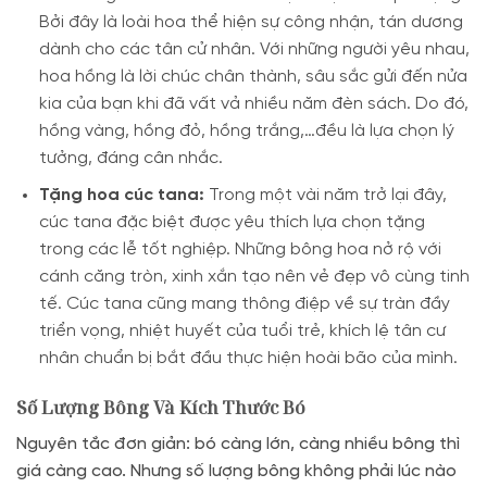
Bởi đây là loài hoa thể hiện sự công nhận, tán dương
dành cho các tân cử nhân. Với những người yêu nhau,
hoa hồng là lời chúc chân thành, sâu sắc gửi đến nửa
kia của bạn khi đã vất vả nhiều năm đèn sách. Do đó,
hồng vàng, hồng đỏ, hồng trắng,…đều là lựa chọn lý
tưởng, đáng cân nhắc.
Tặng hoa cúc tana:
Trong một vài năm trở lại đây,
cúc tana đặc biệt được yêu thích lựa chọn tặng
trong các lễ tốt nghiệp. Những bông hoa nở rộ với
cánh căng tròn, xinh xắn tạo nên vẻ đẹp vô cùng tinh
tế. Cúc tana cũng mang thông điệp về sự tràn đầy
triển vọng, nhiệt huyết của tuổi trẻ, khích lệ tân cư
nhân chuẩn bị bắt đầu thực hiện hoài bão của mình.
Số Lượng Bông Và Kích Thước Bó
Nguyên tắc đơn giản: bó càng lớn, càng nhiều bông thì
giá càng cao. Nhưng số lượng bông không phải lúc nào