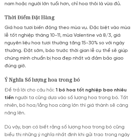
nam hoặc người lớn tuổi hơn, chỉ hoa thôi là vừa đủ.
Thời Điểm Đặt Hàng
Giá hoa tươi biến động theo mùa vụ. Đặc biệt vào mùa
lễ tốt nghiệp tháng 10-11, mùa Valentine và 8/3, giá
nguyên liệu hoa tươi thường tăng 15-30% so với ngày
thường. Đặt sớm, báo trước thời gian lễ cụ thể sẽ giúp
chúng mình chuẩn bị hoa đẹp nhất và đảm bảo giao
đúng giờ.
Ý Nghĩa Số lượng hoa trong bó
Để trả lời cho câu hỏi:
1 bó hoa tốt nghiệp bao nhiêu
tiền
người ta cũng dựa vào số lượng hoa trong bó. Tất
nhiên, bó hoa/lẵng hoa càng lớn thì giá thành sẽ càng
nâng lên.
Dù vậy, bạn có biết rằng số lượng hoa trong bó cũng
biểu thị những ý nghĩa nhất định khi gửi trao trong ngày