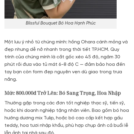
Blissful Bouquet Bó Hoa Hạnh Phúc
Một lưu ý nhỏ từ chúng mình: hồng Ohara cánh mỏng và
đẹp nhưng dễ nở nhanh trong thời tiết TP.HCM. Quy
trình của chúng mình là cắt gốc xéo 45 độ, ngâm 30
phút rồi đưa vào tủ mát 6-8 độ C — đảm bảo hoa đến
tay bạn còn form đẹp nguyên vẹn dù giao trong trưa
nắng.
Mức 800.000đ Trở Lên: Bó Sang Trọng, Hoa Nhập
Thường gặp trong các đơn tốt nghiệp thạc sỹ, tiến sỹ,
hoặc khi doanh nghiệp tặng nhân viên. Bao gồm bó hoa
hướng dương mix Tulip, hoặc bó cao cấp kết hợp gấu
teddy, hoa tươi nhập khẩu, phù hợp chụp ảnh cả buổi lễ
lẫn ảnh tại nhà sau đó.