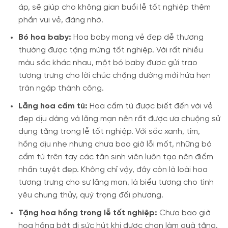
áp, sẽ giúp cho không gian buổi lễ tốt nghiệp thêm
phần vui vẻ, đáng nhớ.
Bó hoa baby:
Hoa baby mang vẻ đẹp dễ thương
thường được tặng mừng tốt nghiệp. Với rất nhiều
màu sắc khác nhau, một bó baby được gửi trao
tượng trưng cho lời chúc chặng đường mới hứa hẹn
tràn ngập thành công.
Lẵng hoa cẩm tú:
Hoa cẩm tú được biết đến với vẻ
đẹp dịu dàng và lãng mạn nên rất được ưa chuộng sử
dụng tặng trong lễ tốt nghiệp. Với sắc xanh, tím,
hồng dịu nhẹ nhưng chưa bao giờ lỗi mốt, những bó
cẩm tú trên tay các tân sinh viên luôn tạo nên điểm
nhấn tuyệt đẹp. Không chỉ vậy, đây còn là loài hoa
tượng trưng cho sự lãng mạn, là biểu tượng cho tình
yêu chung thủy, quý trọng đối phương.
Tặng hoa hồng trong lễ tốt nghiệp:
Chưa bao giờ
hoa hồng bớt đi sức hút khi được chọn làm quà tặng.