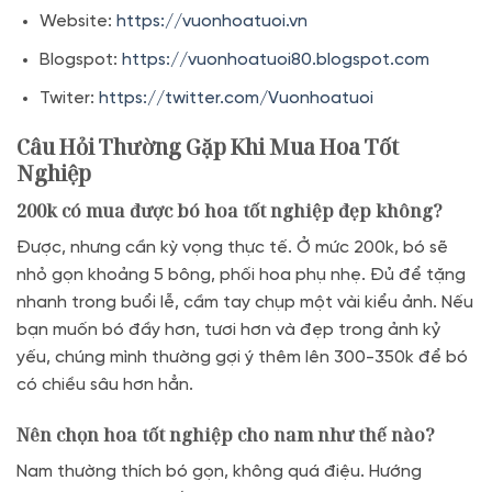
Website:
https://vuonhoatuoi.vn
Blogspot:
https://vuonhoatuoi80.blogspot.com
Twiter:
https://twitter.com/Vuonhoatuoi
Câu Hỏi Thường Gặp Khi Mua Hoa Tốt
Nghiệp
200k có mua được bó hoa tốt nghiệp đẹp không?
Được, nhưng cần kỳ vọng thực tế. Ở mức 200k, bó sẽ
nhỏ gọn khoảng 5 bông, phối hoa phụ nhẹ. Đủ để tặng
nhanh trong buổi lễ, cầm tay chụp một vài kiểu ảnh. Nếu
bạn muốn bó đầy hơn, tươi hơn và đẹp trong ảnh kỷ
yếu, chúng mình thường gợi ý thêm lên 300-350k để bó
có chiều sâu hơn hẳn.
Nên chọn hoa tốt nghiệp cho nam như thế nào?
Nam thường thích bó gọn, không quá điệu. Hướng