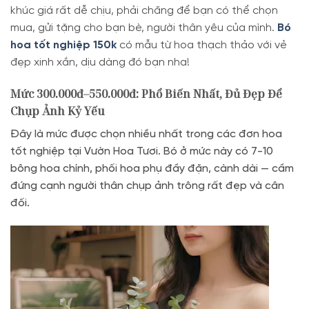
khúc giá rất dễ chịu, phải chăng để bạn có thể chọn
mua, gửi tặng cho bạn bè, người thân yêu của mình.
Bó
hoa tốt nghiệp 150k
có mẫu từ hoa thạch thảo với vẻ
đẹp xinh xắn, dịu dàng đó bạn nha!
Mức 300.000đ–550.000đ: Phổ Biến Nhất, Đủ Đẹp Để
Chụp Ảnh Kỷ Yếu
Đây là mức được chọn nhiều nhất trong các đơn hoa
tốt nghiệp tại Vườn Hoa Tươi. Bó ở mức này có 7-10
bông hoa chính, phối hoa phụ đầy đặn, cành dài — cầm
đứng cạnh người thân chụp ảnh trông rất đẹp và cân
đối.