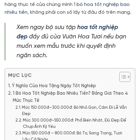
hàng thực tế của chúng mình
1 bó hoa tốt nghiệp bao
nhiêu tiền
, không phải con số lấy từ đâu đó trên mạng.
Xem ngay bộ sưu tập
hoa tốt nghiệp
đẹp
đầy đủ của Vườn Hoa Tươi nếu bạn
muốn xem mẫu trước khi quyết định
ngân sách.
MỤC LỤC
Ý Nghĩa Của Hoa Tặng Ngày Tốt Nghiệp
1 Bó Hoa Tốt Nghiệp Bao Nhiêu Tiền? Bảng Giá Theo 4
Mức Thực Tế
Mức 150.000đ–300.000đ: Bó Nhỏ Gọn, Cầm Đi Lễ Vẫn
Đẹp
Mức 300.000đ–550.000đ: Phổ Biến Nhất, Đủ Đẹp Để
Chụp Ảnh Kỷ Yếu
Mức 550.000đ – 800.000đ: Bó To, Sang Trọng, Tươi
Lâu Cả Ngày