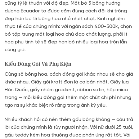
cũng tỷ lệ thuận với độ đẹp. Một bó 5 bông hướng
dương Ecuador to được cắm đúng cách đôi khi trông
đẹp hơn bó 15 bông hoa nhỏ nhét chật. Kinh nghiệm
thực tế của chúng mình: với ngân sách 400-500k, chọn
bó tập trung một loại hoa chủ đạo chất lượng, phối ít
hoa phụ tinh tế sẽ đẹp hơn bó nhiều loại hoa trộn lẫn
cùng giá.
Kiểu Đóng Gói Và Phụ Kiện
Cùng số bông hoa, cách đóng gói khác nhau sẽ cho giá
khác nhau. Giấy gói kraft đơn là cơ bản nhất. Giấy lụa
Hàn Quốc, giấy nhám gradient, ribbon satin, hộp mica
trong — mỗi kiểu đóng gói thêm một chút chi phí nhưng
tạo ra sự khác biệt rõ ràng trong ảnh kỷ yếu.
Nhiều khách hỏi có nên thêm gấu bông không — câu trả
lời của chúng mình là tùy người nhận. Với nữ dưới 25 tuổi,
gấu teddy kèm hoa thường được phản ứng rất tốt. Với