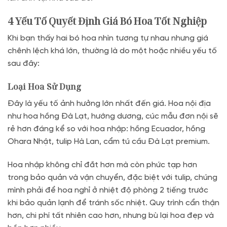
4 Yếu Tố Quyết Định Giá Bó Hoa Tốt Nghiệp
Khi bạn thấy hai bó hoa nhìn tương tự nhau nhưng giá
chênh lệch khá lớn, thường là do một hoặc nhiều yếu tố
sau đây:
Loại Hoa Sử Dụng
Đây là yếu tố ảnh hưởng lớn nhất đến giá. Hoa nội địa
như hoa hồng Đà Lạt, hướng dương, cúc mẫu đơn nội sẽ
rẻ hơn đáng kể so với hoa nhập: hồng Ecuador, hồng
Ohara Nhật, tulip Hà Lan, cẩm tú cầu Đà Lạt premium.
Hoa nhập không chỉ đắt hơn mà còn phức tạp hơn
trong bảo quản và vận chuyển, đặc biệt với tulip, chúng
mình phải để hoa nghỉ ở nhiệt độ phòng 2 tiếng trước
khi bảo quản lạnh để tránh sốc nhiệt. Quy trình cẩn thận
hơn, chi phí tất nhiên cao hơn, nhưng bù lại hoa đẹp và