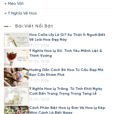
Mẹo Vặt
Ý Nghĩa Về Hoa
Bài Viết Nổi Bật
Hoa Calla Lily Là Gì? Sự Thật Ít Người Biết
Về Loài Hoa Đẹp Này
19/07/2026
Ý Nghĩa Hoa Ly Đỏ: Tình Yêu Mãnh Liệt &
Thịnh Vượng
19/07/2026
Hướng Dẫn Cách Bó Hoa Tú Cầu Đẹp Mà
Bạn Cần Khám Phá
17/07/2026
Ý Nghĩa Hoa Ly Trắng: Từ Tinh Khôi Ngày
Cưới Đến Trang Trọng Trong Tang Lễ
16/07/2026
Cách Phân Biệt Hoa Ly Đơn Và Hoa Ly Kép:
Nhìn Cánh Là Biết Ngay