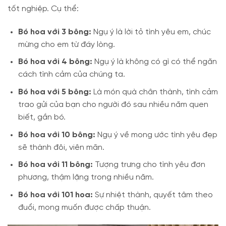
tốt nghiệp. Cụ thể:
Bó hoa với 3 bông:
Ngụ ý là lời tỏ tình yêu em, chúc
mừng cho em từ đáy lòng.
Bó hoa với 4 bông:
Ngụ ý là không có gì có thể ngăn
cách tình cảm của chúng ta.
Bó hoa với 5 bông:
Là món quà chân thành, tình cảm
trao gửi của bạn cho người đó sau nhiều năm quen
biết, gắn bó.
Bó hoa với 10 bông:
Ngụ ý về mong ước tình yêu đẹp
sẽ thành đôi, viên mãn.
Bó hoa với 11 bông:
Tượng trưng cho tình yêu đơn
phương, thậm lặng trong nhiều năm.
Bó hoa với 101 hoa:
Sự nhiệt thành, quyết tâm theo
đuổi, mong muốn được chấp thuận.