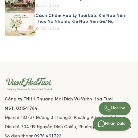
15/07/2026
Cách Chăm Hoa Ly Tươi Lâu: Khi Nào Nên
Thúc Nở Nhanh, Khi Nào Nên Giữ Nụ
15/07/2026
Công ty TNHH Thương Mại Dịch Vụ Vườn Hoa Tươi
Hotline
MST: 031541764
Địa chỉ: 183/37 Đường 3 Tháng 2, Phường Vườn Lài. Tphcm
Nhắn Zalo
Địa chỉ: 704/19 Nguyễn Đình Chiểu, Phường 1, Quận 3, Tphcm
Số điện thoại:
0976.491.322