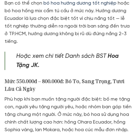
Bạn có thể chọn
bó hoa hướng dương tốt nghiệp
hoặc
bó hoa hồng mix cẩm tú cầu ở mức này. Hướng dương
Ecuador là lựa chọn đặc biệt tốt vì chịu nắng tốt — lễ
tốt nghiệp thường diễn ra ngoài trời ban sáng đến trưa
ở TP.HCM, hướng dương không bị rũ dù đứng nắng 2-3
tiếng.
Hoặc xem chi tiết Danh sách BST
Hoa
Tặng JK.
Mức 550.000đ – 800.000đ: Bó To, Sang Trọng, Tươi
Lâu Cả Ngày
Phù hợp khi bạn muốn tặng người đặc biệt: bố mẹ tặng
con, người yêu tặng người yêu, hoặc nhóm bạn góp tiền
tặng chung một người. Ở mức này, bó hoa sử dụng hoa
chính chất lượng cao hơn: hồng Ohara Ecuador, hồng
Sophia vàng, lan Mokara, hoặc hoa cúc mẫu đơn nhập.