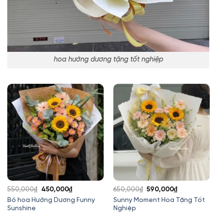
hoa hướng dương tặng tốt nghiệp
Giá
Giá
Giá
Giá
550,000
₫
450,000
₫
650,000
₫
590,000
₫
gốc
hiện
gốc
hiện
Bó hoa Hướng Dương Funny
Sunny Moment Hoa Tặng Tốt
Sunshine
Nghiệp
là:
tại
là:
tại