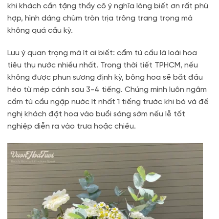
khi khách cần tặng thầy cô ý nghĩa lòng biết ơn rất phù
hợp, hình dáng chùm tròn trịa trông trang trọng mà
không quá cầu kỳ.
Lưu ý quan trọng mà ít ai biết: cẩm tú cầu là loài hoa
tiêu thụ nước nhiều nhất. Trong thời tiết TPHCM, nếu
không được phun sương định kỳ, bông hoa sẽ bắt đầu
héo từ mép cánh sau 3-4 tiếng. Chúng mình luôn ngâm
cẩm tú cầu ngập nước ít nhất 1 tiếng trước khi bó và đề
nghị khách đặt hoa vào buổi sáng sớm nếu lễ tốt
nghiệp diễn ra vào trưa hoặc chiều.