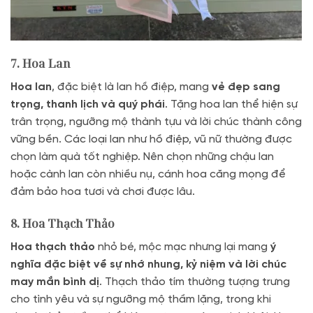
7. Hoa Lan
Hoa lan
, đặc biệt là lan hồ điệp, mang
vẻ đẹp sang
trọng, thanh lịch và quý phái
. Tặng hoa lan thể hiện sự
trân trọng, ngưỡng mộ thành tựu và lời chúc thành công
vững bền. Các loại lan như hồ điệp, vũ nữ thường được
chọn làm quà tốt nghiệp. Nên chọn những chậu lan
hoặc cành lan còn nhiều nụ, cánh hoa căng mọng để
đảm bảo hoa tươi và chơi được lâu.
8. Hoa Thạch Thảo
Hoa thạch thảo
nhỏ bé, mộc mạc nhưng lại mang
ý
nghĩa đặc biệt về sự nhớ nhung, kỷ niệm và lời chúc
may mắn bình dị
. Thạch thảo tím thường tượng trưng
cho tình yêu và sự ngưỡng mộ thầm lặng, trong khi