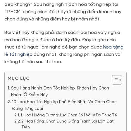
đẹp không?” Sau hàng nghìn đơn hoa tốt nghiệp tại
TP.HCM, chúng mình đã thấy rõ những điểm khách hay
chọn đúng và những điểm hay bị nhầm nhất.
Bài viết này không phải danh sách loài hoa và ý nghĩa
mà bạn Google được ở bất kỳ đâu. Đây là góc nhìn
thực tế từ người làm nghề để bạn chọn được
hoa tặng
lễ tốt nghiệp
đúng nhất, không lãng phí ngân sách và
không hối hận sau khi trao.
MỤC LỤC
Sau Hàng Nghìn Đơn Tốt Nghiệp, Khách Hay Chọn
Nhầm Ở Điểm Này
10 Loại Hoa Tốt Nghiệp Phổ Biến Nhất Và Cách Chọn
Đúng Từng Loại
1. Hoa Hướng Dương: Lựa Chọn Số 1 Và Lý Do Thực Tế
2. Hoa Hồng: Chọn Đúng Giống Tránh Sai Lầm Đắt
Tiền