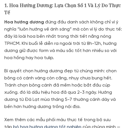
1. Hoa Hướng Dương: Lựa Chọn Số 1 Và Lý Do Thực
Tế
Hoa hướng dương
đứng đầu danh sách không chỉ vì ý
nghĩa “luôn hướng về ánh sáng” mà còn vì lý do thực tế:
đây là loài hoa bền nhất trong thời tiết nắng nóng
TPHCM. Khi buổi lễ diễn ra ngoài trời từ 8h-12h, hướng
dương giữ được form và màu sắc tốt hơn nhiều so với
hoa hồng hay hoa tulip.
Bí quyết chọn hướng dương đẹp từ chúng mình: chọn
bông có cánh vàng còn căng, nhụy chưa bung hết.
Tránh chọn bông cánh đã mềm hoặc bắt đầu cúp
xuống. đó là dấu hiệu hoa đã qua 2-3 ngày. Hướng
dương từ Đà Lạt mùa tháng 5-7 thường cánh dày và
bền hơn hướng dương trồng nội địa.
Xem thêm các mẫu phối màu thực tế trong bộ sưu
tập
bó hoa hướng dương tốt nghiệp
của chúng mình —