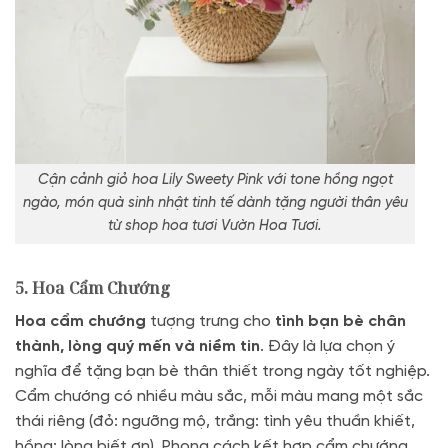
Cận cảnh giỏ hoa Lily Sweety Pink với tone hồng ngọt
ngào, món quà sinh nhật tinh tế dành tặng người thân yêu
từ shop hoa tươi Vườn Hoa Tươi.
5. Hoa Cẩm Chướng
Hoa cẩm chướng
tượng trưng cho
tình bạn bè chân
thành, lòng quý mến và niềm tin
. Đây là lựa chọn ý
nghĩa để tặng bạn bè thân thiết trong ngày tốt nghiệp.
Cẩm chướng có nhiều màu sắc, mỗi màu mang một sắc
thái riêng (đỏ: ngưỡng mộ, trắng: tình yêu thuần khiết,
hồng: lòng biết ơn). Phong cách kết hợp cẩm chướng