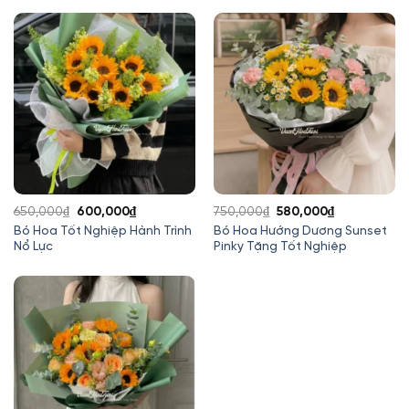
550,000₫.
là:
650,000₫.
là:
450,000₫.
590,000₫.
Giá
Giá
Giá
Giá
650,000
₫
600,000
₫
750,000
₫
580,000
₫
gốc
hiện
gốc
hiện
Bó Hoa Tốt Nghiệp Hành Trình
Bó Hoa Hướng Dương Sunset
Nổ Lực
Pinky Tặng Tốt Nghiệp
là:
tại
là:
tại
650,000₫.
là:
750,000₫.
là:
600,000₫.
580,000₫.