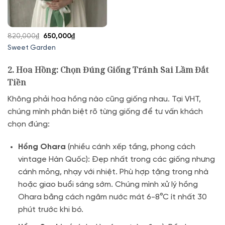
Giá
Giá
820,000
₫
650,000
₫
gốc
hiện
Sweet Garden
là:
tại
820,000₫.
là:
2. Hoa Hồng: Chọn Đúng Giống Tránh Sai Lầm Đắt
650,000₫.
Tiền
Không phải hoa hồng nào cũng giống nhau. Tại VHT,
chúng mình phân biệt rõ từng giống để tư vấn khách
chọn đúng:
Hồng Ohara
(nhiều cánh xếp tầng, phong cách
vintage Hàn Quốc): Đẹp nhất trong các giống nhưng
cánh mỏng, nhạy với nhiệt. Phù hợp tặng trong nhà
hoặc giao buổi sáng sớm. Chúng mình xử lý hồng
Ohara bằng cách ngâm nước mát 6-8°C ít nhất 30
phút trước khi bó.