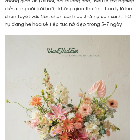
không gian kín (xe hơi, hội trường nhỏ). Nếu lễ tốt nghiệp
diễn ra ngoài trời hoặc không gian thoáng, hoa ly là lựa
chọn tuyệt vời. Nên chọn cành có 3-4 nụ còn xanh, 1-2
nụ đang hé hoa sẽ tiếp tục nở đẹp trong 5-7 ngày.