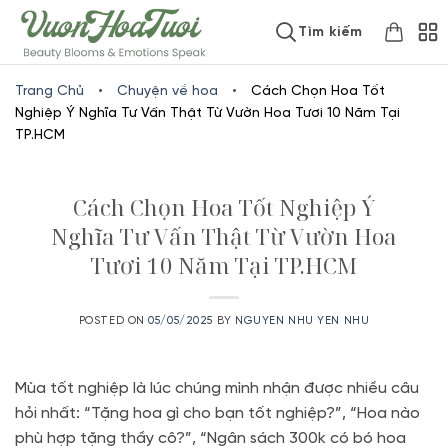
Skip
www.vuonhoatuoi.vn
Tìm kiếm
to
content
Trang Chủ
•
Chuyện về hoa
•
Cách Chọn Hoa Tốt
Nghiệp Ý Nghĩa Tư Vấn Thật Từ Vườn Hoa Tươi 10 Năm Tại
TP.HCM
Cách Chọn Hoa Tốt Nghiệp Ý
Nghĩa Tư Vấn Thật Từ Vườn Hoa
Tươi 10 Năm Tại TP.HCM
POSTED ON
05/05/2025
BY
NGUYEN NHU YEN NHU
Mùa tốt nghiệp là lúc chúng mình nhận được nhiều câu
hỏi nhất: “Tặng hoa gì cho bạn tốt nghiệp?”, “Hoa nào
phù hợp tặng thầy cô?”, “Ngân sách 300k có bó hoa