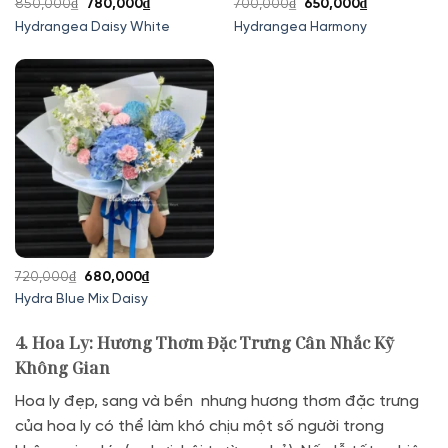
Giá
Giá
Giá
Giá
850,000
₫
780,000
₫
700,000
₫
650,000
₫
gốc
hiện
gốc
hiện
Hydrangea Daisy White
Hydrangea Harmony
là:
tại
là:
tại
850,000₫.
là:
700,000₫.
là:
780,000₫.
650,000₫.
Giá
Giá
720,000
₫
680,000
₫
gốc
hiện
Hydra Blue Mix Daisy
là:
tại
720,000₫.
là:
4. Hoa Ly: Hương Thơm Đặc Trưng Cân Nhắc Kỹ
680,000₫.
Không Gian
Hoa ly đẹp, sang và bền nhưng hương thơm đặc trưng
của hoa ly có thể làm khó chịu một số người trong