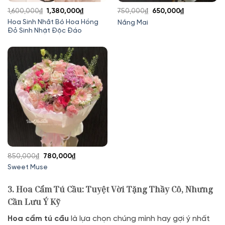
Giá
Giá
Giá
Giá
1,600,000
₫
1,380,000
₫
750,000
₫
650,000
₫
gốc
hiện
gốc
hiện
Hoa Sinh Nhât Bó Hoa Hồng
Nắng Mai
Đỏ Sinh Nhật Độc Đáo
là:
tại
là:
tại
1,600,000₫.
là:
750,000₫.
là:
1,380,000₫.
650,000₫.
Giá
Giá
850,000
₫
780,000
₫
gốc
hiện
Sweet Muse
là:
tại
850,000₫.
là:
3. Hoa Cẩm Tú Cầu: Tuyệt Vời Tặng Thầy Cô, Nhưng
780,000₫.
Cần Lưu Ý Kỹ
Hoa cẩm tú cầu
là lựa chọn chúng mình hay gợi ý nhất