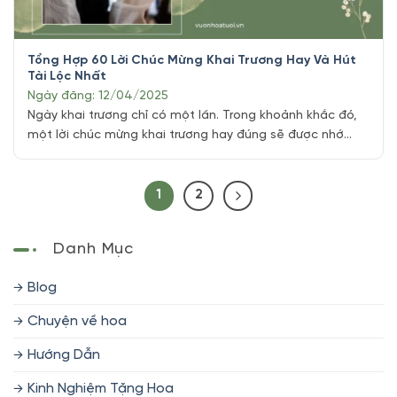
Tổng Hợp 60 Lời Chúc Mừng Khai Trương Hay Và Hút
Tài Lộc Nhất
Ngày đăng: 12/04/2025
Ngày khai trương chỉ có một lần. Trong khoảnh khắc đó,
một lời chúc mừng khai trương hay đúng sẽ được nhớ
mãi, còn một lời chúc nhạt nhẽo thì qua đi như gió. Nếu
bạn đang loay hoay tìm câu chúc phù hợp, ngắn gọn mà
có chiều sâu, bài này là dành cho [...]
1
2
Danh Mục
Blog
Chuyện về hoa
Hướng Dẫn
Kinh Nghiệm Tặng Hoa