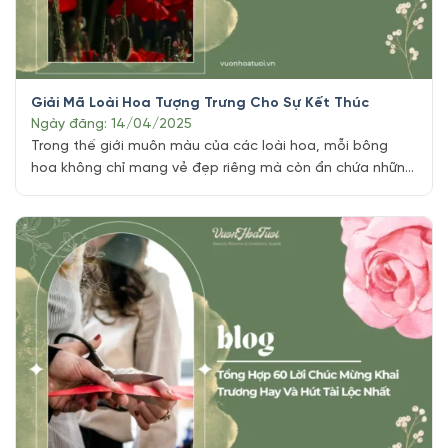
Giải Mã Loài Hoa Tượng Trưng Cho Sự Kết Thúc
Ngày đăng: 14/04/2025
Trong thế giới muôn màu của các loài hoa, mỗi bông
hoa không chỉ mang vẻ đẹp riêng mà còn ẩn chứa những
thông điệp sâu sắc. Bên cạnh những loài hoa tượng trưng
cho tình yêu, niềm vui hay sự may mắn, có những loài
hoa lại gắn liền với những khoảnh khắc trầm [...]