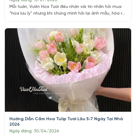
Ngày đăng: 15/07/2026
Mỗi tuần, Vườn Hoa Tươi đều nhận vài tin nhắn hỏi mua
“hoa lưu ly” nhưng khi chúng mình hỏi lại ảnh mẫu, hóa ra
bạn đang muốn tặng hoa ly. Đây không phải nhầm lẫn
hiếm gặp, mà là pattern lặp đi lặp lại trong hàng trăm
đơn tư vấn mỗi tháng tại tiệm, [...]
Hướng Dẫn Cắm Hoa Tulip Tươi Lâu 5-7 Ngày Tại Nhà
2026
Ngày đăng: 30/04/2026