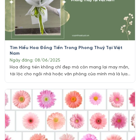
Tìm Hiểu Hoa Đồng Tiền Trong Phong Thuỷ Tại Việt
Nam
Ngày đăng: 08/06/2025
Hoa đồng tiền không chỉ đẹp mà còn mang lại may mắn,
tài lộc cho ngôi nhà hoặc văn phòng của mình mà là lựa
chọn hoàn hảo! Với vẻ đẹp rực rỡ và ý nghĩa phong thủy
sâu sắc, loài hoa này đang ngày càng được ưa chuộng.
Tại Shop hoa tươi Tphcm Vuonhoatuoi.vn, chúng [...]