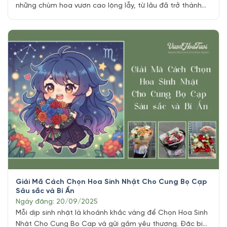
những chùm hoa vươn cao lộng lẫy, từ lâu đã trở thành
biểu tượng của sự thanh lịch và tinh tế trong thế giới
thực vật. Được mệnh danh là “hoa phi yến” hoặc “hoa
chân chim”, Delphiniums không chỉ thu hút [...]
Giải Mã Cách Chọn Hoa Sinh Nhật Cho Cung Bọ Cạp
Sâu sắc và Bí Ẩn
Ngày đăng: 20/09/2025
Mỗi dịp sinh nhật là khoảnh khắc vàng để Chọn Hoa Sinh
Nhật Cho Cung Bọ Cạp và gửi gắm yêu thương. Đặc biệt