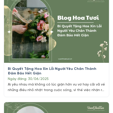
Bí Quyết Tặng Hoa Xin Lỗi Người Yêu Chân Thành
Đảm Bảo Hết Giận
Ngày đăng: 30/06/2025
Ai yêu nhau mà không có lúc giận hờn vu vơ hay cãi vã về
những điều nhỏ nhặt trong cuộc sống, vì thế việc nhận ra
lỗi lầm của bản thân và gửi tặng hoa xin lỗi người yêu là
một trong cử chỉ đẹp mà bạn nên hành động để không
phải hối [...]