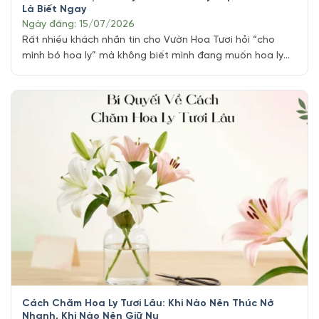
Là Biết Ngay
Ngày đăng: 15/07/2026
Rất nhiều khách nhắn tin cho Vườn Hoa Tươi hỏi “cho
mình bó hoa ly” mà không biết mình đang muốn hoa ly
đơn hay hoa ly kép và cách Phân Biệt Hoa Ly Đơn Và Hoa
Ly Kép, hai dòng hoa có giá chênh nhau khá nhiều nhưng
lại dễ gây nhầm lẫn nếu chỉ nhìn qua ảnh nhỏ [...]
Cách Chăm Hoa Ly Tươi Lâu: Khi Nào Nên Thúc Nở
Nhanh, Khi Nào Nên Giữ Nụ