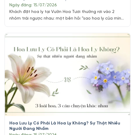
Ngày đăng: 15/07/2026
Khách đặt hoa ly tại Vườn Hoa Tươi thường rơi vào 2
nhóm trái ngược nhau: một bên hỏi “sao hoa ly của mình
héo nhanh vậy”, bên còn lại lại hỏi “làm sao cho hoa ly
nở nhanh kịp trước tiệc”. Cùng một loài hoa nhưng 2 nhu
cầu hoàn toàn ngược chiều, và [...]
Hoa Lưu Ly Có Phải Là Hoa Ly Không? Sự Thật Nhiều
Người Đang Nhầm