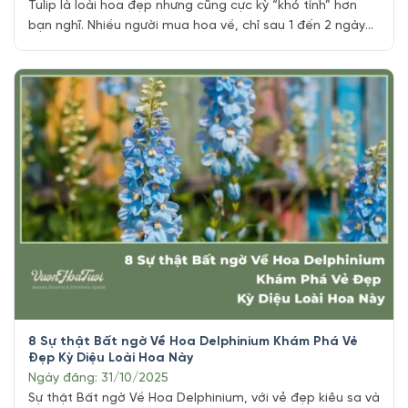
Tulip là loài hoa đẹp nhưng cũng cực kỳ “khó tính” hơn
bạn nghĩ. Nhiều người mua hoa về, chỉ sau 1 đến 2 ngày
cánh hoa đã rũ xuống, màu phai, thân cúi gập. Không
phải do hoa kém chất lượng mà do cách cắm và bảo
quản chưa đúng. Sau nhiều năm làm [...]
8 Sự thật Bất ngờ Về Hoa Delphinium Khám Phá Vẻ
Đẹp Kỳ Diệu Loài Hoa Này
Ngày đăng: 31/10/2025
Sự thật Bất ngờ Về Hoa Delphinium, với vẻ đẹp kiêu sa và