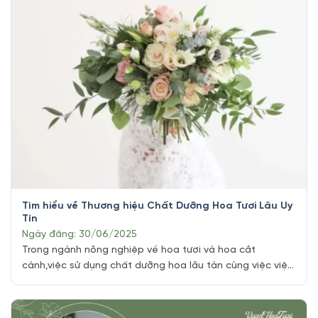
trở nên tươi mới và tâm hồn dịu lại. [...]
Tìm hiểu về Thương hiệu Chất Dưỡng Hoa Tươi Lâu Uy
Tín
Ngày đăng: 30/06/2025
Trong ngành nông nghiệp về hoa tươi và hoa cắt
cành,việc sử dụng chất dưỡng hoa lâu tàn cùng việc việc
duy trì sự tươi tắn và độ bền của hoa luôn lươn là một
yếu tố quan trọng để đáp ứng nhu cầu của khách hàng.
Chất bảo quản hoa ngày nay đã trở [...]