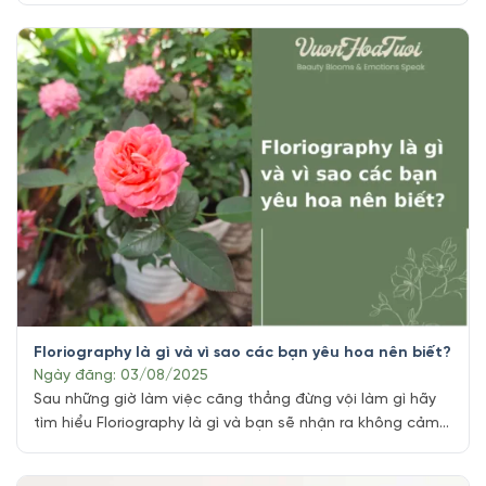
nhật không chỉ là món quà, mà còn là lời thì thầm của sự
thấu [...]
Floriography là gì và vì sao các bạn yêu hoa nên biết?
Ngày đăng: 03/08/2025
Sau những giờ làm việc căng thẳng đừng vội làm gì hãy
tìm hiểu Floriography là gì và bạn sẽ nhận ra không cảm
xúc nào bằng được ngắm nhìn một bình hoa tươi trong
nhà hay văn phòng. Sắc màu của hoa khiến không gian