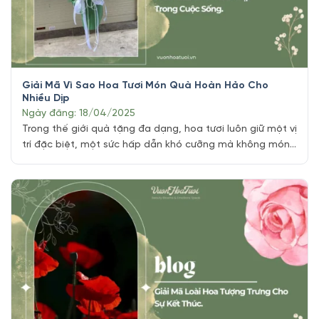
Giải Mã Vì Sao Hoa Tươi Món Quà Hoàn Hảo Cho
Nhiều Dịp
Ngày đăng: 18/04/2025
Trong thế giới quà tặng đa dạng, hoa tươi luôn giữ một vị
trí đặc biệt, một sức hấp dẫn khó cưỡng mà không món
quà nào có thể hoàn toàn thay thế. Đã bao giờ bạn tự
hỏi, tại sao một bó hoa đơn giản lại có sức mạnh lay
động lòng người đến [...]