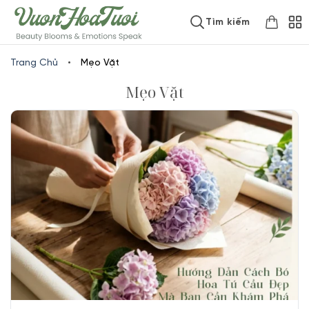
Skip
www.vuonhoatuoi.vn
Tìm kiếm
to
content
Trang Chủ
•
Mẹo Vặt
Mẹo Vặt