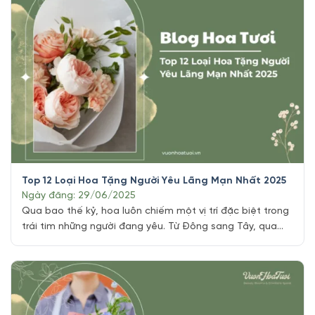
Top 12 Loại Hoa Tặng Người Yêu Lãng Mạn Nhất 2025
Ngày đăng: 29/06/2025
Qua bao thế kỷ, hoa luôn chiếm một vị trí đặc biệt trong
trái tim những người đang yêu. Từ Đông sang Tây, qua
từng thời đại, vẻ đẹp tinh khôi, hương thơm dịu dàng và
những thông điệp thầm kín mà mỗi đóa hoa mang theo
đã trở thành ngôn ngữ của tình yêu. [...]