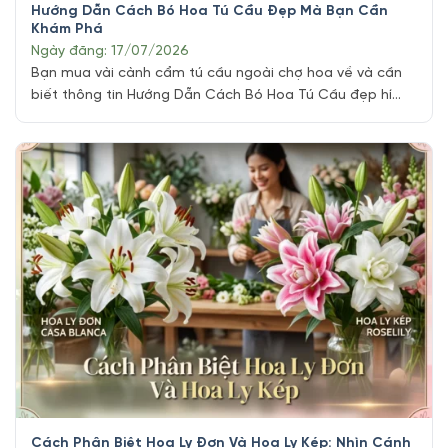
Hướng Dẫn Cách Bó Hoa Tú Cầu Đẹp Mà Bạn Cần
Khám Phá
Ngày đăng: 17/07/2026
Bạn mua vài cành cẩm tú cầu ngoài chợ hoa về và cần
biết thông tin Hướng Dẫn Cách Bó Hoa Tú Cầu đẹp hí
hửng tự bó tặng người thương, nhưng chỉ sau vài tiếng
cụm hoa đã rũ mềm, cánh mỏng như giấy bắt đầu quăn
mép. Đây là tình huống chúng mình [...]
Cách Phân Biệt Hoa Ly Đơn Và Hoa Ly Kép: Nhìn Cánh