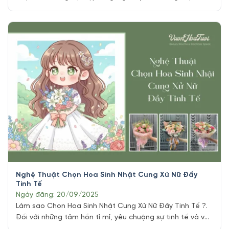
với cung Bọ Cạp những cá nhân mang trong mình ngọn
lửa nhiệt huyết và chiều sâu nội tâm hiếm có, một món
quà được chọn lọc kỹ lưỡng, phù hợp [...]
Nghệ Thuật Chọn Hoa Sinh Nhật Cung Xử Nữ Đầy
Tinh Tế
Ngày đăng: 20/09/2025
Làm sao Chọn Hoa Sinh Nhật Cung Xử Nữ Đầy Tinh Tế ?.
Đối với những tâm hồn tỉ mỉ, yêu chuộng sự tinh tế và vẻ
đẹp giản dị như Xử Nữ (23/8 – 22/9), một bó hoa sinh