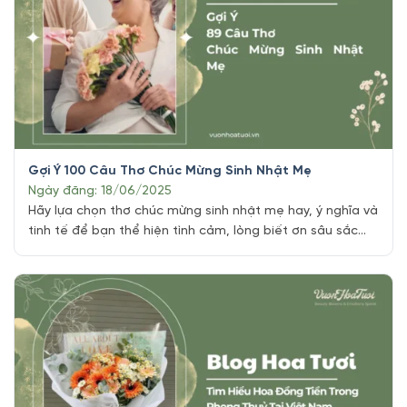
Gợi Ý 100 Câu Thơ Chúc Mừng Sinh Nhật Mẹ
Ngày đăng: 18/06/2025
Hãy lựa chọn thơ chúc mừng sinh nhật mẹ hay, ý nghĩa và
tinh tế để bạn thể hiện tình cảm, lòng biết ơn sâu sắc
đến người mẹ thân yêu đã sinh ra chúng ta nhé các bạn.
Những lời thơ nhẹ nhàng, đơn giản, chân thành sẽ giúp
bạn bày tỏ cảm xúc [...]