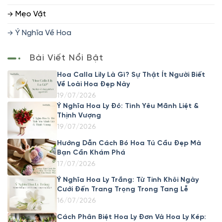
Mẹo Vặt
Ý Nghĩa Về Hoa
Bài Viết Nổi Bật
Hoa Calla Lily Là Gì? Sự Thật Ít Người Biết
Về Loài Hoa Đẹp Này
19/07/2026
Ý Nghĩa Hoa Ly Đỏ: Tình Yêu Mãnh Liệt &
Thịnh Vượng
19/07/2026
Hướng Dẫn Cách Bó Hoa Tú Cầu Đẹp Mà
Bạn Cần Khám Phá
17/07/2026
Ý Nghĩa Hoa Ly Trắng: Từ Tinh Khôi Ngày
Cưới Đến Trang Trọng Trong Tang Lễ
16/07/2026
Cách Phân Biệt Hoa Ly Đơn Và Hoa Ly Kép: