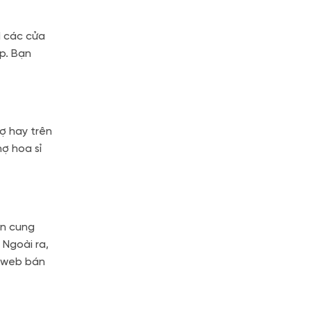
ì các cửa
p. Bạn
ợ hay trên
ợ hoa sỉ
ồn cung
 Ngoài ra,
g web bán