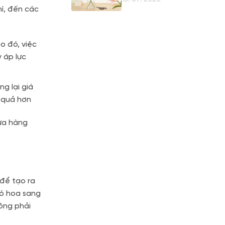
Giữ Nụ
hí, đến các
o đó, việc
 áp lực
g lại giá
u quả hơn
cửa hàng
 để tạo ra
bó hoa sang
hông phải