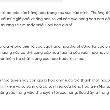
am khảo các cửa hàng hoa trong khu vực của mình. Thường th
 với mức giá phải chăng hơn so với các cửa hàng hoa cao cấ
hường sẽ tìm thấy nhiều loại hoa giá rẻ
 giá rẻ phổ biến là các cửa hàng hoa địa phương tại các ch
hương này có thể cung cấp hoa tươi từ các vườn hoa hay ch
 bạn kiểm tra chất lượng của hoa trước khi mua.
oa trực tuyến hay còn gọi là hoa online đã trở thành một ngu
 tìm kiếm và so sánh giá cả từ nhiều cửa hàng hoa trên Mạng.
 công sức trong việc di chuyển tới cửa hàng. Sau đây là tran