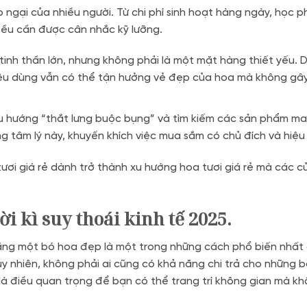
o ngại của nhiều người. Từ chi phí sinh hoạt hàng ngày, học p
đều cần được cân nhắc kỹ lưỡng.
 tinh thần lớn, nhưng không phải là một mặt hàng thiết yếu. D
iêu dùng vẫn có thể tận hưởng vẻ đẹp của hoa mà không gây
 hướng “thắt lưng buộc bụng” và tìm kiếm các sản phẩm man
úng tâm lý này, khuyến khích việc mua sắm có chủ đích và hiệ
tươi giá rẻ dành trở thành xu hướng hoa tươi giá rẻ mà các 
i kì suy thoái kinh tế 2025.
 tặng một bó hoa đẹp là một trong những cách phổ biến nhất
y nhiên, không phải ai cũng có khả năng chi trả cho những 
rẻ là điều quan trọng để bạn có thể trang trí không gian mà k