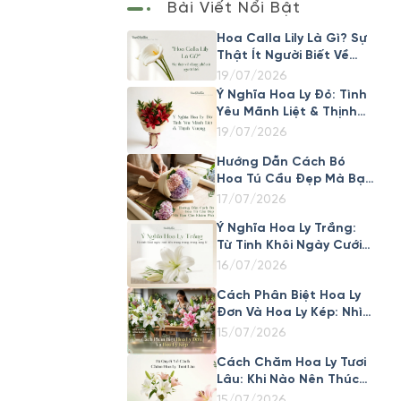
Bài Viết Nổi Bật
Hoa Calla Lily Là Gì? Sự
Thật Ít Người Biết Về
Loài Hoa Đẹp Này
19/07/2026
Ý Nghĩa Hoa Ly Đỏ: Tình
Yêu Mãnh Liệt & Thịnh
Vượng
19/07/2026
Hướng Dẫn Cách Bó
Hoa Tú Cầu Đẹp Mà Bạn
Cần Khám Phá
17/07/2026
Ý Nghĩa Hoa Ly Trắng:
Từ Tinh Khôi Ngày Cưới
Đến Trang Trọng Trong
16/07/2026
Tang Lễ
Cách Phân Biệt Hoa Ly
Đơn Và Hoa Ly Kép: Nhìn
Cánh Là Biết Ngay
15/07/2026
Cách Chăm Hoa Ly Tươi
Lâu: Khi Nào Nên Thúc
Nở Nhanh, Khi Nào Nên
15/07/2026