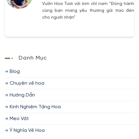
Vườn Hoa Tươi với kim chỉ nam "Đồng hành
cùng bạn mang yêu thương gửi trao đến
cho người nhận"
Danh Mục
Blog
Chuyện về hoa
Hướng Dẫn
Kinh Nghiệm Tặng Hoa
Mẹo Vặt
Ý Nghĩa Về Hoa