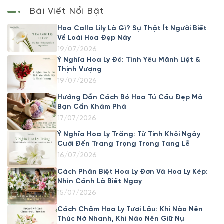
Bài Viết Nổi Bật
Hoa Calla Lily Là Gì? Sự Thật Ít Người Biết
Về Loài Hoa Đẹp Này
19/07/2026
Ý Nghĩa Hoa Ly Đỏ: Tình Yêu Mãnh Liệt &
Thịnh Vượng
19/07/2026
Hướng Dẫn Cách Bó Hoa Tú Cầu Đẹp Mà
Bạn Cần Khám Phá
17/07/2026
Ý Nghĩa Hoa Ly Trắng: Từ Tinh Khôi Ngày
Cưới Đến Trang Trọng Trong Tang Lễ
16/07/2026
Cách Phân Biệt Hoa Ly Đơn Và Hoa Ly Kép:
Nhìn Cánh Là Biết Ngay
15/07/2026
Cách Chăm Hoa Ly Tươi Lâu: Khi Nào Nên
Thúc Nở Nhanh, Khi Nào Nên Giữ Nụ