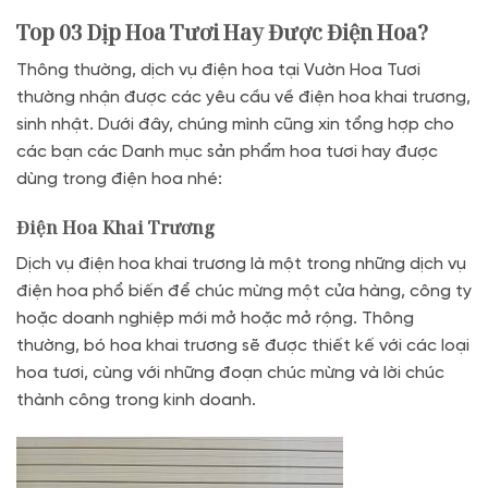
Top 03 Dịp Hoa Tươi Hay Được Điện Hoa?
Thông thường, dịch vụ điện hoa tại Vườn Hoa Tươi
thường nhận được các yêu cầu về điện hoa khai trương,
sinh nhật. Dưới đây, chúng mình cũng xin tổng hợp cho
các bạn các Danh mục sản phẩm hoa tươi hay được
dùng trong điện hoa nhé:
Điện Hoa Khai Trương
Dịch vụ điện hoa khai trương là một trong những dịch vụ
điện hoa phổ biến để chúc mừng một cửa hàng, công ty
hoặc doanh nghiệp mới mở hoặc mở rộng. Thông
thường, bó hoa khai trương sẽ được thiết kế với các loại
hoa tươi, cùng với những đoạn chúc mừng và lời chúc
thành công trong kinh doanh.