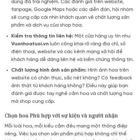
dùng đã trải nghiệm. Các đánh giá trên website,
fanpage, Google Maps hoặc các diễn đàn, hội nhóm
sẽ cung cấp cái nhìn khách quan về chất lượng sản
phẩm và dịch vụ của shop hoa.
Kiểm tra thông tin liên hệ:
Một cửa hàng uy tín như
Vuonhoatuoi.vn
luôn công khai rõ ràng địa chỉ, số
điện thoại, website và các kênh mạng xã hội để
khách hàng dễ dàng liên hệ và kiểm chứng thông tin.
Chất lượng hình ảnh sản phẩm:
Hình ảnh hoa trên
website có chân thực, sắc nét không? Có feedback
ảnh thật từ khách hàng không? Điều này giúp bạn
đánh giá được tay nghề cắm hoa và chất lượng hoa
mà shop cung cấp.
Chọn hoa Phù hợp với sự kiện và người nhận
Mỗi loài hoa, mỗi kiểu cắm đều mang một thông điệp
riêng. Việc lựa chọn sản phẩm phù hợp không chỉ thể