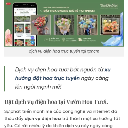
dịch vụ điện hoa trực tuyến tại tphcm
Dịch vụ điện hoa tươi bắt nguồn từ
xu
hướng đặt hoa trực tuyến
ngày càng
lên ngôi mạnh mẽ!
Đặt dịch vụ điện hoa tại Vườn Hoa Tươi.
Sự phát triển mạnh mẽ của công nghệ và internet đã
thúc đẩy
dịch vụ điện hoa
trở thành một xu hướng tất
yếu. Có rất nhiều lý do khiến dịch vụ này ngày càng