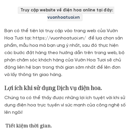
Truy cập website về điện hoa online tại đây:
vuonhoatuoi.vn
Bạn có thể tiện lợi truy cập vào trang web của Vườn
Hoa Tươi tại: https://vuonhoatuoi.vn/ để lựa chọn sản
phẩm, mẫu hoa mà bạn ưng ý nhất, sau đó thực hiện
các bước đặt hàng theo hướng dẫn trên trang web, bộ
phận chăm sóc khách hàng của Vườn Hoa Tươi sẽ chủ
động liên hệ bạn trong thời gian sớm nhất để lên đơn
và lấy thông tin giao hàng.
Lợi ích khi sử dụng Dịch vụ điện hoa.
Chúng ta có thể thấy được những lợi ích tuyệt vời khi sử
dụng điện hoa trực tuyến vì sức mạnh của công nghệ số
lên ngôi!
Tiết kiệm thời gian.