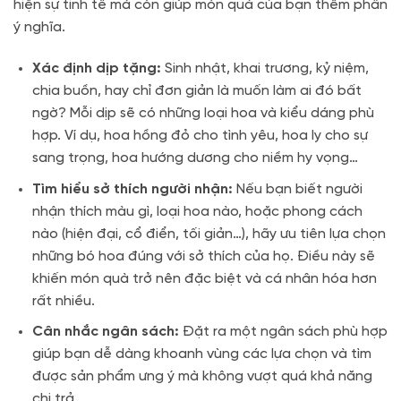
hiện sự tinh tế mà còn giúp món quà của bạn thêm phần
ý nghĩa.
Xác định dịp tặng:
Sinh nhật, khai trương, kỷ niệm,
chia buồn, hay chỉ đơn giản là muốn làm ai đó bất
ngờ? Mỗi dịp sẽ có những loại hoa và kiểu dáng phù
hợp. Ví dụ, hoa hồng đỏ cho tình yêu, hoa ly cho sự
sang trọng, hoa hướng dương cho niềm hy vọng…
Tìm hiểu sở thích người nhận:
Nếu bạn biết người
nhận thích màu gì, loại hoa nào, hoặc phong cách
nào (hiện đại, cổ điển, tối giản…), hãy ưu tiên lựa chọn
những bó hoa đúng với sở thích của họ. Điều này sẽ
khiến món quà trở nên đặc biệt và cá nhân hóa hơn
rất nhiều.
Cân nhắc ngân sách:
Đặt ra một ngân sách phù hợp
giúp bạn dễ dàng khoanh vùng các lựa chọn và tìm
được sản phẩm ưng ý mà không vượt quá khả năng
chi trả.