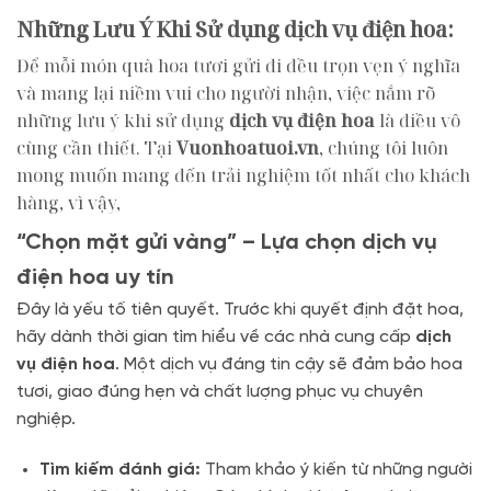
Những Lưu Ý Khi Sử dụng dịch vụ điện hoa:
Để mỗi món quà hoa tươi gửi đi đều trọn vẹn ý nghĩa
và mang lại niềm vui cho người nhận, việc nắm rõ
những lưu ý khi sử dụng
dịch vụ điện hoa
là điều vô
cùng cần thiết. Tại
Vuonhoatuoi.vn
, chúng tôi luôn
mong muốn mang đến trải nghiệm tốt nhất cho khách
hàng, vì vậy,
“Chọn mặt gửi vàng” – Lựa chọn dịch vụ
điện hoa uy tín
Đây là yếu tố tiên quyết. Trước khi quyết định đặt hoa,
hãy dành thời gian tìm hiểu về các nhà cung cấp
dịch
vụ điện hoa
. Một dịch vụ đáng tin cậy sẽ đảm bảo hoa
tươi, giao đúng hẹn và chất lượng phục vụ chuyên
nghiệp.
Tìm kiếm đánh giá:
Tham khảo ý kiến từ những người