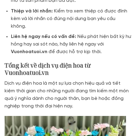
mô tả sản phẩm bạn đã đặt.
Thiệp và lời nhắn:
Kiểm tra xem thiệp có được đính
kèm và lời nhắn có đúng nội dung bạn yêu cầu
không.
Liên hệ ngay nếu có vấn đề:
Nếu phát hiện bất kỳ hư
hỏng hay sai sót nào, hãy liên hệ ngay với
Vuonhoatuoi.vn
để được hỗ trợ kịp thời.
Tổng kết về dịch vụ điện hoa từ
Vuonhoatuoi.vn
Dịch vụ điện hoa là một sự lựa chọn hiệu quả và tiết
kiệm thời gian cho những người đang tìm kiếm một món
quà ý nghĩa dành cho người thân, bạn bè hoặc đồng
nghiệp trong thời đại hiện nay.