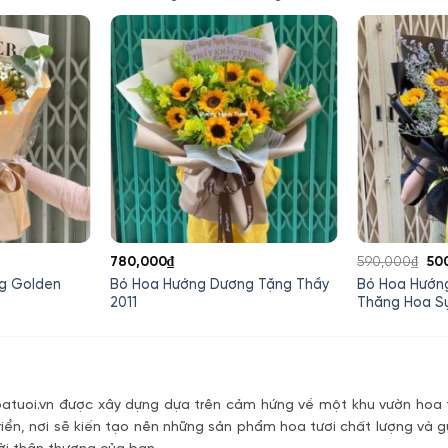
Giá
Gi
780,000
₫
590,000
₫
50
hiện
gố
g Golden
Bó Hoa Hướng Dương Tặng Thầy
Bó Hoa Hướ
tại
là:
2011
Thăng Hoa S
là:
590
300,000₫.
tuoi.vn được xây dựng dựa trên cảm hứng về một khu vườn hoa t
riển, nơi sẽ kiến tạo nên những sản phẩm hoa tươi chất lượng và g