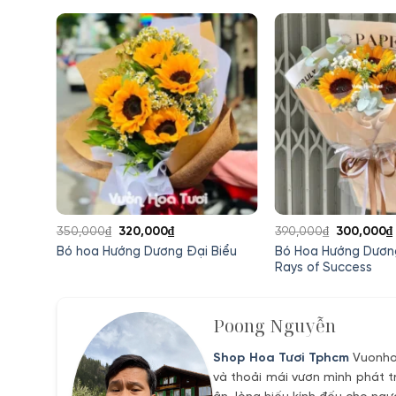
Giá
Giá
Giá
350,000
₫
320,000
₫
390,000
₫
300,000
₫
gốc
hiện
gốc
ng
Bó Hoa Hướng Dươn
Bó hoa Hướng Dương Đại Biểu
là:
tại
là:
Rays of Success
350,000₫.
là:
390,000₫.
₫.
320,000₫.
Poong Nguyễn
Shop Hoa Tươi Tphcm
Vuonhoa
và thoải mái vươn mình phát t