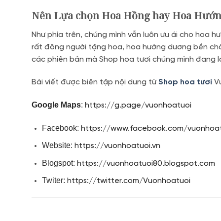
Nên Lựa chọn Hoa Hồng hay Hoa Hướn
Như phía trên, chúng mình vẫn luôn ưu ái cho hoa hư
rất đông người tặng hoa, hoa hướng dương bền chắc
các phiên bản mà Shop hoa tươi chúng mình đang là
Bài viết được biên tập nội dung từ
Shop hoa tươi
Vư
Google Maps
:
https://g.page/vuonhoatuoi
Facebook:
https://www.facebook.com/vuonhoat
Website:
https://vuonhoatuoi.vn
Blogspot:
https://vuonhoatuoi80.blogspot.com
Twiter:
https://twitter.com/Vuonhoatuoi