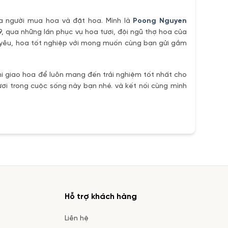
ủa người mua hoa và đặt hoa. Mình là
Poong Nguyen
9, qua những lần phục vụ hoa tươi, đội ngũ thợ hoa của
h yêu, hoa tốt nghiệp với mong muốn cùng bạn gửi gắm
i giao hoa để luôn mang đến trải nghiệm tốt nhất cho
ơi trong cuộc sống này bạn nhé. và kết nối cùng mình
Hỗ trợ khách hàng
Liên hệ