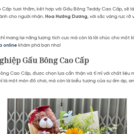
ấp tươi thắm, kết hợp với Gấu Bông Teddy Cao Cấp, sẽ là 
dành cho người nhận.
Hoa Hướng Dương
, với sắc vàng rực rỡ
hỉ mang lại năng lượng tích cực mà còn là lời chúc cho một 
a online
khám phá bạn nha!
nghiệp Gấu Bông Cao Cấp
g Cao Cấp, được chọn lựa cẩn thận và tỉ mỉ với chất liệu m
ỉ là một món đồ chơi, mà còn là biểu tượng của sự ấm áp, an 