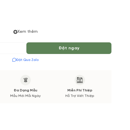
Xem thêm
 đặt hoa online Vườn Hoa Tươi đảm bảo phong cách cắm,
Đặt ngay
 thời gian giao sẽ được thông báo đến Quý khách hàng
.
Đặt Qua Zalo
Đa Dạng Mẫu
Miễn Phí Thiệp
Mẫu Mới Mỗi Ngày
Hỗ Trợ Viết Thiệp