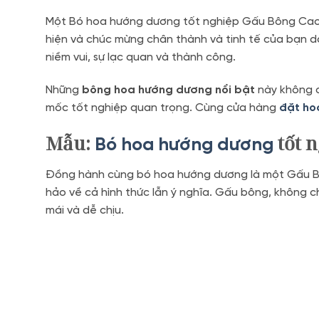
Một Bó hoa hướng dương tốt nghiệp Gấu Bông Cao C
hiện và chúc mừng chân thành và tinh tế của bạn 
niềm vui, sự lạc quan và thành công.
Những
bông hoa hướng dương nổi bật
này không c
mốc tốt nghiệp quan trọng. Cùng cửa hàng
đặt ho
Mẫu:
tốt 
Bó hoa hướng dương
Đồng hành cùng bó hoa hướng dương là một Gấu Bôn
hảo về cả hình thức lẫn ý nghĩa. Gấu bông, không ch
mái và dễ chịu.