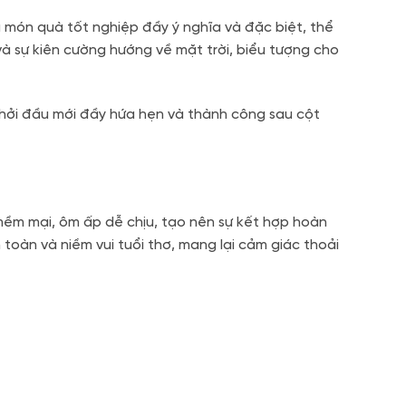
món quà tốt nghiệp đầy ý nghĩa và đặc biệt, thể
 và sự kiên cường hướng về mặt trời, biểu tượng cho
khởi đầu mới đầy hứa hẹn và thành công sau cột
ềm mại, ôm ấp dễ chịu, tạo nên sự kết hợp hoàn
toàn và niềm vui tuổi thơ, mang lại cảm giác thoải