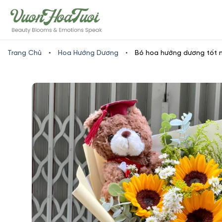
Skip
www.vuonhoatuoi.vn
to
content
Trang Chủ
•
Hoa Hướng Dương
•
Bó hoa hướng dương tốt