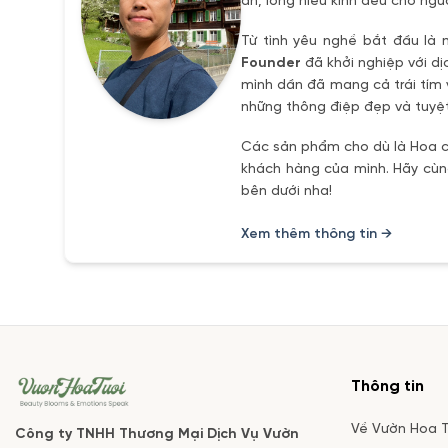
ân, lòng hiếu kính đếu cho ngư
Từ tình yêu nghề bắt đầu là 
Founder
đã khởi nghiệp với dị
mình dần đã mang cả trái tím 
những thông điệp đẹp và tuyệt
Các sản phẩm cho dù là Hoa ch
khách hàng của mình. Hãy cùng
bên dưới nha!
Xem thêm thông tin →
Thông tin
Về Vườn Hoa T
Công ty TNHH Thương Mại Dịch Vụ Vườn