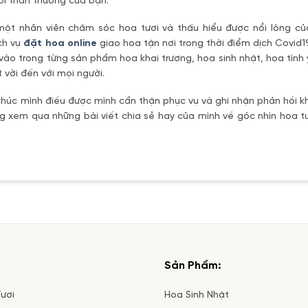
ời thân thương của bạn.
một nhân viên chăm sóc hoa tươi và thấu hiểu được nổi lòng c
ch vụ
đặt hoa online
giao hoa tận nơi trong thời điểm dịch Covid1
vào trong từng sản phẩm hoa khai trương, hoa sinh nhật, hoa tìn
 vời đến với mọi người.
úc mình điều được mình cẩn thận phục vụ và ghi nhận phản hồi kh
 xem qua những bài viết chia sẻ hay của mình về góc nhìn hoa tư
Sản Phẩm:
ươi
Hoa Sinh Nhật