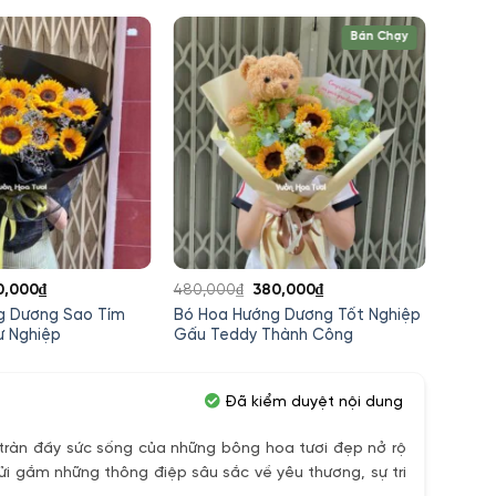
Bán Chạy
á
Giá
Giá
Giá
0,000
₫
480,000
₫
380,000
₫
620,0
c
hiện
gốc
hiện
ng Dương Sao Tím
Bó Hoa Hướng Dương Tốt Nghiệp
Bó Ho
tại
là:
tại
ự Nghiệp
Gấu Teddy Thành Công
Tana
,000₫.
là:
480,000₫.
là:
500,000₫.
380,000₫.
Đã kiểm duyệt nội dung
ràn đầy sức sống của những bông hoa tươi đẹp nở rộ
ửi gắm những thông điệp sâu sắc về yêu thương, sự tri