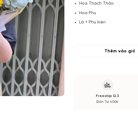
Hoa Thạch Thảo
Hoa Phụ
Lá + Phụ kiện
(*) Shop hoa tươi với dịch vụ
tone màu sắc.
Thêm vào giỏ
Nếu có thay đổi về Hoa phụ và
xác nhận trước khi cắm hay bó
Freeship Q.3
Đơn Từ 400k