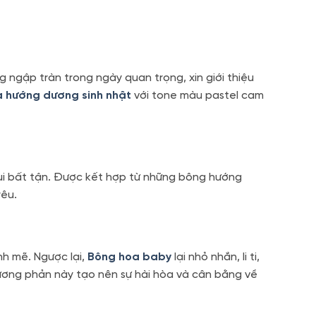
ng ngập tràn trong ngày quan trọng, xin giới thiệu
a hướng dương sinh nhật
với tone màu pastel cam
ui bất tận. Được kết hợp từ những bông hướng
yêu.
nh mẽ. Ngược lại,
Bông hoa baby
lại nhỏ nhắn, li ti,
ơng phản này tạo nên sự hài hòa và cân bằng về