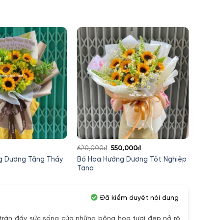
Giá
Giá
620,000
₫
550,000
₫
300,0
gốc
hiện
g Dương Tặng Thầy
Bó Hoa Hướng Dương Tốt Nghiệp
Bó Ho
là:
tại
Tana
Ánh D
620,000₫.
là:
550,000₫.
Đã kiểm duyệt nội dung
ràn đầy sức sống của những bông hoa tươi đẹp nở rộ