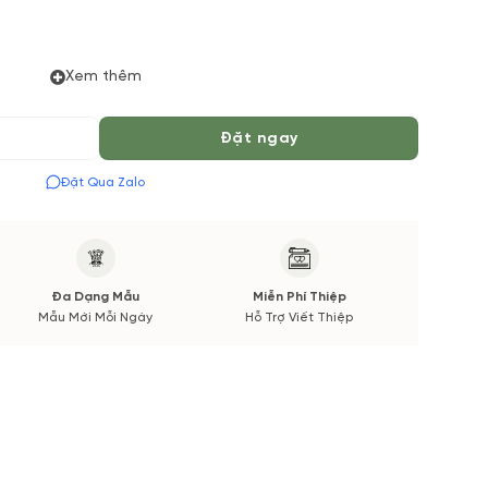
Xem thêm
ụ đặt hoa online Vườn Hoa Tươi đảm bảo phong cách
Đặt ngay
và thời gian giao sẽ được thông báo đến Quý khách
Đặt Qua Zalo
 hay bó.
Đa Dạng Mẫu
Miễn Phí Thiệp
Mẫu Mới Mỗi Ngày
Hỗ Trợ Viết Thiệp