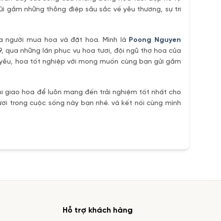
ửi gắm những thông điệp sâu sắc về yêu thương, sự tri
ủa người mua hoa và đặt hoa. Mình là
Poong Nguyen
9, qua những lần phục vụ hoa tươi, đội ngũ thợ hoa của
h yêu, hoa tốt nghiệp với mong muốn cùng bạn gửi gắm
i giao hoa để luôn mang đến trải nghiệm tốt nhất cho
ơi trong cuộc sống này bạn nhé. và kết nối cùng mình
Hỗ trợ khách hàng