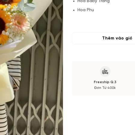
Hoa Baby Trắng
Hoa Phụ
Lá và Phụ kiện
(*) Shop hoa tươi với dịch v
cắm, tone màu sắc.
Thêm vào giỏ
Nếu có thay đổi về Hoa phụ 
hàng xác nhận trước khi cắm
Freeship Q.3
Đơn Từ 400k