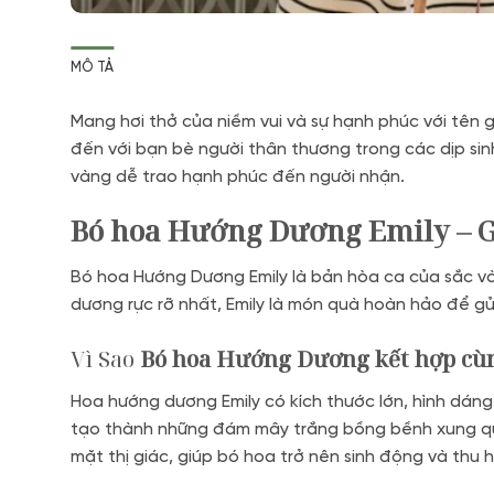
MÔ TẢ
Mang hơi thở của niềm vui và sự hạnh phúc với tên gợ
đến với bạn bè người thân thương trong các dịp si
vàng dễ trao hạnh phúc đến người nhận.
Bó hoa Hướng Dương Emily – G
Bó hoa Hướng Dương Emily là bản hòa ca của sắc và
dương rực rỡ nhất, Emily là món quà hoàn hảo để g
Vì Sao
Bó hoa Hướng Dương kết hợp cù
Hoa hướng dương Emily có kích thước lớn, hình dáng
tạo thành những đám mây trắng bồng bềnh xung qua
mặt thị giác, giúp bó hoa trở nên sinh động và thu 