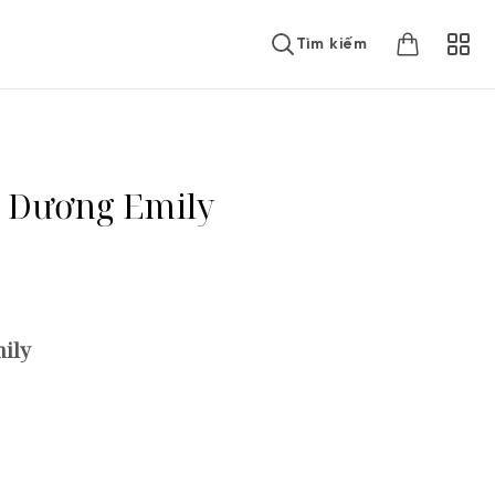
Tìm kiếm
g Dương Emily
mily