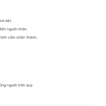
h liệt.
 đến người nhận.
n tình cảm chân thành.
ững người trân quý.