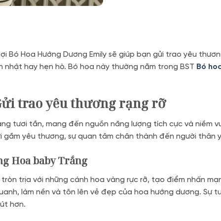
i Bó Hoa Hướng Dương Emily sẽ giúp bạn gửi trao yêu thươ
nh nhật hay hẹn hò. Bó hoa này thường nằm trong BST
Bó ho
ửi trao yêu thương rạng rỡ
ng tươi tắn, mang đến nguồn năng lượng tích cực và niềm v
ửi gắm yêu thương, sự quan tâm chân thành đến người thân 
ng Hoa baby Trắng
 tròn trịa với những cánh hoa vàng rực rỡ, tạo điểm nhấn mạ
nh, làm nền và tôn lên vẻ đẹp của hoa hướng dương. Sự tư
hút hơn.