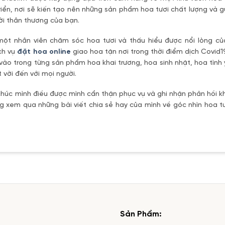
riển, nơi sẽ kiến tạo nên những sản phẩm hoa tươi chất lượng và g
ời thân thương của bạn.
một nhân viên chăm sóc hoa tươi và thấu hiểu được nổi lòng c
ch vụ
đặt hoa online
giao hoa tận nơi trong thời điểm dịch Covid1
vào trong từng sản phẩm hoa khai trương, hoa sinh nhật, hoa tìn
 vời đến với mọi người.
úc mình điều được mình cẩn thận phục vụ và ghi nhận phản hồi kh
 xem qua những bài viết chia sẻ hay của mình về góc nhìn hoa tư
Sản Phẩm: