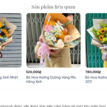
Sản phẩm liên quan
Giá
520,000
₫
780,000
₫
hiện
 Sinh Nhật
Bó Hoa Hướng Dương Vàng Mix
Bó Hoa Hướn
tại
Hồng Xinh
2011
là:
220,000₫.
tuoi.vn được xây dựng dựa trên cảm hứng về một khu vườn hoa t