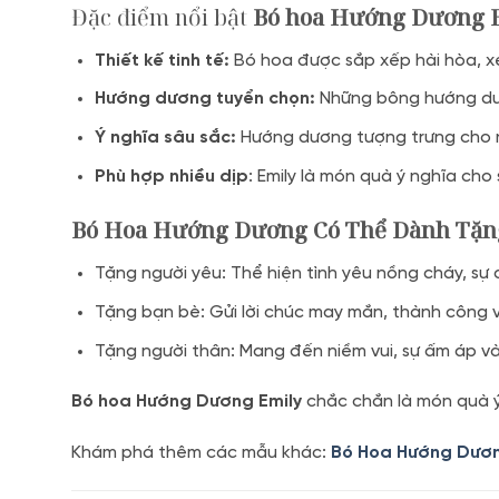
Đặc điểm nổi bật
Bó hoa Hướng Dương 
Thiết kế tinh tế:
Bó hoa được sắp xếp hài hòa, xen
Hướng dương tuyển chọn:
Những bông hướng dươn
Ý nghĩa sâu sắc:
Hướng dương tượng trưng cho niề
Phù hợp nhiều dịp
: Emily là món quà ý nghĩa cho
Bó Hoa Hướng Dương Có Thể Dành Tặng
Tặng người yêu: Thể hiện tình yêu nồng cháy, sự c
Tặng bạn bè: Gửi lời chúc may mắn, thành công v
Tặng người thân: Mang đến niềm vui, sự ấm áp và 
Bó hoa Hướng Dương
Emily
chắc chắn là món quà ý 
Khám phá thêm các mẫu khác:
Bó Hoa Hướng Dươn