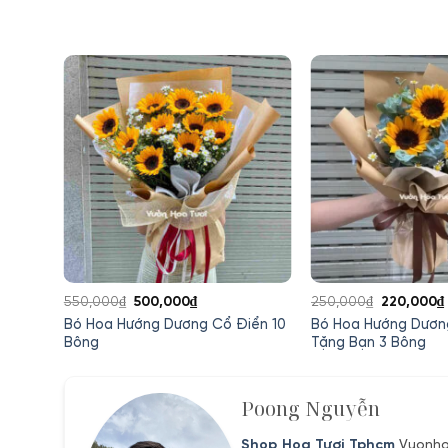
Giá
Giá
Giá
550,000
₫
500,000
₫
250,000
₫
220,000
₫
gốc
hiện
gốc
Bó Hoa Hướng Dương Cổ Điển 10
Bó Hoa Hướng Dương
Trắng
là:
tại
là:
Bông
Tặng Bạn 3 Bông
550,000₫.
là:
250,000₫.
500,000₫.
Poong Nguyễn
Shop Hoa Tươi Tphcm
Vuonhoa