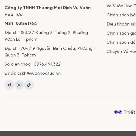
Về Vườn Hoa T
Công ty TNHH Thương Mại Dịch Vụ Vườn
Hoa Tươi
Chính sách b
MST: 031541764
Điều khoản sử
Địa chỉ: 183/37 Đường 3 Tháng 2, Phường
Chính sách gi
Vườn Lài. Tphcm
Chính sách đổi
Địa chỉ: 704/19 Nguyễn Đình Chiểu, Phường 1,
Chuyện Về Ho
Quận 3, Tphcm
Số điện thoại:
0976.491.322
Email:
cskh@vuonhoatuoi.vn
©©
Thiết