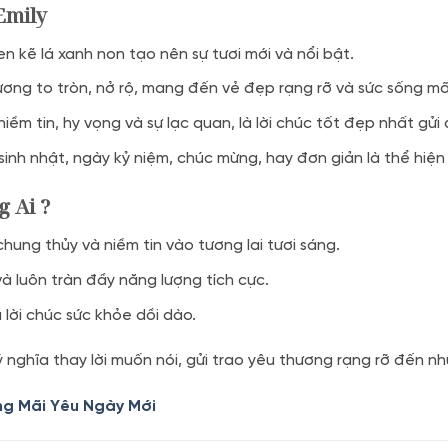
Emily
 kẽ lá xanh non tạo nên sự tươi mới và nổi bật.
g to tròn, nở rộ, mang đến vẻ đẹp rạng rỡ và sức sống mãn
m tin, hy vọng và sự lạc quan, là lời chúc tốt đẹp nhất gửi
 sinh nhật, ngày kỷ niệm, chúc mừng, hay đơn giản là thể hiệ
 Ai ?
hung thủy và niềm tin vào tương lai tươi sáng.
à luôn tràn đầy năng lượng tích cực.
lời chúc sức khỏe dồi dào.
nghĩa thay lời muốn nói, gửi trao yêu thương rạng rỡ đến nh
g Mãi Yêu Ngày Mới