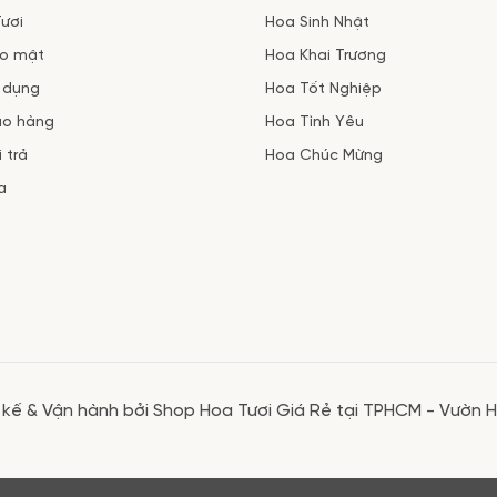
ươi
Hoa Sinh Nhật
ảo mật
Hoa Khai Trương
 dụng
Hoa Tốt Nghiệp
ao hàng
Hoa Tình Yêu
 trả
Hoa Chúc Mừng
a
 kế & Vận hành bởi Shop Hoa Tươi Giá Rẻ tại TPHCM - Vườn 