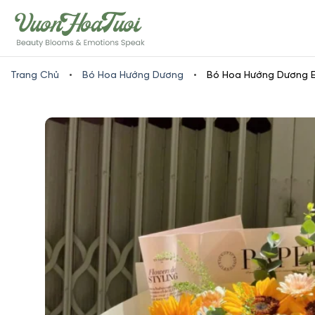
Skip
www.vuonhoatuoi.vn
to
content
Trang Chủ
•
Bó Hoa Hướng Dương
•
Bó Hoa Hướng Dương 