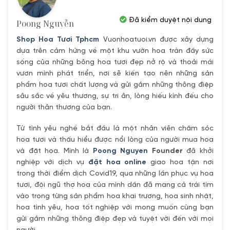
Đã kiểm duyệt nội dung
Poong Nguyễn
Shop Hoa Tươi Tphcm
Vuonhoatuoi.vn được xây dựng
dựa trên cảm hứng về một khu vườn hoa tràn đầy sức
sống của những bông hoa tươi đẹp nở rộ và thoải mái
vươn mình phát triển, nơi sẽ kiến tạo nên những sản
phẩm hoa tươi chất lượng và gửi gắm những thông điệp
sâu sắc về yêu thương, sự tri ân, lòng hiếu kính đếu cho
người thân thương của bạn.
Từ tình yêu nghề bắt đầu là một nhân viên chăm sóc
hoa tươi và thấu hiểu được nổi lòng của người mua hoa
và đặt hoa. Mình là
Poong Nguyen
Founder
đã khởi
nghiệp với dịch vụ
đặt hoa online
giao hoa tận nơi
trong thời điểm dịch Covid19, qua những lần phục vụ hoa
tươi, đội ngũ thợ hoa của mình dần đã mang cả trái tím
vào trong từng sản phẩm hoa khai trương, hoa sinh nhật,
hoa tình yêu, hoa tốt nghiệp với mong muốn cùng bạn
gửi gắm những thông điệp đẹp và tuyệt vời đến với mọi