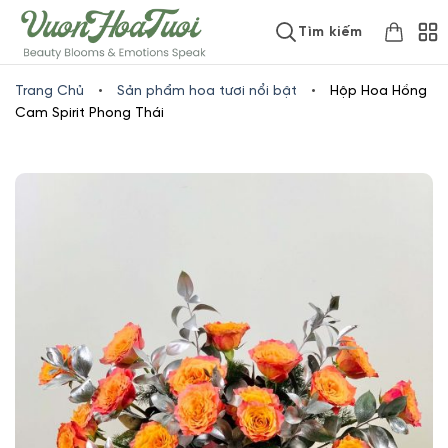
Skip
www.vuonhoatuoi.vn
Tìm kiếm
to
content
Trang Chủ
•
Sản phẩm hoa tươi nổi bật
•
Hộp Hoa Hồng
Cam Spirit Phong Thái