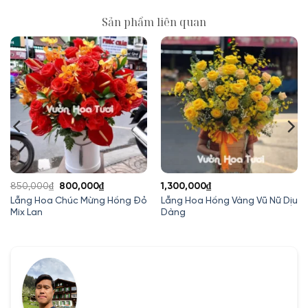
Sản phẩm liên quan
Giá
Giá
850,000
₫
800,000
₫
1,300,000
₫
gốc
hiện
Lẵng Hoa Chúc Mừng Hồng Đỏ
Lẵng Hoa Hồng Vàng Vũ Nữ Dịu
Mix Lan
Dàng
là:
tại
850,000₫.
là:
800,000₫.