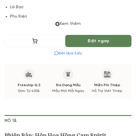
Lá Bạc
Phụ Kiện
Xem thêm
(*) Đơn hàng cần đặt trước 04 Tiếng để chuẩn bị Hoa Tươi
theo màu tốt nhất cho bạn, Hoa phụ có thể thay đổi theo
Thêm vào giỏ
Đặt ngay
Mùa vụ. Vườn Hoa Tươi đảm bảo phong cách cắm, tone màu
sắc. Nếu có thay đổi về Hoa phụ sẽ được thông báo đến Quý
Đặt Qua Zalo
khách hàng xác nhận trước khi cắm.
Freeship Q.3
Đa Dạng Mẫu
Miễn Phí Thiệp
Đơn Từ 400k
Mẫu Mới Mỗi Ngày
Hỗ Trợ Viết Thiệp
MÔ TẢ
Phiên Bản: Hộp Hoa Hồng Cam Spirit