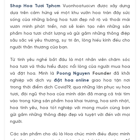
Shop Hoa Tươi Tphcm
Vuonhoatuoi.vn được xây dựng
dựa trên cảm hứng về một khu vườn hoa tràn đầy sức
sống của những bông hoa tươi đẹp nở rộ và thoải mái
vươn mình phát triển, nơi sẽ kiến tạo nên những sản
phẩm hoa tươi chất lượng và gửi gắm những thông điệp
sâu sắc về yêu thương, sự tri ân, lòng hiếu kính đếu cho
người thân thương của bạn.
Từ tình yêu nghề bắt đầu là một nhân viên chăm sóc
hoa tươi và thấu hiểu được nổi lòng của người mua hoa
và đặt hoa. Mình là
Poong Nguyen
Founder
đã khởi
nghiệp với dịch vụ
đặt hoa online
giao hoa tận nơi
trong thời điểm dịch Covid19, qua những lần phục vụ hoa
tươi, đội ngũ thợ hoa của mình dần đã mang cả trái tím
vào trong từng sản phẩm hoa khai trương, hoa sinh nhật,
hoa tình yêu, hoa tốt nghiệp với mong muốn cùng bạn
gửi gắm những thông điệp đẹp và tuyệt vời đến với mọi
người.
Các sản phẩm cho dù là Hoa chúc mình điều được mình