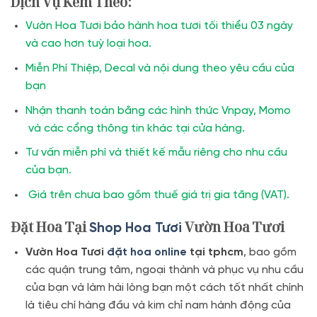
Dịch Vụ Kèm Theo:
Vườn Hoa Tươi bảo hành hoa tươi tối thiểu 03 ngày
và cao hơn tuỳ loại hoa.
Miễn Phí Thiệp, Decal và nội dung theo yêu cầu của
bạn
Nhận thanh toán bằng các hình thức Vnpay, Momo
và các cổng thông tin khác tại cửa hàng.
Tư vấn miễn phí và thiết kế mẫu riêng cho nhu cầu
của bạn.
Giá trên chưa bao gồm thuế giá trị gia tăng (VAT).
Đặt Hoa Tại
Vườn Hoa Tươi
Shop Hoa Tươi
Vườn Hoa Tươi
đặt hoa online
tại tphcm
, bao gồm
các quận trung tâm, ngoại thành và phục vụ nhu cầu
của bạn và làm hài lòng bạn một cách tốt nhất chính
là tiêu chí hàng đầu và kim chỉ nam hành động của