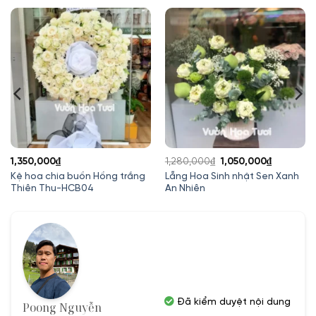
Giá
Giá
1,350,000
₫
1,280,000
₫
1,050,000
₫
gốc
hiện
Kệ hoa chia buồn Hồng trắng
Lẵng Hoa Sinh nhật Sen Xanh
Thiên Thu-HCB04
An Nhiên
là:
tại
1,280,000₫.
là:
1,050,000
Đã kiểm duyệt nội dung
Poong Nguyễn