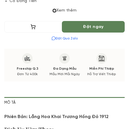
Cỏ Đồng Tiền
Lá và phụ kiện
Xem thêm
(*) Shop hoa tươi với dịch vụ đặt hoa online Vườn Hoa Tươi
Thêm vào giỏ
Đặt ngay
đảm bảo phong cách cắm, tone màu sắc. Nếu có thay đổi về
Hoa phụ và thời gian giao sẽ được thông báo đến Quý khách
Đặt Qua Zalo
hàng xác nhận trước khi cắm hay bó.
Freeship Q.3
Đa Dạng Mẫu
Miễn Phí Thiệp
Đơn Từ 400k
Mẫu Mới Mỗi Ngày
Hỗ Trợ Viết Thiệp
MÔ TẢ
Phiên Bản: Lẵng Hoa Khai Trương Hồng Đỏ 1912