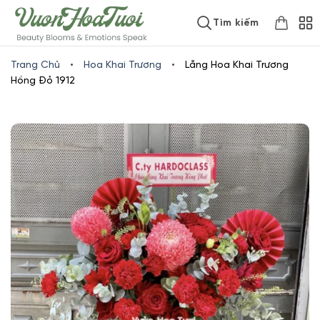
Skip
www.vuonhoatuoi.vn
Tìm kiếm
to
content
Trang Chủ
•
Hoa Khai Trương
•
Lẵng Hoa Khai Trương
Hồng Đỏ 1912