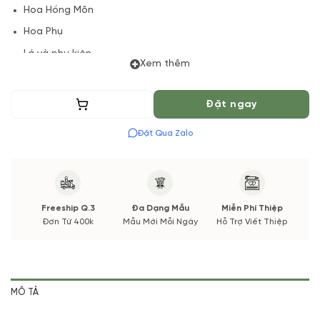
Hoa Hồng Môn
Hoa Phụ
Lá và phụ kiện
Xem thêm
(*) Vườn Hoa Tươi đảm bảo phong cách cắm, tone màu sắc.
Nếu có thay đổi về Hoa phụ và thời gian giao sẽ được thông
Thêm vào giỏ
Đặt ngay
báo đến Quý khách hàng xác nhận trước khi cắm hay bó.
Đặt Qua Zalo
Freeship Q.3
Đa Dạng Mẫu
Miễn Phí Thiệp
Đơn Từ 400k
Mẫu Mới Mỗi Ngày
Hỗ Trợ Viết Thiệp
MÔ TẢ