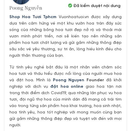
Đã kiểm duyệt nội dung
Poong Nguyễn
Shop Hoa Tươi Tphcm
Vuonhoatuoi.vn được xây dựng
dựa trên cảm hứng về một khu vườn hoa tràn đầy sức
sống của những bông hoa tươi đẹp nở rộ và thoải mái
vươn mình phát triển, nơi sẽ kiến tạo nên những sản
phẩm hoa tươi chất lượng và gửi gắm những thông điệp
sâu sắc về yêu thương, sự tri ân, lòng hiếu kính đếu cho
người thân thương của bạn.
Từ tình yêu nghề bắt đầu là một nhân viên chăm sóc
hoa tươi và thấu hiểu được nổi lòng của người mua hoa
và đặt hoa. Mình là
Poong Nguyen
Founder
đã khởi
nghiệp với dịch vụ
đặt hoa online
giao hoa tận nơi
trong thời điểm dịch Covid19, qua những lần phục vụ hoa
tươi, đội ngũ thợ hoa của mình dần đã mang cả trái tím
vào trong từng sản phẩm hoa khai trương, hoa sinh nhật,
hoa tình yêu, hoa tốt nghiệp với mong muốn cùng bạn
gửi gắm những thông điệp đẹp và tuyệt vời đến với mọi
người.