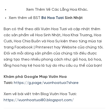
Xem Thêm Về Các Lẵng Hoa Khác.
Xem thêm về BST
Bó Hoa Tươi
Sinh Nhật
Bạn có thể theo dõi Vườn Hoa Tươi và cập nhật thêm
các sản phẩm về Hoa Sinh Nhật, Hoa Khai Trương, Hoa
Cưới, Hoa Chia Buồn và Hoa Sự kiện theo từng mùa tại
trang Facebook | Printerest hay Website của chúng tôi.
Đối với mỗi dòng sản phẩm của chúng tôi đều được
sáng tạo theo nhiều phong cách như: giỏ hoa, bó hoa,
lẵng hoa hay kệ hoa là tuỳ do nhu cầu cụ thể của bạn!
Khám phá Google Map Vườn Hoa
Tươi:
https://g.page/vuonhoatuoi?share
Xem về bài viết trên Blog Vườn Hoa Tươi:
https://vuonhoatuoi80.blogspot.com/