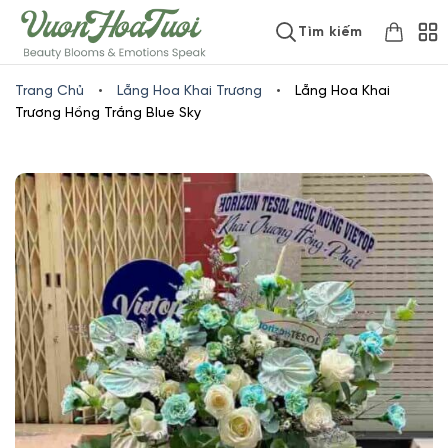
Skip
www.vuonhoatuoi.vn
Tìm kiếm
to
content
Trang Chủ
•
Lẵng Hoa Khai Trương
•
Lẵng Hoa Khai
Trương Hồng Trắng Blue Sky