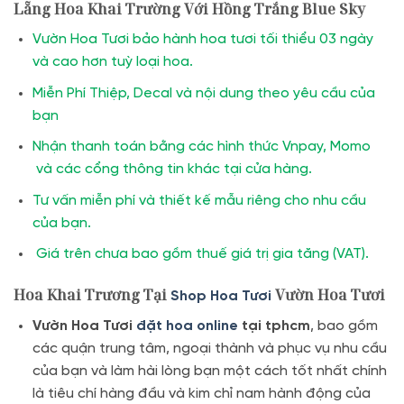
Lẵng Hoa Khai Trường Với Hồng Trắng Blue Sky
Vườn Hoa Tươi bảo hành hoa tươi tối thiểu 03 ngày
và cao hơn tuỳ loại hoa.
Miễn Phí Thiệp, Decal và nội dung theo yêu cầu của
bạn
Nhận thanh toán bằng các hình thức Vnpay, Momo
và các cổng thông tin khác tại cửa hàng.
Tư vấn miễn phí và thiết kế mẫu riêng cho nhu cầu
của bạn.
Giá trên chưa bao gồm thuế giá trị gia tăng (VAT).
Hoa Khai Trương Tại
Vườn Hoa Tươi
Shop Hoa Tươi
Vườn Hoa Tươi
đặt hoa online
tại tphcm
, bao gồm
các quận trung tâm, ngoại thành và phục vụ nhu cầu
của bạn và làm hài lòng bạn một cách tốt nhất chính
là tiêu chí hàng đầu và kim chỉ nam hành động của