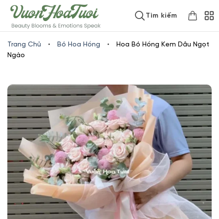
Skip
www.vuonhoatuoi.vn
Tìm kiếm
to
content
Trang Chủ
•
Bó Hoa Hồng
•
Hoa Bó Hồng Kem Dâu Ngọt
Ngào