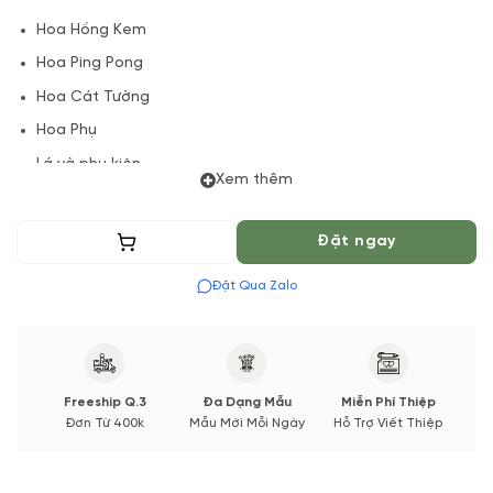
Hoa Hồng Kem
Hoa Ping Pong
Hoa Cát Tường
Hoa Phụ
Lá và phụ kiện
Xem thêm
(*) Shop hoa tươi với dịch vụ đặt hoa online Vườn Hoa Tươi
đảm bảo phong cách cắm, tone màu sắc. Nếu có thay đổi về
Thêm vào giỏ
Đặt ngay
Hoa phụ và thời gian giao sẽ được thông báo đến Quý khách
hàng xác nhận trước khi cắm hay bó.
Đặt Qua Zalo
Freeship Q.3
Đa Dạng Mẫu
Miễn Phí Thiệp
Đơn Từ 400k
Mẫu Mới Mỗi Ngày
Hỗ Trợ Viết Thiệp