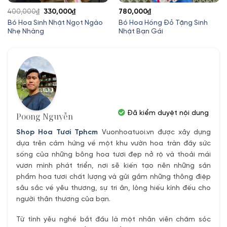
Giá
Giá
400,000
₫
330,000
₫
780,000
₫
gốc
hiện
Bó Hoa Sinh Nhật Ngọt Ngào
Bó Hoa Hồng Đỏ Tặng Sinh
Nhẹ Nhàng
Nhật Bạn Gái
là:
tại
400,000₫.
là:
330,000₫.
Đã kiểm duyệt nội dung
Poong Nguyễn
Shop Hoa Tươi Tphcm
Vuonhoatuoi.vn được xây dựng
dựa trên cảm hứng về một khu vườn hoa tràn đầy sức
sống của những bông hoa tươi đẹp nở rộ và thoải mái
vươn mình phát triển, nơi sẽ kiến tạo nên những sản
phẩm hoa tươi chất lượng và gửi gắm những thông điệp
sâu sắc về yêu thương, sự tri ân, lòng hiếu kính đếu cho
người thân thương của bạn.
Từ tình yêu nghề bắt đầu là một nhân viên chăm sóc