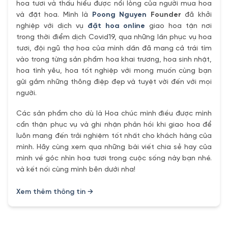
hoa tươi và thấu hiểu được nổi lòng của người mua hoa
và đặt hoa. Mình là
Poong Nguyen
Founder
đã khởi
nghiệp với dịch vụ
đặt hoa online
giao hoa tận nơi
trong thời điểm dịch Covid19, qua những lần phục vụ hoa
tươi, đội ngũ thợ hoa của mình dần đã mang cả trái tím
vào trong từng sản phẩm hoa khai trương, hoa sinh nhật,
hoa tình yêu, hoa tốt nghiệp với mong muốn cùng bạn
gửi gắm những thông điệp đẹp và tuyệt vời đến với mọi
người.
Các sản phẩm cho dù là Hoa chúc mình điều được mình
cẩn thận phục vụ và ghi nhận phản hồi khi giao hoa để
luôn mang đến trải nghiệm tốt nhất cho khách hàng của
mình. Hãy cùng xem qua những bài viết chia sẻ hay của
mình về góc nhìn hoa tươi trong cuộc sống này bạn nhé.
và kết nối cùng mình bên dưới nha!
Xem thêm thông tin →