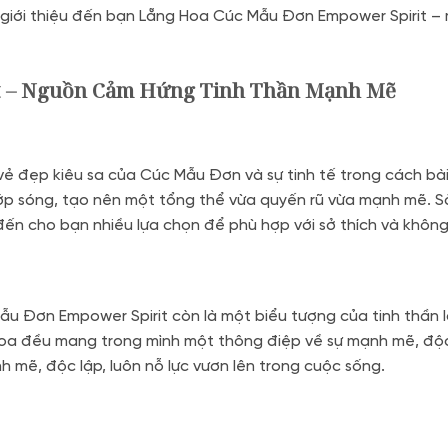
g giới thiệu đến bạn Lẵng Hoa Cúc Mẫu Đơn Empower Spirit –
t – Nguồn Cảm Hứng Tinh Thần Mạnh Mẽ
 vẻ đẹp kiêu sa của Cúc Mẫu Đơn và sự tinh tế trong cách bà
p sóng, tạo nên một tổng thể vừa quyến rũ vừa mạnh mẽ. Sắc
ến cho bạn nhiều lựa chọn để phù hợp với sở thích và không
ẫu Đơn Empower Spirit còn là một biểu tượng của tinh thần l
oa đều mang trong mình một thông điệp về sự mạnh mẽ, độc 
 mẽ, độc lập, luôn nỗ lực vươn lên trong cuộc sống.