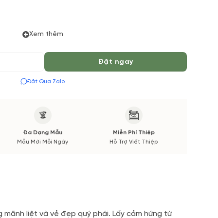
ong cách cắm, tone màu sắc. Nếu có thay đổi về Hoa
Xem thêm
 thông báo đến Quý khách hàng xác nhận trước khi cắm
Đặt ngay
Đặt Qua Zalo
Đa Dạng Mẫu
Miễn Phí Thiệp
Mẫu Mới Mỗi Ngày
Hỗ Trợ Viết Thiệp
 mãnh liệt và vẻ đẹp quý phái. Lấy cảm hứng từ