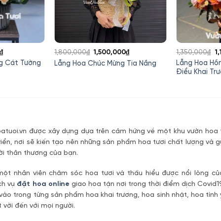
Giá
Giá
Giá
G
₫
1,800,000
₫
1,500,000
₫
1,350,000
₫
1
hiện
gốc
hiện
g
g Cát Tường
Lẵng Hoa Hồ
Lẵng Hoa Chúc Mừng Tia Nắng
tại
là:
tại
là
Điểu Khai Tr
0₫.
là:
1,800,000₫.
là:
1
950,000₫.
1,500,000₫.
tuoi.vn được xây dựng dựa trên cảm hứng về một khu vườn hoa t
riển, nơi sẽ kiến tạo nên những sản phẩm hoa tươi chất lượng và g
ời thân thương của bạn.
một nhân viên chăm sóc hoa tươi và thấu hiểu được nổi lòng c
ch vụ
đặt hoa online
giao hoa tận nơi trong thời điểm dịch Covid1
vào trong từng sản phẩm hoa khai trương, hoa sinh nhật, hoa tìn
 vời đến với mọi người.