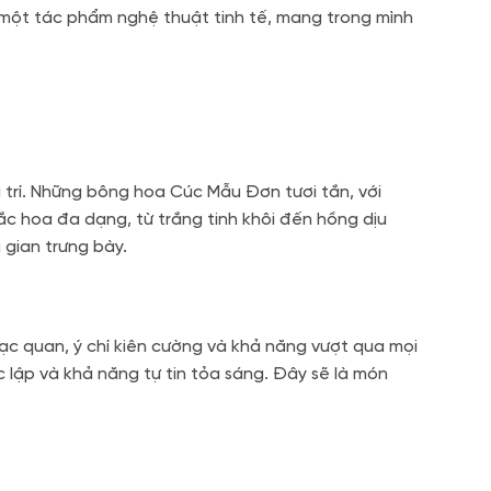
 một tác phẩm nghệ thuật tinh tế, mang trong mình
i trí. Những bông hoa Cúc Mẫu Đơn tươi tắn, với
 hoa đa dạng, từ trắng tinh khôi đến hồng dịu
 gian trưng bày.
ạc quan, ý chí kiên cường và khả năng vượt qua mọi
lập và khả năng tự tin tỏa sáng. Đây sẽ là món