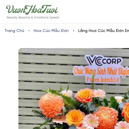
Skip
www.vuonhoatuoi.vn
to
content
Trang Chủ
•
Hoa Cúc Mẫu Đơn
•
Lẵng Hoa Cúc Mẫu Đơn Em