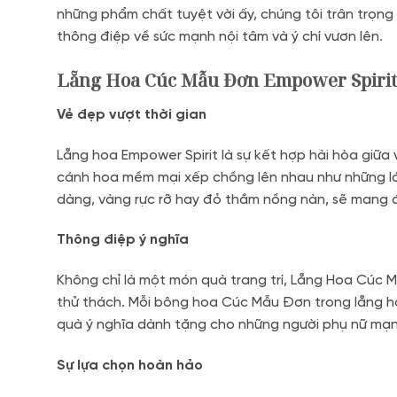
những phẩm chất tuyệt vời ấy, chúng tôi trân trọn
thông điệp về sức mạnh nội tâm và ý chí vươn lên.
Lẵng Hoa Cúc Mẫu Đơn Empower Spiri
Vẻ đẹp vượt thời gian
Lẵng hoa Empower Spirit là sự kết hợp hài hòa giữa
cánh hoa mềm mại xếp chồng lên nhau như những lớ
dàng, vàng rực rỡ hay đỏ thắm nồng nàn, sẽ mang đ
Thông điệp ý nghĩa
Không chỉ là một món quà trang trí, Lẵng Hoa Cúc M
thử thách. Mỗi bông hoa Cúc Mẫu Đơn trong lẵng h
quà ý nghĩa dành tặng cho những người phụ nữ mạnh
Sự lựa chọn hoàn hảo