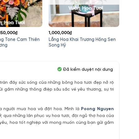
iá
Giá
,150,000
₫
1,000,000
₫
1,200,
ốc
hiện
ng Tone Cam Thiên
Lẵng Hoa Khai Trương Hồng Sen
Lẵng 
:
tại
ương
Song Hỷ
Pong 
Khai T
,350,000₫.
là:
1,150,000₫.
Đã kiểm duyệt nội dung
ràn đầy sức sống của những bông hoa tươi đẹp nở rộ
ửi gắm những thông điệp sâu sắc về yêu thương, sự tri
ủa người mua hoa và đặt hoa. Mình là
Poong Nguyen
9, qua những lần phục vụ hoa tươi, đội ngũ thợ hoa của
h yêu, hoa tốt nghiệp với mong muốn cùng bạn gửi gắm