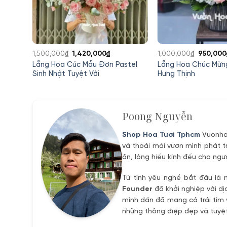
Giá
Giá
Giá
1,500,000
₫
1,420,000
₫
1,000,000
₫
950,000
gốc
hiện
gốc
g Đỏ
Lẵng Hoa Cúc Mẫu Đơn Pastel
Lẵng Hoa Chúc Mừn
là:
tại
là:
Sinh Nhật Tuyệt Vời
Hưng Thịnh
1,500,000₫.
là:
1,000,00
00₫.
1,420,000₫.
Poong Nguyễn
Shop Hoa Tươi Tphcm
Vuonhoa
và thoải mái vươn mình phát t
ân, lòng hiếu kính đếu cho ngư
Từ tình yêu nghề bắt đầu là 
Founder
đã khởi nghiệp với dị
mình dần đã mang cả trái tím 
những thông điệp đẹp và tuyệt