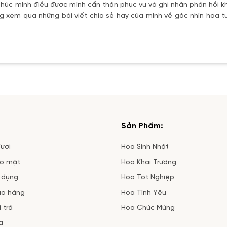
úc mình điều được mình cẩn thận phục vụ và ghi nhận phản hồi kh
 xem qua những bài viết chia sẻ hay của mình về góc nhìn hoa tư
Sản Phẩm:
ươi
Hoa Sinh Nhật
ảo mật
Hoa Khai Trương
 dụng
Hoa Tốt Nghiệp
ao hàng
Hoa Tình Yêu
 trả
Hoa Chúc Mừng
a