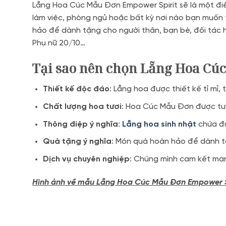
Lẵng Hoa Cúc Mẫu Đơn Empower Spirit sẽ là một đi
làm việc, phòng ngủ hoặc bất kỳ nơi nào bạn muốn
hảo để dành tặng cho người thân, bạn bè, đối tác h
Phụ nữ 20/10…
Tại sao nên chọn Lẵng Hoa Cú
Thiết kế độc đáo
: Lẵng hoa được thiết kế tỉ mỉ
Chất lượng hoa tươi
: Hoa Cúc Mẫu Đơn được tuy
Thông điệp ý nghĩa
:
Lẵng hoa sinh nhật
chứa đự
Quà tặng ý nghĩa
: Món quà hoàn hảo để dành t
Dịch vụ chuyên nghiệp
: Chúng mình cam kết man
Hình ảnh về mẫu Lẵng Hoa Cúc Mẫu Đơn Empower S