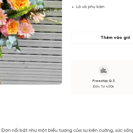
Lá và phụ kiện
(*) Vườn Hoa Tươi đảm bảo ph
phụ và thời gian giao sẽ được
hay bó.
Thêm vào giỏ
Freeship Q.3
Đơn Từ 400k
 Đơn nổi bật như một biểu tượng của sự kiên cường, sức sống