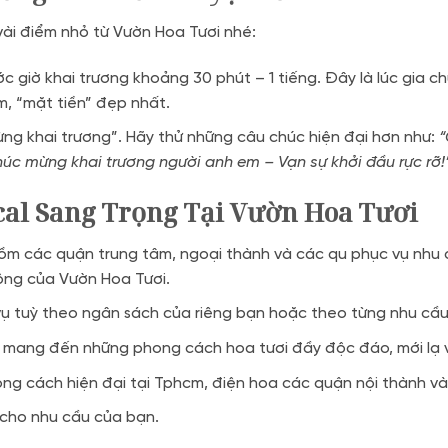
vài điểm nhỏ từ Vườn Hoa Tươi nhé:
c giờ khai trương khoảng 30 phút – 1 tiếng. Đây là lúc gia 
m, “mặt tiền” đẹp nhất.
ng khai trương”. Hãy thử những câu chúc hiện đại hơn như:
“
úc mừng khai trương người anh em – Vạn sự khởi đầu rực rỡ!
cal Sang Trọng
Tại Vườn Hoa Tươi
ồm các quận trung tâm, ngoại thành và các qu phục vụ nhu 
động của Vườn Hoa Tươi.
 vụ tuỳ theo ngân sách của riêng bạn hoặc theo từng nhu cầ
 mang đến những phong cách hoa tươi đầy độc đáo, mới lạ và
ng cách hiện đại tại Tphcm, điện hoa các quận nội thành và
 cho nhu cầu của bạn.