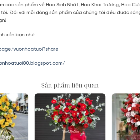
m các sản phẩm về Hoa Sinh Nhật, Hoa Khai Trương, Hoa Cướ
 tôi. Đối với mỗi dòng sản phẩm của chúng tôi đều được sán
ạn!
nh xắn bạn nhé
.page/vuonhoatuoi?share
uonhoatuoi80.blogspot.com/
Sản phẩm liên quan