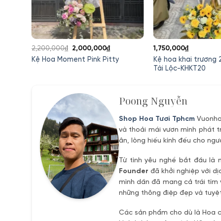
Giá
Giá
2,200,000
₫
2,000,000
₫
1,750,000
₫
gốc
hiện
Kệ hoa khai trương 
ợng
Kệ Hoa Moment Pink Pitty
là:
tại
Tài Lộc-KHKT20
2,200,000₫.
là:
0,000₫.
2,000,000₫.
Poong Nguyễn
Shop Hoa Tươi Tphcm
Vuonhoa
và thoải mái vươn mình phát t
ân, lòng hiếu kính đếu cho ngư
Từ tình yêu nghề bắt đầu là 
Founder
đã khởi nghiệp với dị
mình dần đã mang cả trái tím 
những thông điệp đẹp và tuyệt
Các sản phẩm cho dù là Hoa ch