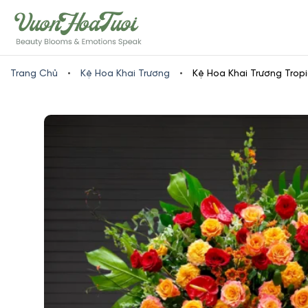
Skip
www.vuonhoatuoi.vn
to
content
Trang Chủ
•
Kệ Hoa Khai Trương
•
Kệ Hoa Khai Trương Trop