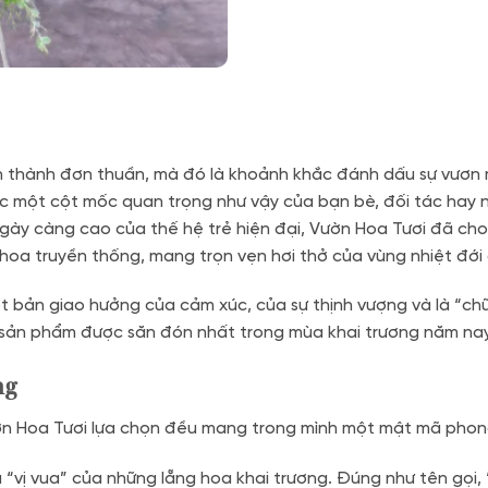
nh thành đơn thuần, mà đó là khoảnh khắc đánh dấu sự vươn m
c một cột mốc quan trọng như vậy của bạn bè, đối tác hay 
gày càng cao của thế hệ trẻ hiện đại, Vườn Hoa Tươi đã ch
oa truyền thống, mang trọn vẹn hơi thở của vùng nhiệt đới đ
t bản giao hưởng của cảm xúc, của sự thịnh vượng và là “ch
ng sản phẩm được săn đón nhất trong mùa khai trương năm na
ng
Vườn Hoa Tươi lựa chọn đều mang trong mình một mật mã phon
 “vị vua” của những lẵng hoa khai trương. Đúng như tên gọi