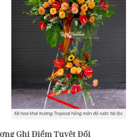
Kệ hoa khai trương Tropical hồng môn đỏ rước tài lộc
ơng Ghi Điểm Tuyệt Đối