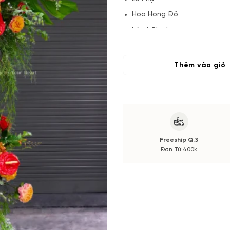
Hoa Hồng Đỏ
Lá và Phụ kiện
(*) Đơn hàng cần đặt trước 04
Hoa phụ có thể thay đổi theo
Thêm vào giỏ
màu sắc. Nếu có thay đổi về 
trước khi cắm.
Freeship Q.3
Đơn Từ 400k