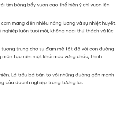
ái tim bóng bẩy vươn cao thể hiện ý chí vươn lên
cam mang đến nhiều năng lượng và sự nhiệt huyết
.
 nghiệp luôn tươi mới, không ngại thử thách và lúc
đỏ tượng trưng cho sự đam mê tột độ với con đường
g môn tạo nên một khối màu vững chắc, thịnh
nhiên. Lá trầu bà bản to với những đường gân mạnh
ng của doanh nghiệp trong tương lai.