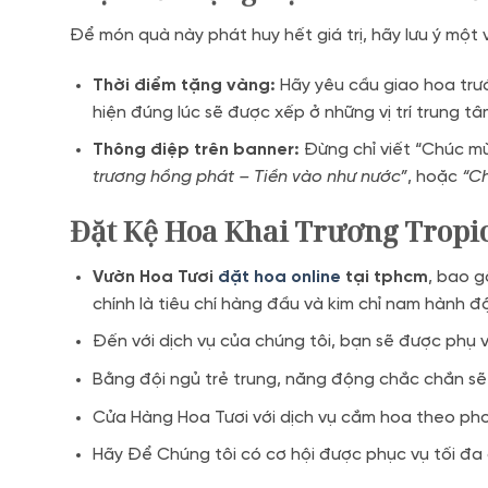
Để món quà này phát huy hết giá trị, hãy lưu ý một 
Thời điểm tặng vàng:
Hãy yêu cầu giao hoa trướ
hiện đúng lúc sẽ được xếp ở những vị trí trung tâ
Thông điệp trên banner:
Đừng chỉ viết “Chúc mừ
trương hồng phát – Tiền vào như nước”
, hoặc
“Ch
Đặt
Kệ Hoa Khai Trương Tropi
Vườn Hoa Tươi
đặt hoa online
tại tphcm
, bao g
chính là tiêu chí hàng đầu và kim chỉ nam hành 
Đến với dịch vụ của chúng tôi, bạn sẽ được phụ
Bằng đội ngủ trẻ trung, năng động chắc chắn sẽ
Cửa Hàng Hoa Tươi với dịch vụ cắm hoa theo pho
Hãy Để Chúng tôi có cơ hội được phục vụ tối đa