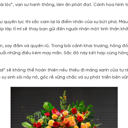
i lộc”, vạn sự hanh thông, làm ăn phát đạt. Cánh hoa hình tr
ự quyền lực thì sắc cam lại là điểm nhấn của sự bứt phá.
Màu 
p lớp tỉ mỉ sẽ thay bạn gửi đến người nhận một tinh thần khởi
n, say đắm và quyến rũ
. Trong bối cảnh khai trương, hồng 
 đuổi những điều kém may mắn. Sắc đỏ này kết hợp cùng hồn
al” sẽ không thể hoàn thiện nếu thiếu đi mảng xanh của tự 
ự sinh sôi nảy nở, gốc rễ vững chắc và sự phát triển bền vữ