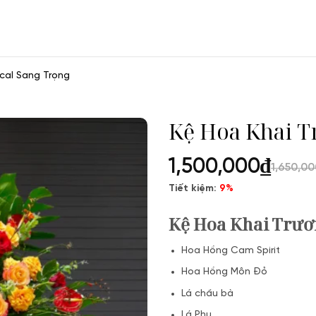
ical Sang Trọng
Kệ Hoa Khai T
1,500,000
₫
1,650,00
Tiết kiệm:
9%
Kệ Hoa Khai Trươ
Hoa Hồng Cam Spirit
Hoa Hồng Môn Đỏ
Lá chầu bà
Lá Phụ