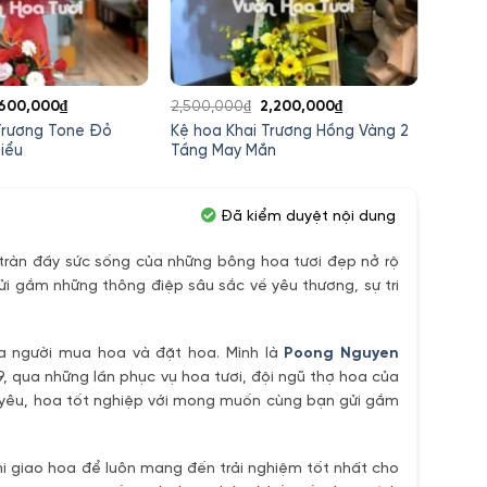
iá
Giá
Giá
Giá
,600,000
₫
2,500,000
₫
2,200,000
₫
2,800
ốc
hiện
gốc
hiện
Trương Tone Đỏ
Kệ hoa Khai Trương Hồng Vàng 2
Kệ Hoa
:
tại
là:
tại
iểu
Tầng May Mắn
Thịnh
,700,000₫.
là:
2,500,000₫.
là:
1,600,000₫.
2,200,000₫.
Đã kiểm duyệt nội dung
ràn đầy sức sống của những bông hoa tươi đẹp nở rộ
ửi gắm những thông điệp sâu sắc về yêu thương, sự tri
ủa người mua hoa và đặt hoa. Mình là
Poong Nguyen
9, qua những lần phục vụ hoa tươi, đội ngũ thợ hoa của
h yêu, hoa tốt nghiệp với mong muốn cùng bạn gửi gắm
i giao hoa để luôn mang đến trải nghiệm tốt nhất cho