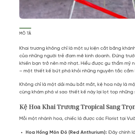
MÔ TẢ
Khai trương không chỉ là một sự kiện cắt băng khá
của những người trẻ đam mê kinh doanh. Đứng trướ
khiến bạn trở nên mờ nhạt. Hiểu được gu thẩm mỹ n
– một thiết kế bứt phá khỏi những nguyên tắc cắm h
Không chỉ là một dải màu bắt mắt, kệ hoa này là mộ
cùng khám phá vì sao thiết kế này lại lọt top nhữ
Kệ Hoa Khai Trương Tropical Sang Trọ
Mỗi một nhành hoa, chiếc lá được các Florist tại 
Hoa Hồng Môn Đỏ (Red Anthurium):
Đây chính là