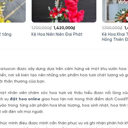
Giá
Giá
G
1,700,000
₫
1,420,000
₫
1,700,000
₫
1
gốc
hiện
g
2 tầng
Kệ Hoa Khai 
Kệ Hoa Niên Niên Đại Phát
là:
tại
là
Hồng Thiên Đ
1,700,000₫.
là:
1
1,420,000₫.
tuoi.vn được xây dựng dựa trên cảm hứng về một khu vườn hoa t
riển, nơi sẽ kiến tạo nên những sản phẩm hoa tươi chất lượng và g
ời thân thương của bạn.
một nhân viên chăm sóc hoa tươi và thấu hiểu được nổi lòng c
ch vụ
đặt hoa online
giao hoa tận nơi trong thời điểm dịch Covid1
vào trong từng sản phẩm hoa khai trương, hoa sinh nhật, hoa tìn
 vời đến với mọi người.
úc mình điều được mình cẩn thận phục vụ và ghi nhận phản hồi kh