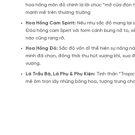
hoa hồng môn đỏ chính là lời chúc “mở cửa đón tà
mạnh mẽ trên thương trường
Hoa Hồng Cam Spirit:
Nếu như sắc đỏ mang lại s
Đóa hồng cam Spirit với form cánh bung nở to, xế
nào cũng rạng rỡ.
Hoa Hồng Đỏ:
Sắc đỏ vốn dĩ thể hiện sự nồng nà
mình đã chọn, đồng thời thu hút vượng khí, xua
vượng.
Lá Trầu Bà, Lá Phụ & Phụ Kiện:
Tinh thần “Tropic
mẽ ôm trọn lấy những bông hoa, tượng trưng cho s