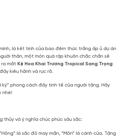
ình, là kết tinh của bao đêm thức trắng ấp ủ dự án
người thân, một món quà rập khuôn chắc chắn sẽ
o ra mắt
Kệ Hoa Khai Trương Tropical Sang Trọng
ầy kiêu hãnh và rực rỡ.
ữ ký” phong cách đầy tinh tế của người tặng. Hãy
y nhé!
g thủy và ý nghĩa chúc phúc sâu sắc:
, “Hồng” là sắc đỏ may mắn, “Môn” là cánh cửa. Tặng