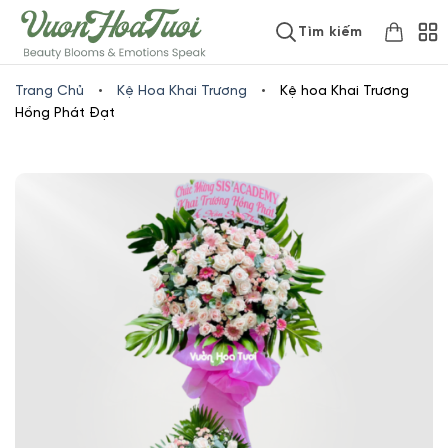
Skip
www.vuonhoatuoi.vn
Tìm kiếm
to
content
Trang Chủ
•
Kệ Hoa Khai Trương
•
Kệ hoa Khai Trương
Hồng Phát Đạt