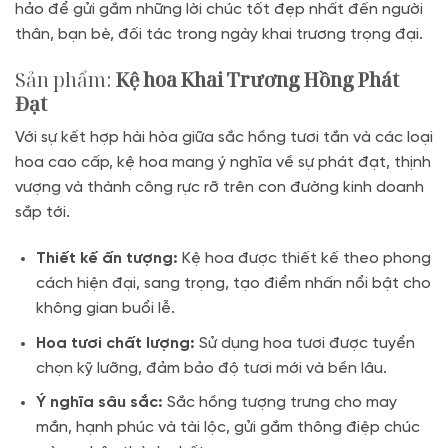
hảo để gửi gắm những lời chúc tốt đẹp nhất đến người
thân, bạn bè, đối tác trong ngày khai trương trọng đại.
Sản phẩm:
Kệ hoa Khai Trương Hồng Phát
Đạt
Với sự kết hợp hài hòa giữa sắc hồng tươi tắn và các loại
hoa cao cấp, kệ hoa mang ý nghĩa về sự phát đạt, thịnh
vượng và thành công rực rỡ trên con đường kinh doanh
sắp tới.
Thiết kế ấn tượng:
Kệ hoa được thiết kế theo phong
cách hiện đại, sang trọng, tạo điểm nhấn nổi bật cho
không gian buổi lễ.
Hoa tươi chất lượng:
Sử dụng hoa tươi được tuyển
chọn kỹ lưỡng, đảm bảo độ tươi mới và bền lâu.
Ý nghĩa sâu sắc:
Sắc hồng tượng trưng cho may
mắn, hạnh phúc và tài lộc, gửi gắm thông điệp chúc