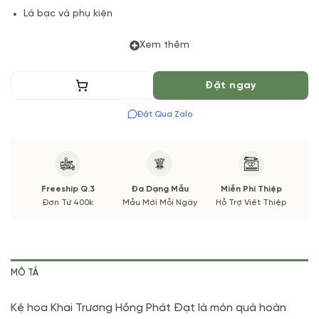
Lá bạc và phụ kiện
(*) Đơn hàng cần đặt trước tối thiểu 04 tiếng để được phục vụ
Xem thêm
tốt nhất. Màu hoa có thể thay đổi theo vụ mùa và thị trường.
Các thông tin thay đổi sẽ được cập nhật trước và xác nhận từ
Thêm vào giỏ
Đặt ngay
Quý khách hàng.
Đặt Qua Zalo
Freeship Q.3
Đa Dạng Mẫu
Miễn Phí Thiệp
Đơn Từ 400k
Mẫu Mới Mỗi Ngày
Hỗ Trợ Viết Thiệp
MÔ TẢ
Kệ hoa Khai Trương Hồng Phát Đạt là món quà hoàn