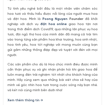
Từ tình yêu nghề bắt đầu là một nhân viên chăm sóc
hoa tươi và thấu hiểu được nổi lòng của người mua hoa
và đặt hoa. Mình là
Poong Nguyen
Founder
đã khởi
nghiệp với dịch vụ
đặt hoa online
giao hoa tận nơi
trong thời điểm dịch Covid19, qua những lần phục vụ hoa
tươi, đội ngũ thợ hoa của mình dần đã mang cả trái tím
vào trong từng sản phẩm hoa khai trương, hoa sinh nhật,
hoa tình yêu, hoa tốt nghiệp với mong muốn cùng bạn
gửi gắm những thông điệp đẹp và tuyệt vời đến với mọi
người.
Các sản phẩm cho dù là Hoa chúc mình điều được mình
cẩn thận phục vụ và ghi nhận phản hồi khi giao hoa để
luôn mang đến trải nghiệm tốt nhất cho khách hàng của
mình. Hãy cùng xem qua những bài viết chia sẻ hay của
mình về góc nhìn hoa tươi trong cuộc sống này bạn nhé.
và kết nối cùng mình bên dưới nha!
Xem thêm thông tin →