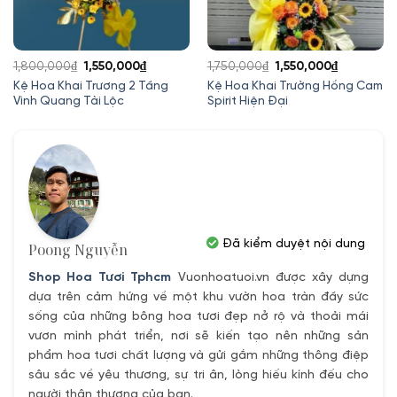
Giá
Giá
Giá
Giá
1,800,000
₫
1,550,000
₫
1,750,000
₫
1,550,000
₫
gốc
hiện
gốc
hiện
Kệ Hoa Khai Trương 2 Tầng
Kệ Hoa Khai Trường Hồng Cam
Vinh Quang Tài Lộc
Spirit Hiện Đại
là:
tại
là:
tại
1,800,000₫.
là:
1,750,000₫.
là:
1,550,000₫.
1,550,000
Đã kiểm duyệt nội dung
Poong Nguyễn
Shop Hoa Tươi Tphcm
Vuonhoatuoi.vn được xây dựng
dựa trên cảm hứng về một khu vườn hoa tràn đầy sức
sống của những bông hoa tươi đẹp nở rộ và thoải mái
vươn mình phát triển, nơi sẽ kiến tạo nên những sản
phẩm hoa tươi chất lượng và gửi gắm những thông điệp
sâu sắc về yêu thương, sự tri ân, lòng hiếu kính đếu cho
người thân thương của bạn.