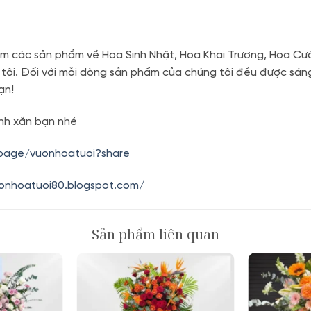
m các sản phẩm về Hoa Sinh Nhật, Hoa Khai Trương, Hoa Cướ
 tôi. Đối với mỗi dòng sản phẩm của chúng tôi đều được sán
ạn!
nh xắn bạn nhé
.page/vuonhoatuoi?share
uonhoatuoi80.blogspot.com/
Sản phẩm liên quan