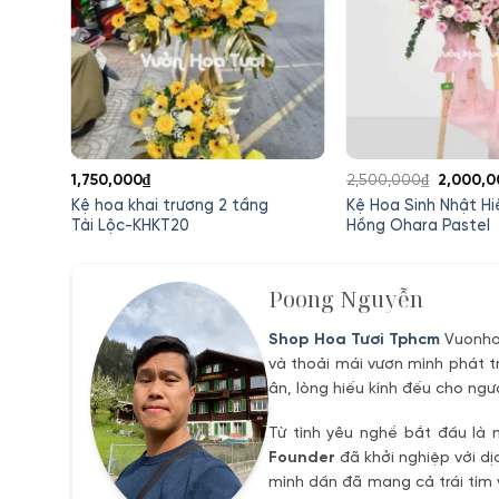
Giá
1,750,000
₫
2,500,000
₫
2,000,0
gốc
Kệ hoa khai trương 2 tầng
Kệ Hoa Sinh Nhật Hi
ợng
là:
Tài Lộc-KHKT20
Hồng Ohara Pastel
2,500,0
0,000₫.
Poong Nguyễn
Shop Hoa Tươi Tphcm
Vuonhoa
và thoải mái vươn mình phát t
ân, lòng hiếu kính đếu cho ngư
Từ tình yêu nghề bắt đầu là 
Founder
đã khởi nghiệp với dị
mình dần đã mang cả trái tím 