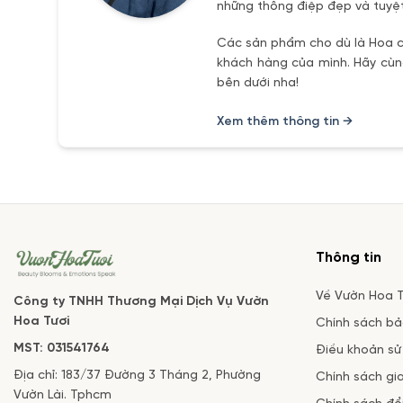
những thông điệp đẹp và tuyệt
Các sản phẩm cho dù là Hoa ch
khách hàng của mình. Hãy cùng
bên dưới nha!
Xem thêm thông tin →
Thông tin
Về Vườn Hoa T
Công ty TNHH Thương Mại Dịch Vụ Vườn
Hoa Tươi
Chính sách b
MST: 031541764
Điều khoản sử
Địa chỉ: 183/37 Đường 3 Tháng 2, Phường
Chính sách gi
Vườn Lài. Tphcm