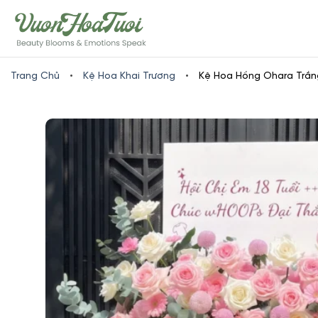
Skip
www.vuonhoatuoi.vn
to
content
Trang Chủ
•
Kệ Hoa Khai Trương
•
Kệ Hoa Hồng Ohara Trắn