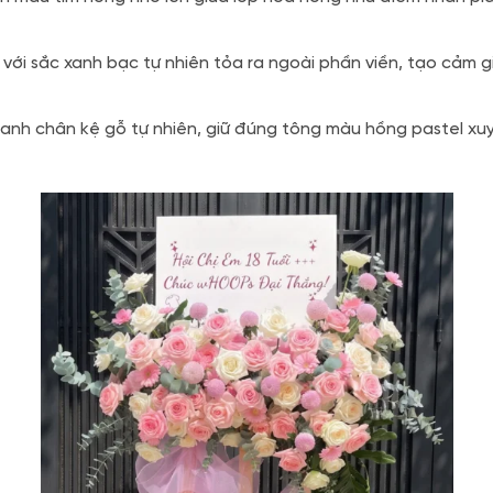
ới sắc xanh bạc tự nhiên tỏa ra ngoài phần viền, tạo cảm g
nh chân kệ gỗ tự nhiên, giữ đúng tông màu hồng pastel xuy