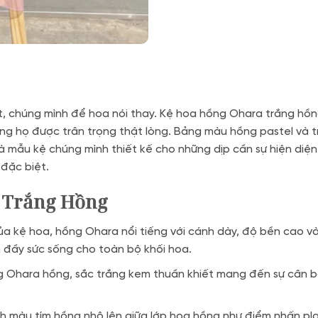
, chúng mình để hoa nói thay. Kệ hoa hồng Ohara trắng hồng
rằng họ được trân trọng thật lòng. Bảng màu hồng pastel và 
à mẫu kệ chúng mình thiết kế cho những dịp cần sự hiện diện đ
đặc biệt.
a Trắng Hồng
ủa kệ hoa, hồng Ohara nổi tiếng với cánh dày, độ bền cao 
n đầy sức sống cho toàn bộ khối hoa.
Ohara hồng, sắc trắng kem thuần khiết mang đến sự cân bằn
 màu tím hồng nhô lên giữa lớp hoa hồng như điểm nhấn pla