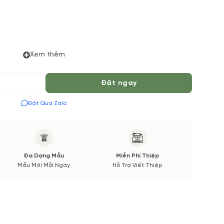
Xem thêm
 Tiếng để chuẩn bị Hoa Tươi theo màu tốt nhất cho bạn,
Đặt ngay
 Mùa vụ. Vườn Hoa Tươi đảm bảo phong cách cắm, tone
Hoa phụ sẽ được thông báo đến Quý khách hàng xác nhận
Đặt Qua Zalo
Đa Dạng Mẫu
Miễn Phí Thiệp
Mẫu Mới Mỗi Ngày
Hỗ Trợ Viết Thiệp