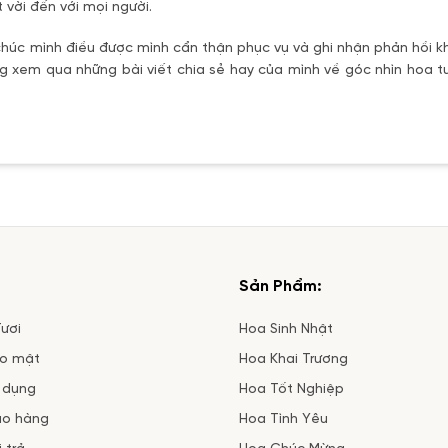
 vời đến với mọi người.
úc mình điều được mình cẩn thận phục vụ và ghi nhận phản hồi kh
 xem qua những bài viết chia sẻ hay của mình về góc nhìn hoa tư
Sản Phẩm:
ươi
Hoa Sinh Nhật
ảo mật
Hoa Khai Trương
 dụng
Hoa Tốt Nghiệp
ao hàng
Hoa Tình Yêu