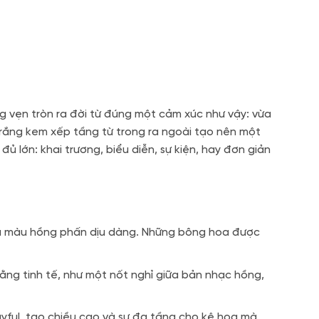
 vẹn tròn ra đời từ đúng một cảm xúc như vậy: vừa
trắng kem xếp tầng từ trong ra ngoài tạo nên một
ủ lớn: khai trương, biểu diễn, sự kiện, hay đơn giản
và màu hồng phấn dịu dàng. Những bông hoa được
g tinh tế, như một nốt nghỉ giữa bản nhạc hồng,
yful, tạo chiều cao và sự đa tầng cho kệ hoa mà