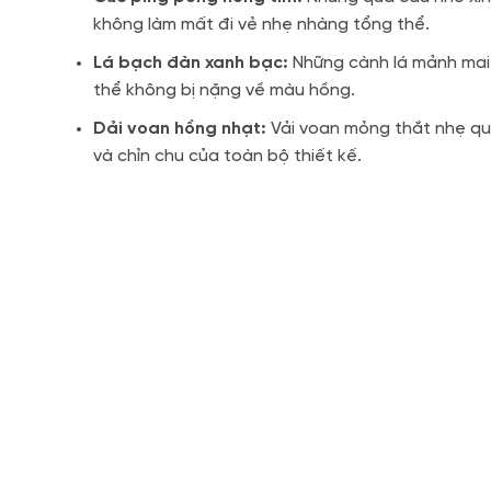
không làm mất đi vẻ nhẹ nhàng tổng thể.
Lá bạch đàn xanh bạc:
Những cành lá mảnh mai v
thể không bị nặng về màu hồng.
Dải voan hồng nhạt:
Vải voan mỏng thắt nhẹ qua
và chỉn chu của toàn bộ thiết kế.