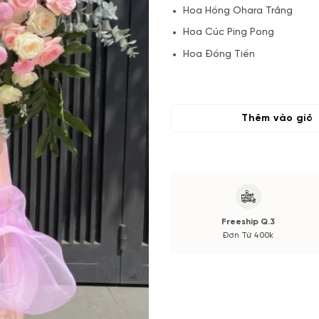
Hoa Hồng Ohara Trắng
Hoa Cúc Ping Pong
Hoa Đồng Tiền
Lá và Phụ kiện
(*) Đơn hàng cần đặt trước 04
Thêm vào giỏ
Hoa phụ có thể thay đổi theo
màu sắc. Nếu có thay đổi về 
trước khi cắm.
Freeship Q.3
Đơn Từ 400k