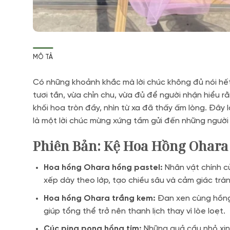
MÔ TẢ
Có những khoảnh khắc mà lời chúc không đủ nói hết
tươi tắn, vừa chỉn chu, vừa đủ để người nhận hiểu 
khối hoa tròn đầy, nhìn từ xa đã thấy ấm lòng. Đây l
là một lời chúc mừng xứng tầm gửi đến những người 
Phiên Bản: Kệ Hoa Hồng Ohar
Hoa hồng Ohara hồng pastel:
Nhân vật chính c
xếp dày theo lớp, tạo chiều sâu và cảm giác trà
Hoa hồng Ohara trắng kem:
Đan xen cùng hồng 
giúp tổng thể trở nên thanh lịch thay vì lòe loẹt.
Cúc ping pong hồng tím:
Những quả cầu nhỏ xinh