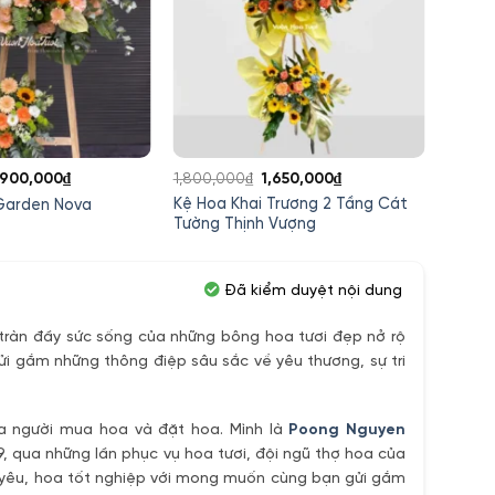
iá
Giá
Giá
Giá
,900,000
₫
1,800,000
₫
1,650,000
₫
2,900,
ốc
hiện
gốc
hiện
Kệ Hoa Khai Trương 2 Tầng Cát
Kệ Hoa
 Garden Nova
:
tại
là:
tại
Tường Thịnh Vượng
Thịnh
,250,000₫.
là:
1,800,000₫.
là:
1,900,000₫.
1,650,000₫.
Đã kiểm duyệt nội dung
ràn đầy sức sống của những bông hoa tươi đẹp nở rộ
ửi gắm những thông điệp sâu sắc về yêu thương, sự tri
ủa người mua hoa và đặt hoa. Mình là
Poong Nguyen
9, qua những lần phục vụ hoa tươi, đội ngũ thợ hoa của
h yêu, hoa tốt nghiệp với mong muốn cùng bạn gửi gắm