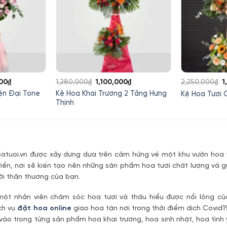
Giá
Giá
Giá
G
00
₫
1,280,000
₫
1,100,000
₫
2,250,000
₫
1
hiện
gốc
hiện
g
ện Đại Tone
Kệ Hoa Khai Trương 2 Tầng Hưng
Kệ Hoa Tươi
tại
là:
tại
là
Thịnh
00₫.
là:
1,280,000₫.
là:
2
2,000,000₫.
1,100,000₫.
tuoi.vn được xây dựng dựa trên cảm hứng về một khu vườn hoa t
riển, nơi sẽ kiến tạo nên những sản phẩm hoa tươi chất lượng và g
ời thân thương của bạn.
một nhân viên chăm sóc hoa tươi và thấu hiểu được nổi lòng c
ch vụ
đặt hoa online
giao hoa tận nơi trong thời điểm dịch Covid1
vào trong từng sản phẩm hoa khai trương, hoa sinh nhật, hoa tìn