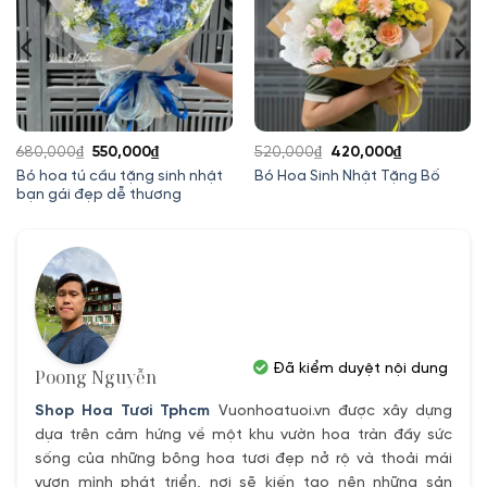
Giá
Giá
Giá
Giá
680,000
₫
550,000
₫
520,000
₫
420,000
₫
gốc
hiện
gốc
hiện
Bó hoa tú cầu tặng sinh nhật
Bó Hoa Sinh Nhật Tặng Bố
bạn gái đẹp dễ thương
là:
tại
là:
tại
680,000₫.
là:
520,000₫.
là:
550,000₫.
420,000₫.
Đã kiểm duyệt nội dung
Poong Nguyễn
Shop Hoa Tươi Tphcm
Vuonhoatuoi.vn được xây dựng
dựa trên cảm hứng về một khu vườn hoa tràn đầy sức
sống của những bông hoa tươi đẹp nở rộ và thoải mái
vươn mình phát triển, nơi sẽ kiến tạo nên những sản