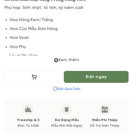
Phù hợp: Sinh nhật, tỏ tình, kỷ niệm cưới
Hoa Hồng Kem/Trắng
Hoa Cúc Mẫu Đơn Hồng
Hoa Voan
Hoa Phụ
Lá và Phụ Kiện
Xem thêm
(*) Đơn hàng cần đặt trước 04 Tiếng để chuẩn bị Hoa Tươi
theo màu tốt nhất cho bạn, Hoa phụ có thể thay đổi theo
Thêm vào giỏ
Đặt ngay
Mùa vụ. Vườn Hoa Tươi đảm bảo phong cách cắm, tone màu
sắc.
Đặt Qua Zalo
Nếu có thay đổi về Hoa phụ sẽ được thông báo đến Quý
khách hàng xác nhận trước khi cắm hay bó!
Freeship Q.3
Đa Dạng Mẫu
Miễn Phí Thiệp
Đơn Từ 400k
Mẫu Mới Mỗi Ngày
Hỗ Trợ Viết Thiệp