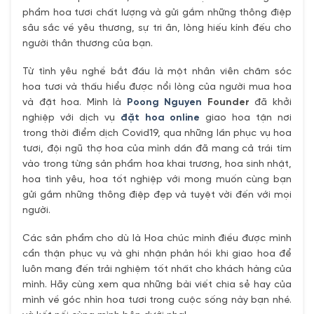
phẩm hoa tươi chất lượng và gửi gắm những thông điệp
sâu sắc về yêu thương, sự tri ân, lòng hiếu kính đếu cho
người thân thương của bạn.
Từ tình yêu nghề bắt đầu là một nhân viên chăm sóc
hoa tươi và thấu hiểu được nổi lòng của người mua hoa
và đặt hoa. Mình là
Poong Nguyen
Founder
đã khởi
nghiệp với dịch vụ
đặt hoa online
giao hoa tận nơi
trong thời điểm dịch Covid19, qua những lần phục vụ hoa
tươi, đội ngũ thợ hoa của mình dần đã mang cả trái tím
vào trong từng sản phẩm hoa khai trương, hoa sinh nhật,
hoa tình yêu, hoa tốt nghiệp với mong muốn cùng bạn
gửi gắm những thông điệp đẹp và tuyệt vời đến với mọi
người.
Các sản phẩm cho dù là Hoa chúc mình điều được mình
cẩn thận phục vụ và ghi nhận phản hồi khi giao hoa để
luôn mang đến trải nghiệm tốt nhất cho khách hàng của
mình. Hãy cùng xem qua những bài viết chia sẻ hay của
mình về góc nhìn hoa tươi trong cuộc sống này bạn nhé.