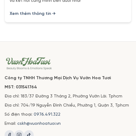
và kết nối cùng mình bên dưới nha!
Xem thêm thông tin →
Công ty TNHH Thương Mại Dịch Vụ Vườn Hoa Tươi
MST: 031541764
Địa chỉ: 183/37 Đường 3 Tháng 2, Phường Vườn Lài. Tphcm
Địa chỉ: 704/19 Nguyễn Đình Chiểu, Phường 1, Quận 3, Tphcm
Số điện thoại:
0976.491.322
Email:
cskh@vuonhoatuoi.vn