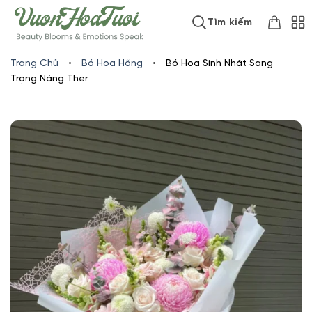
Skip
www.vuonhoatuoi.vn
Tìm kiếm
to
content
Trang Chủ
•
Bó Hoa Hồng
•
Bó Hoa Sinh Nhật Sang
Trọng Nàng Ther