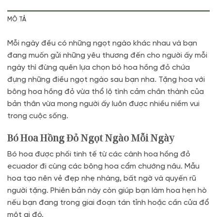
MÔ TẢ
Mỗi ngày đều có những ngọt ngào khác nhau và bạn
đang muốn gửi những yêu thương đến cho người ấy mỗi
ngày thì đừng quên lựa chọn bó hoa hồng đỏ chứa
đựng những điều ngọt ngào sau bạn nha. Tặng hoa với
bông hoa hồng đỏ vừa thổ lộ tình cảm chân thành của
bản thân vừa mong người ấy luôn được nhiều niềm vui
trong cuộc sống.
Bó Hoa Hồng Đỏ Ngọt Ngào Mỗi Ngày
Bó hoa được phối tinh tế từ các cành hoa hồng đỏ
ecuador đi cùng các bông hoa cẩm chướng nâu. Mẫu
hoa tạo nên vẻ đẹp nhẹ nhàng, bất ngờ và quyến rũ
người tặng. Phiên bản này còn giúp bạn làm hoa hẹn hò
nếu bạn đang trong giai đoạn tán tỉnh hoặc cần cửa đổ
một ai đó.