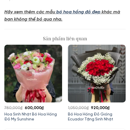
Hãy xem thêm các mẫu
bó hoa hồng đỏ đẹp
khác mà
bạn không thể bỏ qua nha.
Sản phẩm liên quan
Giá
Giá
Giá
Giá
780,000
₫
600,000
₫
1,050,000
₫
920,000
₫
gốc
hiện
gốc
hiện
Hoa Sinh Nhật Bó Hoa Hồng
Bó Hoa Hồng Đỏ Giống
Đỏ My Sunshine
Ecuador Tặng Sinh Nhật
là:
tại
là:
tại
780,000₫.
là:
1,050,000₫.
là: