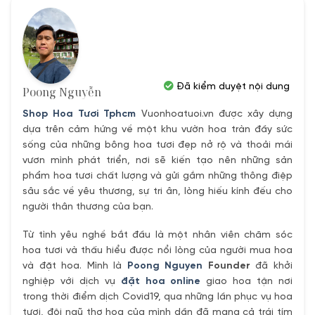
600,000₫.
920,000₫.
Đã kiểm duyệt nội dung
Poong Nguyễn
Shop Hoa Tươi Tphcm
Vuonhoatuoi.vn được xây dựng
dựa trên cảm hứng về một khu vườn hoa tràn đầy sức
sống của những bông hoa tươi đẹp nở rộ và thoải mái
vươn mình phát triển, nơi sẽ kiến tạo nên những sản
phẩm hoa tươi chất lượng và gửi gắm những thông điệp
sâu sắc về yêu thương, sự tri ân, lòng hiếu kính đếu cho
người thân thương của bạn.
Từ tình yêu nghề bắt đầu là một nhân viên chăm sóc
hoa tươi và thấu hiểu được nổi lòng của người mua hoa
và đặt hoa. Mình là
Poong Nguyen
Founder
đã khởi
nghiệp với dịch vụ
đặt hoa online
giao hoa tận nơi
trong thời điểm dịch Covid19, qua những lần phục vụ hoa
tươi, đội ngũ thợ hoa của mình dần đã mang cả trái tím