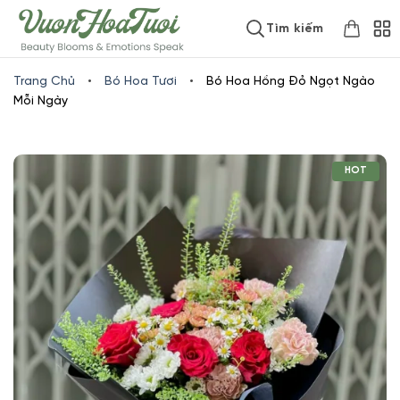
Skip
www.vuonhoatuoi.vn
Tìm kiếm
to
content
Trang Chủ
•
Bó Hoa Tươi
•
Bó Hoa Hồng Đỏ Ngọt Ngào
Mỗi Ngày
HOT