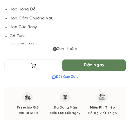
Hoa Hồng Đỏ
Hoa Cẩm Chướng Nâu
Hoa Cúc Rosy
Cỏ Tươi
Lá và Phụ kiện
Xem thêm
(*) Shop hoa tươi với dịch vụ đặt hoa online Vườn Hoa Tươi
đảm bảo phong cách cắm, tone màu sắc.
Thêm vào giỏ
Đặt ngay
Nếu có thay đổi về Hoa phụ và thời gian giao sẽ được thông
Đặt Qua Zalo
báo đến Quý khách hàng xác nhận trước khi cắm hay bó.
Freeship Q.3
Đa Dạng Mẫu
Miễn Phí Thiệp
Đơn Từ 400k
Mẫu Mới Mỗi Ngày
Hỗ Trợ Viết Thiệp