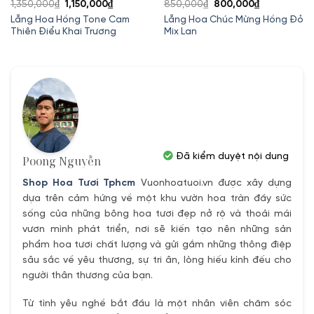
Giá
Giá
Giá
Giá
1,350,000
₫
1,150,000
₫
850,000
₫
800,000
₫
gốc
hiện
gốc
hiện
Lẵng Hoa Hồng Tone Cam
Lẵng Hoa Chúc Mừng Hồng Đỏ
Thiên Điểu Khai Trương
Mix Lan
là:
tại
là:
tại
1,350,000₫.
là:
850,000₫.
là:
00₫.
1,150,000₫.
800,000₫.
Đã kiểm duyệt nội dung
Poong Nguyễn
Shop Hoa Tươi Tphcm
Vuonhoatuoi.vn được xây dựng
dựa trên cảm hứng về một khu vườn hoa tràn đầy sức
sống của những bông hoa tươi đẹp nở rộ và thoải mái
vươn mình phát triển, nơi sẽ kiến tạo nên những sản
phẩm hoa tươi chất lượng và gửi gắm những thông điệp
sâu sắc về yêu thương, sự tri ân, lòng hiếu kính đếu cho
người thân thương của bạn.
Từ tình yêu nghề bắt đầu là một nhân viên chăm sóc