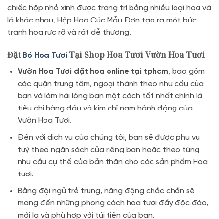
chiếc hộp nhỏ xinh được trang trí bằng nhiều loại hoa và
lá khác nhau, Hộp Hoa Cúc Mẫu Đơn tạo ra một bức
tranh hoa rực rỡ và rất dễ thương.
Đặt
Tại Shop Hoa Tươi Vườn Hoa Tươi
Bó Hoa Tươi
Vườn Hoa Tươi
đặt hoa online
tại tphcm
, bao gồm
các quận trung tâm, ngoại thành theo nhu cầu của
bạn và làm hài lòng bạn một cách tốt nhất chính là
tiêu chí hàng đầu và kim chỉ nam hành động của
Vườn Hoa Tươi.
Đến với dịch vụ của chúng tôi, bạn sẽ được phụ vụ
tuỳ theo ngân sách của riêng bạn hoặc theo từng
nhu cầu cụ thể của bản thân cho các sản phẩm Hoa
tươi.
Bằng đội ngủ trẻ trung, năng động chắc chắn sẽ
mang đến những phong cách hoa tươi đầy độc đáo,
mới lạ và phù hợp với túi tiền của bạn.