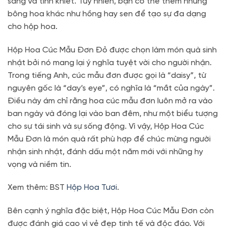
sáng và tinh khiết. Tuy nhiên, bạn có thể thêm những
bông hoa khác như hồng hay sen để tạo sự đa dạng
cho hộp hoa.
Hộp Hoa Cúc Mẫu Đơn Đỏ được chọn làm món quà sinh
nhật bởi nó mang lại ý nghĩa tuyệt vời cho người nhận.
Trong tiếng Anh, cúc mẫu đơn được gọi là “daisy”, từ
nguyên gốc là “day’s eye”, có nghĩa là “mắt của ngày”.
Điều này ám chỉ rằng hoa cúc mẫu đơn luôn mở ra vào
ban ngày và đóng lại vào ban đêm, như một biểu tượng
cho sự tái sinh và sự sống động. Vì vậy, Hộp Hoa Cúc
Mẫu Đơn là món quà rất phù hợp để chúc mừng người
nhận sinh nhật, đánh dấu một năm mới với những hy
vọng và niềm tin.
Xem thêm: BST
Hộp Hoa Tươi
.
Bên cạnh ý nghĩa đặc biệt, Hộp Hoa Cúc Mẫu Đơn còn
được đánh giá cao vì vẻ đẹp tinh tế và độc đáo. Với