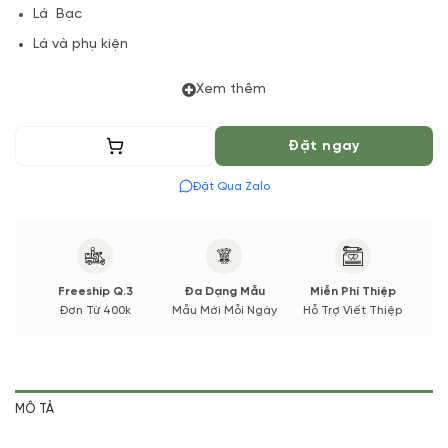
Lá Bạc
Lá và phụ kiện
(*) Shop hoa tươi với dịch vụ đặt hoa online Vườn Hoa Tươi
Xem thêm
đảm bảo phong cách cắm, tone màu sắc. Nếu có thay đổi về
Hoa phụ và thời gian giao sẽ được thông báo đến Quý khách
Thêm vào giỏ
Đặt ngay
hàng xác nhận trước khi cắm hay bó.
Đặt Qua Zalo
Freeship Q.3
Đa Dạng Mẫu
Miễn Phí Thiệp
Đơn Từ 400k
Mẫu Mới Mỗi Ngày
Hỗ Trợ Viết Thiệp
MÔ TẢ