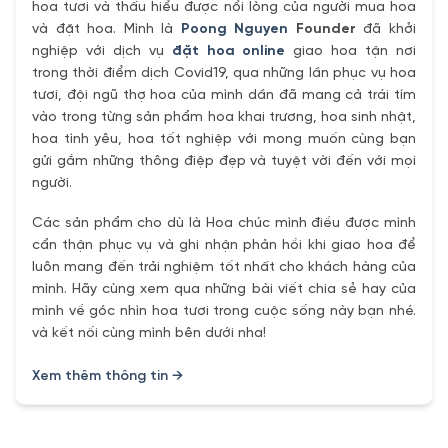
hoa tươi và thấu hiểu được nổi lòng của người mua hoa
và đặt hoa. Mình là
Poong Nguyen
Founder
đã khởi
nghiệp với dịch vụ
đặt hoa online
giao hoa tận nơi
trong thời điểm dịch Covid19, qua những lần phục vụ hoa
tươi, đội ngũ thợ hoa của mình dần đã mang cả trái tím
vào trong từng sản phẩm hoa khai trương, hoa sinh nhật,
hoa tình yêu, hoa tốt nghiệp với mong muốn cùng bạn
gửi gắm những thông điệp đẹp và tuyệt vời đến với mọi
người.
Các sản phẩm cho dù là Hoa chúc mình điều được mình
cẩn thận phục vụ và ghi nhận phản hồi khi giao hoa để
luôn mang đến trải nghiệm tốt nhất cho khách hàng của
mình. Hãy cùng xem qua những bài viết chia sẻ hay của
mình về góc nhìn hoa tươi trong cuộc sống này bạn nhé.
và kết nối cùng mình bên dưới nha!
Xem thêm thông tin →