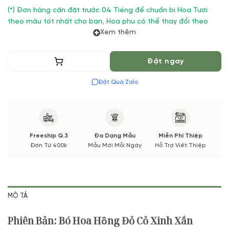
(*) Đơn hàng cần đặt trước 04 Tiếng để chuẩn bị Hoa Tươi
theo màu tốt nhất cho bạn, Hoa phụ có thể thay đổi theo
Xem thêm
Mùa vụ. Vườn Hoa Tươi đảm bảo phong cách cắm, tone màu
sắc. Nếu có thay đổi về Hoa phụ sẽ được thông báo đến Quý
khách hàng xác nhận trước khi cắm.
Thêm vào giỏ
Đặt ngay
(*) Bó Hoa Baby Hồng Size Trung 2 Xinh Tươi
Đặt Qua Zalo
Freeship Q.3
Đa Dạng Mẫu
Miễn Phí Thiệp
Đơn Từ 400k
Mẫu Mới Mỗi Ngày
Hỗ Trợ Viết Thiệp
MÔ TẢ
Phiên Bản: Bó Hoa Hồng Đỏ Cỏ Xinh Xắn