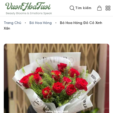
Skip
www.vuonhoatuoi.vn
Tìm kiếm
to
content
Trang Chủ
•
Bó Hoa Hồng
•
Bó Hoa Hồng Đỏ Cỏ Xinh
Xắn