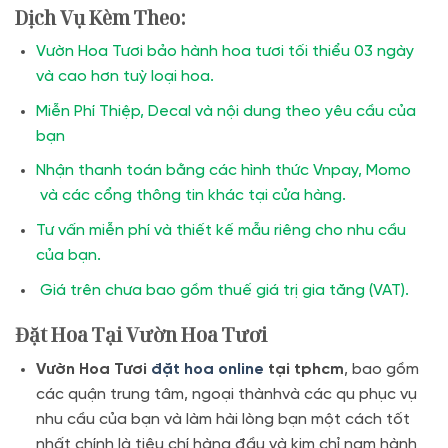
Dịch Vụ Kèm Theo:
Vườn Hoa Tươi bảo hành hoa tươi tối thiểu 03 ngày
và cao hơn tuỳ loại hoa.
Miễn Phí Thiệp, Decal và nội dung theo yêu cầu của
bạn
Nhận thanh toán bằng các hình thức Vnpay, Momo
và các cổng thông tin khác tại cửa hàng.
Tư vấn miễn phí và thiết kế mẫu riêng cho nhu cầu
của bạn.
Giá trên chưa bao gồm thuế giá trị gia tăng (VAT).
Đặt Hoa Tại Vườn Hoa Tươi
Vườn Hoa Tươi
đặt hoa online
tại tphcm
, bao gồm
các quận trung tâm, ngoại thànhvà các qu phục vụ
nhu cầu của bạn và làm hài lòng bạn một cách tốt
nhất chính là tiêu chí hàng đầu và kim chỉ nam hành