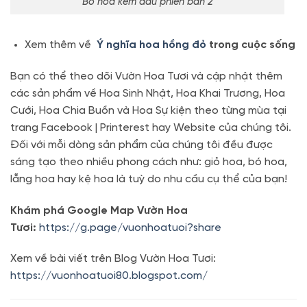
Bó hoa kem dâu phiên bản 2
Xem thêm về
Ý nghĩa hoa hồng đỏ
trong cuộc sống
Bạn có thể theo dõi Vườn Hoa Tươi và cập nhật thêm
các sản phẩm về Hoa Sinh Nhật, Hoa Khai Trương, Hoa
Cưới, Hoa Chia Buồn và Hoa Sự kiện theo từng mùa tại
trang Facebook | Printerest hay Website của chúng tôi.
Đối với mỗi dòng sản phẩm của chúng tôi đều được
sáng tạo theo nhiều phong cách như: giỏ hoa, bó hoa,
lẵng hoa hay kệ hoa là tuỳ do nhu cầu cụ thể của bạn!
Khám phá Google Map Vườn Hoa
Tươi:
https://g.page/vuonhoatuoi?share
Xem về bài viết trên Blog Vườn Hoa Tươi:
https://vuonhoatuoi80.blogspot.com/