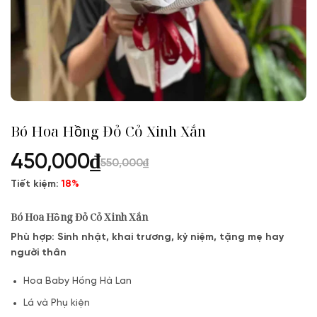
Bó Hoa Hồng Đỏ Cỏ Xinh Xắn
450,000
₫
550,000
₫
Tiết kiệm:
18%
Bó Hoa Hồng Đỏ Cỏ Xinh Xắn
Phù hợp: Sinh nhật, khai trương, kỷ niệm, tặng mẹ hay
người thân
Hoa Baby Hồng Hà Lan
Lá và Phụ kiện