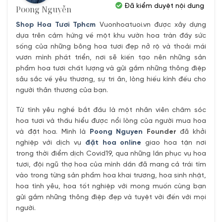
Đã kiểm duyệt nội dung
Poong Nguyễn
Shop Hoa Tươi Tphcm
Vuonhoatuoi.vn được xây dựng
dựa trên cảm hứng về một khu vườn hoa tràn đầy sức
sống của những bông hoa tươi đẹp nở rộ và thoải mái
vươn mình phát triển, nơi sẽ kiến tạo nên những sản
phẩm hoa tươi chất lượng và gửi gắm những thông điệp
sâu sắc về yêu thương, sự tri ân, lòng hiếu kính đếu cho
người thân thương của bạn.
Từ tình yêu nghề bắt đầu là một nhân viên chăm sóc
hoa tươi và thấu hiểu được nổi lòng của người mua hoa
và đặt hoa. Mình là
Poong Nguyen
Founder
đã khởi
nghiệp với dịch vụ
đặt hoa online
giao hoa tận nơi
trong thời điểm dịch Covid19, qua những lần phục vụ hoa
tươi, đội ngũ thợ hoa của mình dần đã mang cả trái tím
vào trong từng sản phẩm hoa khai trương, hoa sinh nhật,
hoa tình yêu, hoa tốt nghiệp với mong muốn cùng bạn
gửi gắm những thông điệp đẹp và tuyệt vời đến với mọi
người.