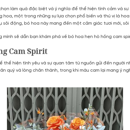
 chọn làm quà đặc biệt và ý nghĩa để thể hiện tình cảm và 
g hoa, một trong những sự lựa chọn phổ biến và thú vị là ho
ụ sôi động, bó hoa này mang đến một cảm giác tươi mới, sô
 mình sẽ dẫn bạn khám phá về bó hoa hẹn hò hồng cam spiri
ng Cam Spirit
 thể hiện tình yêu và sự quan tâm từ nguồn gửi đến người 
trân quý và lòng chân thành, trong khi màu cam lại mang ý ng