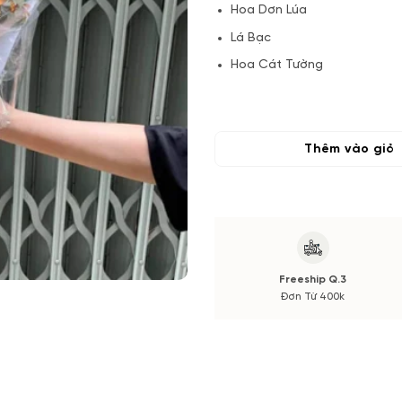
Hoa Dơn Lúa
Lá Bạc
Hoa Cát Tường
Hoa Phụ
Lá Bạc và Phụ kiện
Thêm vào giỏ
(*) Đơn hàng cần đặt trước 04
Hoa phụ có thể thay đổi theo
màu sắc.
Nếu có thay đổi về Hoa phụ sẽ
cắm hay bó!
Freeship Q.3
Đơn Từ 400k