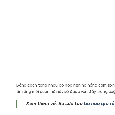
Bằng cách tặng nhau bó hoa hẹn hò hồng cam spiri
tin rằng mối quan hệ này sẽ được vun đầy trong cu
Xem thêm về: Bộ sựu tập
bó hoa giá rẻ