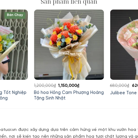
Sản phẩm liên quan
Bán Chạy
Giá
Giá
Giá
Gi
1,200,000
₫
1,150,000
₫
680,000
₫
62
hiện
gốc
hiện
gố
g Tốt Nghiệp
Bó hoa Hồng Cam Phượng Hoàng
Julibee Tone 
tại
là:
tại
là:
Công
Tặng Sinh Nhật
.
là:
1,200,000₫.
là:
68
380,000₫.
1,150,000₫.
tuoi.vn được xây dựng dựa trên cảm hứng về một khu vườn hoa t
riển, nơi sẽ kiến tạo nên những sản phẩm hoa tươi chất lượng và g