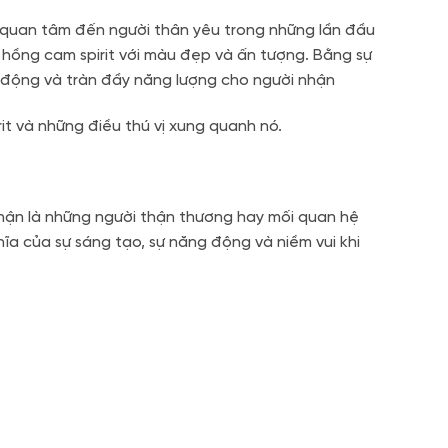
sự quan tâm đến người thân yêu trong những lần đầu
a hồng cam spirit với màu đẹp và ấn tượng. Bằng sự
i động và tràn đầy năng lượng cho người nhận
t và những điều thú vị xung quanh nó.
nhận là những người thận thương hay mối quan hệ
hĩa của sự sáng tạo, sự năng động và niềm vui khi