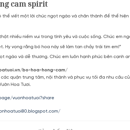
ng cam spirit
ó thể viết một lời chúc ngọt ngào và chân thành để thể hiện
t nhiều niềm vui trong tình yêu và cuộc sống. Chúc em ngà
t. Hy vọng rằng bó hoa này sẽ làm tan chảy trái tim em!”
gọt ngào và dễ thương. Chúc em luôn hạnh phúc bên cạnh an
hoatuoi.vn/bo-hoa-hong-cam/
 các quận trung tâm, nội thành và phục vụ tối đa nhu cầu củ
Vườn Hoa Tươi.
.page/vuonhoatuoi?share
uonhoatuoi80.blogspot.com/