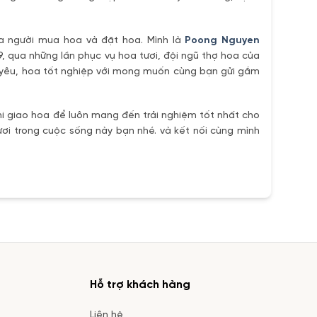
ủa người mua hoa và đặt hoa. Mình là
Poong Nguyen
9, qua những lần phục vụ hoa tươi, đội ngũ thợ hoa của
h yêu, hoa tốt nghiệp với mong muốn cùng bạn gửi gắm
i giao hoa để luôn mang đến trải nghiệm tốt nhất cho
ơi trong cuộc sống này bạn nhé. và kết nối cùng mình
Hỗ trợ khách hàng
Liên hệ