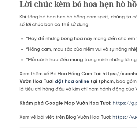
Lời chúc kèm bó hoa hẹn hò hồ
Khi tặng bó hoa hẹn hò hồng cam spirit, chúng ta c
số lời chúc bạn có thể sử dụng:
“Hãy để những bông hoa này mang đến cho em thậ
“Hồng cam, màu sắc của niềm vui và sự nồng nhiệ
“Mỗi cánh hoa đều mang trong mình những lời n
Xem thêm về Bó Hoa Hồng Cam Tại:
https://vuon
Vườn Hoa Tươi
đặt hoa online
tại tphcm
, bao gồm
là tiêu chí hàng đầu và kim chỉ nam hành động của 
Khám phá Google Map Vườn Hoa Tươi:
https://g
Xem về bài viết trên Blog Vườn Hoa Tươi:
https://v