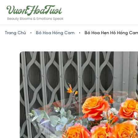
Skip
www.vuonhoatuoi.vn
to
content
Trang Chủ
•
Bó Hoa Hồng Cam
•
Bó Hoa Hẹn Hò Hồng Cam 