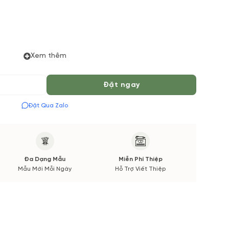
Xem thêm
Đặt ngay
 Tiếng để chuẩn bị Hoa Tươi theo màu tốt nhất cho bạn,
 Mùa vụ. Vườn Hoa Tươi đảm bảo phong cách cắm, tone
Đặt Qua Zalo
 được thông báo đến Quý khách hàng xác nhận trước khi
Đa Dạng Mẫu
Miễn Phí Thiệp
Mẫu Mới Mỗi Ngày
Hỗ Trợ Viết Thiệp