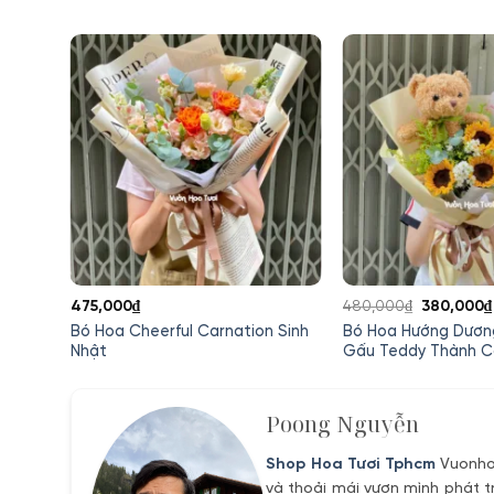
Giá
475,000
₫
480,000
₫
380,000
₫
gốc
Bó Hoa Cheerful Carnation Sinh
Bó Hoa Hướng Dươn
e
là:
Nhật
Gấu Teddy Thành 
480,000₫
₫.
Poong Nguyễn
Shop Hoa Tươi Tphcm
Vuonhoa
và thoải mái vươn mình phát t