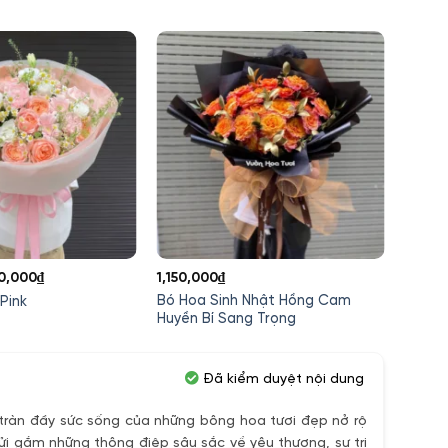
á
Giá
0,000
₫
1,150,000
₫
750,0
c
hiện
Bó Hoa Sinh Nhật Hồng Cam
Bó Ho
Pink
tại
Huyền Bí Sang Trọng
Nhật D
0,000₫.
là:
620,000₫.
Đã kiểm duyệt nội dung
ràn đầy sức sống của những bông hoa tươi đẹp nở rộ
ửi gắm những thông điệp sâu sắc về yêu thương, sự tri