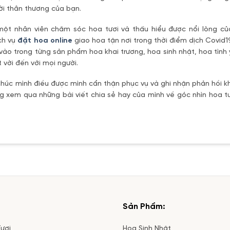
ời thân thương của bạn.
một nhân viên chăm sóc hoa tươi và thấu hiểu được nổi lòng c
ch vụ
đặt hoa online
giao hoa tận nơi trong thời điểm dịch Covid1
vào trong từng sản phẩm hoa khai trương, hoa sinh nhật, hoa tìn
 vời đến với mọi người.
úc mình điều được mình cẩn thận phục vụ và ghi nhận phản hồi kh
 xem qua những bài viết chia sẻ hay của mình về góc nhìn hoa tư
Sản Phẩm:
ươi
Hoa Sinh Nhật