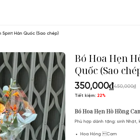
Spirit Hàn Quốc (Sao chép)
Bó Hoa Hẹn Hò
Quốc (Sao ché
350,000
₫
450,000
₫
Tiết kiệm:
22%
Bó Hoa Hẹn Hò Hồng Cam
Phù hợp dành tặng: sinh Nhật, 
Hoa Hồng Cam