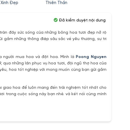
tại
là:
tại
 Xinh Đẹp
Thiên Thần
05 Bô
,000₫.
là:
1,350,000₫.
là:
550,000₫.
1,200,000₫.
Đã kiểm duyệt nội dung
ràn đầy sức sống của những bông hoa tươi đẹp nở rộ
ửi gắm những thông điệp sâu sắc về yêu thương, sự tri
ủa người mua hoa và đặt hoa. Mình là
Poong Nguyen
9, qua những lần phục vụ hoa tươi, đội ngũ thợ hoa của
h yêu, hoa tốt nghiệp với mong muốn cùng bạn gửi gắm
i giao hoa để luôn mang đến trải nghiệm tốt nhất cho
ơi trong cuộc sống này bạn nhé. và kết nối cùng mình