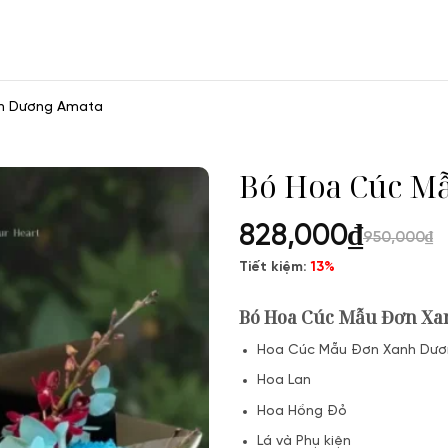
h Dương Amata
Bó Hoa Cúc M
828,000
₫
950,000
₫
Tiết kiệm:
13%
Bó Hoa Cúc Mẫu Đơn X
Hoa Cúc Mẫu Đơn Xanh Dư
Hoa Lan
Hoa Hồng Đỏ
Lá và Phụ kiện