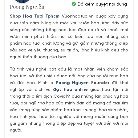
Đã kiểm duyệt nội dung
Poong Nguyễn
Shop Hoa Tươi Tphcm
Vuonhoatuoi.vn được xây dựng
dựa trên cảm hứng về một khu vườn hoa tràn đầy sức
sống của những bông hoa tươi đẹp nở rộ và thoải mái
vươn mình phát triển, nơi sẽ kiến tạo nên những sản
phẩm hoa tươi chất lượng và gửi gắm những thông điệp
sâu sắc về yêu thương, sự tri ân, lòng hiếu kính đếu cho
người thân thương của bạn.
Từ tình yêu nghề bắt đầu là một nhân viên chăm sóc
hoa tươi và thấu hiểu được nổi lòng của người mua hoa
và đặt hoa. Mình là
Poong Nguyen
Founder
đã khởi
nghiệp với dịch vụ
đặt hoa online
giao hoa tận nơi
trong thời điểm dịch Covid19, qua những lần phục vụ hoa
tươi, đội ngũ thợ hoa của mình dần đã mang cả trái tím
vào trong từng sản phẩm hoa khai trương, hoa sinh nhật,
hoa tình yêu, hoa tốt nghiệp với mong muốn cùng bạn
gửi gắm những thông điệp đẹp và tuyệt vời đến với mọi
người.