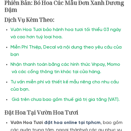
Phiên Bản: Bó Hoa Cúc Mẫu Đơn Xanh Dương
Đậm
Dịch Vụ Kèm Theo:
Vườn Hoa Tươi bảo hành hoa tươi tối thiểu 03 ngày
và cao hơn tuỳ loại hoa.
Miễn Phí Thiệp, Decal và nội dung theo yêu cầu của
bạn
Nhận thanh toán bằng các hình thức Vnpay, Momo
và các cổng thông tin khác tại cửa hàng.
Tư vấn miễn phí và thiết kế mẫu riêng cho nhu cầu
của bạn.
Giá trên chưa bao gồm thuế giá trị gia tăng (VAT).
Đặt Hoa Tại Vườn Hoa Tươi
Vườn Hoa Tươi
đặt hoa online tại tphcm
, bao gồm
các quận trung tâm, ngoại thànhvà các qu phục vụ