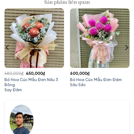
Sản phẩm liên quan
Giá
Giá
480,000
₫
450,000
₫
600,000
₫
gốc
hiện
Bó Hoa Cúc Mẫu Đơn Nâu 3
Bó Hoa Cúc Mẫu Đơn Đậm
Bông
Sâu Sắc
là:
tại
Say Đắm
480,000₫.
là:
00₫.
450,000₫.