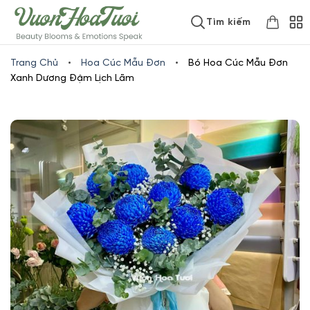
Skip
www.vuonhoatuoi.vn
Tìm kiếm
to
content
Trang Chủ
•
Hoa Cúc Mẫu Đơn
•
Bó Hoa Cúc Mẫu Đơn
Xanh Dương Đậm Lịch Lãm