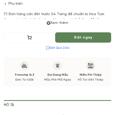
Phụ kiện
(*) Đơn hàng cần đặt trước 04 Tiếng để chuẩn bị Hoa Tươi
theo màu tốt nhất cho bạn, Hoa phụ có thể thay đổi theo
Xem thêm
Mùa vụ. Vườn Hoa Tươi đảm bảo phong cách cắm, tone màu
sắc. Nếu có thay đổi về Hoa phụ sẽ được thông báo đến Quý
khách hàng xác nhận trước khi cắm.
Thêm vào giỏ
Đặt ngay
Đặt Qua Zalo
Freeship Q.3
Đa Dạng Mẫu
Miễn Phí Thiệp
Đơn Từ 400k
Mẫu Mới Mỗi Ngày
Hỗ Trợ Viết Thiệp
MÔ TẢ