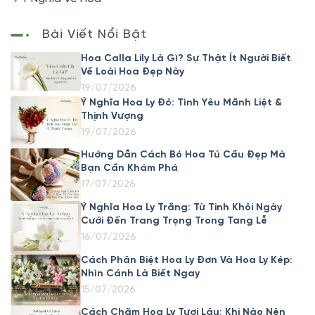
Bài Viết Nổi Bật
Hoa Calla Lily Là Gì? Sự Thật Ít Người Biết
Về Loài Hoa Đẹp Này
19/07/2026
Ý Nghĩa Hoa Ly Đỏ: Tình Yêu Mãnh Liệt &
Thịnh Vượng
19/07/2026
Hướng Dẫn Cách Bó Hoa Tú Cầu Đẹp Mà
Bạn Cần Khám Phá
17/07/2026
Ý Nghĩa Hoa Ly Trắng: Từ Tinh Khôi Ngày
Cưới Đến Trang Trọng Trong Tang Lễ
16/07/2026
Cách Phân Biệt Hoa Ly Đơn Và Hoa Ly Kép:
Nhìn Cánh Là Biết Ngay
15/07/2026
Cách Chăm Hoa Ly Tươi Lâu: Khi Nào Nên