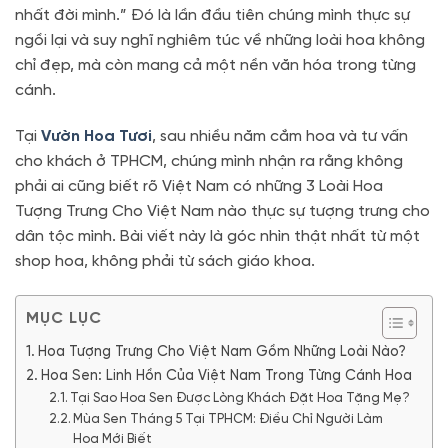
nhất đời mình.” Đó là lần đầu tiên chúng mình thực sự
ngồi lại và suy nghĩ nghiêm túc về những loài hoa không
chỉ đẹp, mà còn mang cả một nền văn hóa trong từng
cánh.
Tại
Vườn Hoa Tươi
, sau nhiều năm cắm hoa và tư vấn
cho khách ở TPHCM, chúng mình nhận ra rằng không
phải ai cũng biết rõ Việt Nam có những 3 Loài Hoa
Tượng Trưng Cho Việt Nam nào thực sự tượng trưng cho
dân tộc mình. Bài viết này là góc nhìn thật nhất từ một
shop hoa, không phải từ sách giáo khoa.
MỤC LỤC
Hoa Tượng Trưng Cho Việt Nam Gồm Những Loài Nào?
Hoa Sen: Linh Hồn Của Việt Nam Trong Từng Cánh Hoa
Tại Sao Hoa Sen Được Lòng Khách Đặt Hoa Tặng Mẹ?
Mùa Sen Tháng 5 Tại TPHCM: Điều Chỉ Người Làm
Hoa Mới Biết