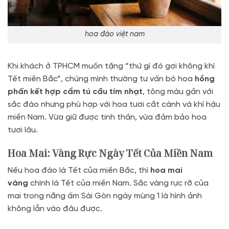
hoa đào việt nam
Khi khách ở TPHCM muốn tặng “thứ gì đó gợi không khí
Tết miền Bắc”, chúng mình thường tư vấn bó hoa
hồng
phấn kết hợp cẩm tú cầu tím nhạt
, tông màu gần với
sắc đào nhưng phù hợp với hoa tươi cắt cành và khí hậu
miền Nam. Vừa giữ được tinh thần, vừa đảm bảo hoa
tươi lâu.
Hoa Mai: Vàng Rực Ngày Tết Của Miền Nam
Nếu hoa đào là Tết của miền Bắc, thì
hoa mai
vàng
chính là Tết của miền Nam. Sắc vàng rực rỡ của
mai trong nắng ấm Sài Gòn ngày mùng 1 là hình ảnh
không lẫn vào đâu được.