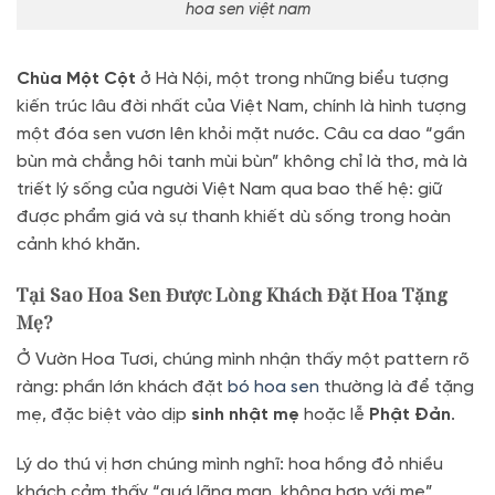
hoa sen việt nam
Chùa Một Cột
ở Hà Nội, một trong những biểu tượng
kiến trúc lâu đời nhất của Việt Nam, chính là hình tượng
một đóa sen vươn lên khỏi mặt nước. Câu ca dao “gần
bùn mà chẳng hôi tanh mùi bùn” không chỉ là thơ, mà là
triết lý sống của người Việt Nam qua bao thế hệ: giữ
được phẩm giá và sự thanh khiết dù sống trong hoàn
cảnh khó khăn.
Tại Sao Hoa Sen Được Lòng Khách Đặt Hoa Tặng
Mẹ?
Ở Vườn Hoa Tươi, chúng mình nhận thấy một pattern rõ
ràng: phần lớn khách đặt
bó hoa sen
thường là để tặng
mẹ, đặc biệt vào dịp
sinh nhật mẹ
hoặc lễ
Phật Đản
.
Lý do thú vị hơn chúng mình nghĩ: hoa hồng đỏ nhiều
khách cảm thấy “quá lãng mạn, không hợp với mẹ”.