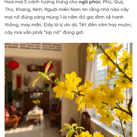
Hoa mai 5 cánh tượng trưng cho
ngũ phúc
: Phú, Quý,
Thọ, Khang, Ninh. Người miền Nam tin rằng nhà nào cây
mai nở đúng sáng mùng 1 là năm đó gia đình sẽ hanh
thông, may mắn. Đây là lý do dù Tết đến sớm hay muộn,
cây mai vẫn phải “kịp nở” đúng giờ.