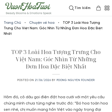
Skip
www.vuonhoatuoi.vn
Tìm kiếm
to
content
Trang Chủ
•
Chuyện về hoa
•
TOP 3 Loài Hoa Tượng
Trưng Cho Việt Nam: Góc Nhìn Từ Những Đơn Hoa Đặc Biệt
Nhất
TOP 3 Loài Hoa Tượng Trưng Cho
Việt Nam: Góc Nhìn Từ Những
Đơn Hoa Đặc Biệt Nhất
POSTED ON
21/06/2026
BY
POONG NGUYEN FOUNDER
Hôm đó, cô dâu gọi điện đặt hoa cưới với một yêu cầu
chúng mình chưa từng nghe trước đó: “Bó hoa toàn hoa
sen nhé, chị muốn mang hồn Việt vào ngày trọng đại