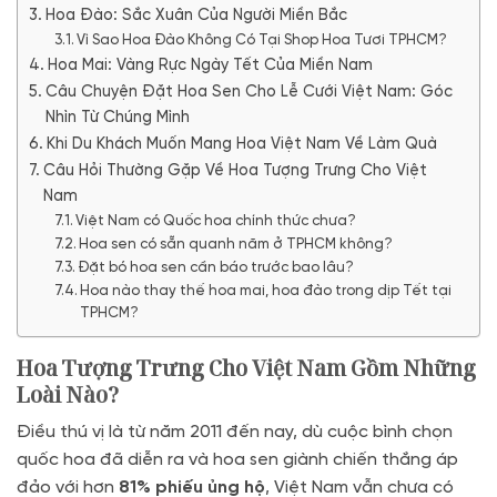
Hoa Đào: Sắc Xuân Của Người Miền Bắc
Vì Sao Hoa Đào Không Có Tại Shop Hoa Tươi TPHCM?
Hoa Mai: Vàng Rực Ngày Tết Của Miền Nam
Câu Chuyện Đặt Hoa Sen Cho Lễ Cưới Việt Nam: Góc
Nhìn Từ Chúng Mình
Khi Du Khách Muốn Mang Hoa Việt Nam Về Làm Quà
Câu Hỏi Thường Gặp Về Hoa Tượng Trưng Cho Việt
Nam
Việt Nam có Quốc hoa chính thức chưa?
Hoa sen có sẵn quanh năm ở TPHCM không?
Đặt bó hoa sen cần báo trước bao lâu?
Hoa nào thay thế hoa mai, hoa đào trong dịp Tết tại
TPHCM?
Hoa Tượng Trưng Cho Việt Nam Gồm Những
Loài Nào?
Điều thú vị là từ năm 2011 đến nay, dù cuộc bình chọn
quốc hoa đã diễn ra và hoa sen giành chiến thắng áp
đảo với hơn
81% phiếu ủng hộ
, Việt Nam vẫn chưa có