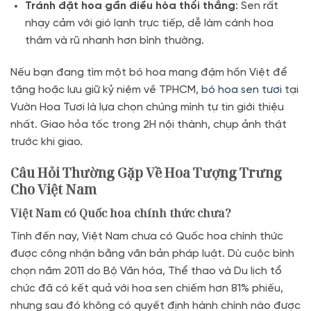
Tránh đặt hoa gần điều hòa thổi thẳng
: Sen rất
nhạy cảm với gió lạnh trực tiếp, dễ làm cánh hoa
thâm và rũ nhanh hơn bình thường.
Nếu bạn đang tìm một bó hoa mang đậm hồn Việt để
tặng hoặc lưu giữ kỷ niệm về TPHCM,
bó hoa sen tươi
tại
Vườn Hoa Tươi là lựa chọn chúng mình tự tin giới thiệu
nhất. Giao hỏa tốc trong 2H nội thành, chụp ảnh thật
trước khi giao.
Câu Hỏi Thường Gặp Về Hoa Tượng Trưng
Cho Việt Nam
Việt Nam có Quốc hoa chính thức chưa?
Tính đến nay, Việt Nam chưa có Quốc hoa chính thức
được công nhận bằng văn bản pháp luật. Dù cuộc bình
chọn năm 2011 do Bộ Văn hóa, Thể thao và Du lịch tổ
chức đã có kết quả với hoa sen chiếm hơn 81% phiếu,
nhưng sau đó không có quyết định hành chính nào được