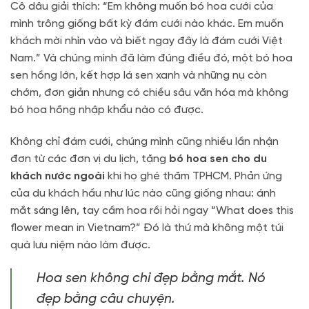
Cô dâu giải thích: “Em không muốn bó hoa cưới của
mình trông giống bất kỳ đám cưới nào khác. Em muốn
khách mời nhìn vào và biết ngay đây là đám cưới Việt
Nam.” Và chúng mình đã làm đúng điều đó, một bó hoa
sen hồng lớn, kết hợp lá sen xanh và những nụ còn
chớm, đơn giản nhưng có chiều sâu văn hóa mà không
bó hoa hồng nhập khẩu nào có được.
Không chỉ đám cưới, chúng mình cũng nhiều lần nhận
đơn từ các đơn vị du lịch, tặng
bó hoa sen cho du
khách nước ngoài
khi họ ghé thăm TPHCM. Phản ứng
của du khách hầu như lúc nào cũng giống nhau: ánh
mắt sáng lên, tay cầm hoa rồi hỏi ngay “What does this
flower mean in Vietnam?” Đó là thứ mà không một túi
quà lưu niệm nào làm được.
Hoa sen không chỉ đẹp bằng mắt. Nó
đẹp bằng câu chuyện.