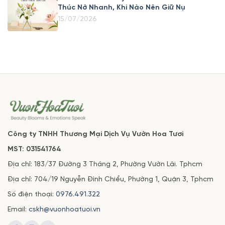
Thúc Nở Nhanh, Khi Nào Nên Giữ Nụ
15/07/2026
Công ty TNHH Thương Mại Dịch Vụ Vườn Hoa Tươi
MST: 031541764
Địa chỉ: 183/37 Đường 3 Tháng 2, Phường Vườn Lài. Tphcm
Địa chỉ: 704/19 Nguyễn Đình Chiểu, Phường 1, Quận 3, Tphcm
Số điện thoại:
0976.491.322
Email:
cskh@vuonhoatuoi.vn