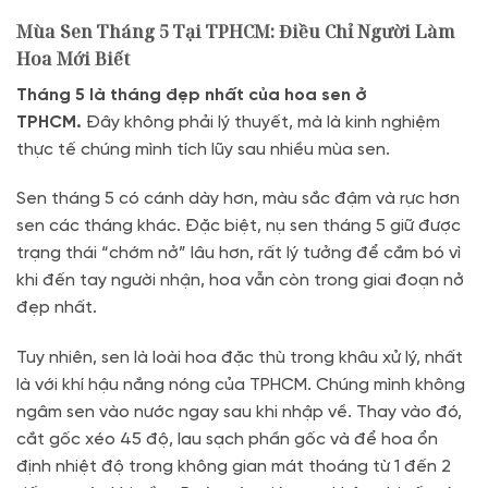
Mùa Sen Tháng 5 Tại TPHCM: Điều Chỉ Người Làm
Hoa Mới Biết
Tháng 5 là tháng đẹp nhất của hoa sen ở
TPHCM.
Đây không phải lý thuyết, mà là kinh nghiệm
thực tế chúng mình tích lũy sau nhiều mùa sen.
Sen tháng 5 có cánh dày hơn, màu sắc đậm và rực hơn
sen các tháng khác. Đặc biệt, nụ sen tháng 5 giữ được
trạng thái “chớm nở” lâu hơn, rất lý tưởng để cắm bó vì
khi đến tay người nhận, hoa vẫn còn trong giai đoạn nở
đẹp nhất.
Tuy nhiên, sen là loài hoa đặc thù trong khâu xử lý, nhất
là với khí hậu nắng nóng của TPHCM. Chúng mình không
ngâm sen vào nước ngay sau khi nhập về. Thay vào đó,
cắt gốc xéo 45 độ, lau sạch phần gốc và để hoa ổn
định nhiệt độ trong không gian mát thoáng từ 1 đến 2