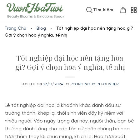
Skip
www.vuonhoatuoi.vn
Tìm kiếm
to
content
Trang Chủ
•
Blog
•
Tốt nghiệp đại học nên tặng hoa gì?
Gợi ý chọn hoa ý nghĩa, tế nhị
Tốt nghiệp đại học nên tặng hoa
gì? Gợi ý chọn hoa ý nghĩa, tế nhị
POSTED ON
26/11/2024
BY
POONG NGUYEN FOUNDER
Lễ tốt nghiệp đại học là khoảnh khắc đánh dấu sự
trưởng thành, khép lại thời sinh viên đầy kỷ niệm với
nhiều người. Vào ngày trọng đại này, người thân, bạn bè
thường dành tặng cho các tân cử nhân những bó hoa
tươi thắm thay lời chúc mừng, khích lệ. Hoa tươi xuất