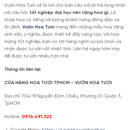
Vườn Hoa Tươi sẽ là nơi cho bạn câu trả lời hài lòng nhất
với câu hỏi:
tốt nghiệp đại học nên tặng hoa gì.
Là
shop hoa có tiếng với lượng khách hàng đông đảo và
ổn định,
Vườn Hoa Tươi
mang đến những mẫu hoa tặng
xinh xắn, ý nghĩa, được thiết kế đầy sáng tạo. Với hoa
mừng tốt nghiệp, bạn có tới hàng nghìn sự lựa chọn và
nhận được tư vấn rất nhiệt tình. Liên hệ ngay hôm nay
để được tư vấn nhiều hơn nhé.
Thông tin liên hệ:
CỬA HÀNG HOA TƯƠI TPHCM – VƯỜN HOA TƯƠI
Địa chỉ: 704/19 Nguyễn Đình Chiểu, Phường 01, Quận 3,
TpHCM
Hotline:
0976.491.322
Google Maps:
https://g.page/vuonhoatuoi