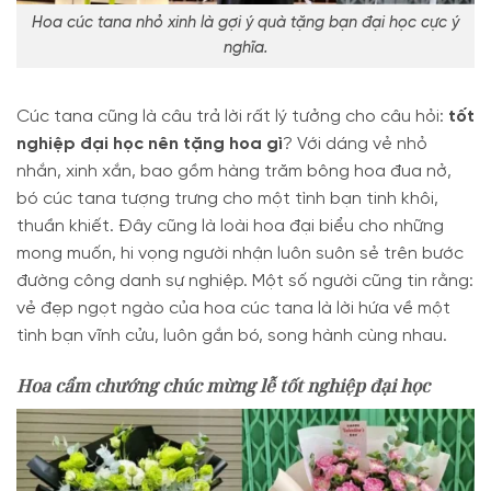
Hoa cúc tana nhỏ xinh là gợi ý quà tặng bạn đại học cực ý
nghĩa.
Cúc tana cũng là câu trả lời rất lý tưởng cho câu hỏi:
tốt
nghiệp đại học nên tặng hoa gì
? Với dáng vẻ nhỏ
nhắn, xinh xắn, bao gồm hàng trăm bông hoa đua nở,
bó cúc tana tượng trưng cho một tình bạn tinh khôi,
thuần khiết. Đây cũng là loài hoa đại biểu cho những
mong muốn, hi vọng người nhận luôn suôn sẻ trên bước
đường công danh sự nghiệp. Một số người cũng tin rằng:
vẻ đẹp ngọt ngào của hoa cúc tana là lời hứa về một
tình bạn vĩnh cửu, luôn gắn bó, song hành cùng nhau.
Hoa cẩm chướng chúc mừng lễ tốt nghiệp đại học