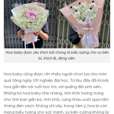
Hoa baby được yêu thích bởi chúng là biểu tượng cho sư bền
bỉ, khích lệ, động viên.
Hoa baby cũng được rất nhiều người chọn lựa cho món
quà tặng ngày tốt nghiệp đại học. Từ lâu, đây đã là loài
hoa gắn liền với tuổi học trò, với quãng đời sinh viên.
Những bó hoa baby nhẹ nhàng, tinh khôi tượng trưng
cho tình bạn gắn bó, tinh khôi, cùng nhau vượt qua năm
tháng đèn sách. Không chỉ vậy, trong tâm ý, hoa bi còn
mang biểu tượng cho sức mạnh, sự kiên cường không lùi