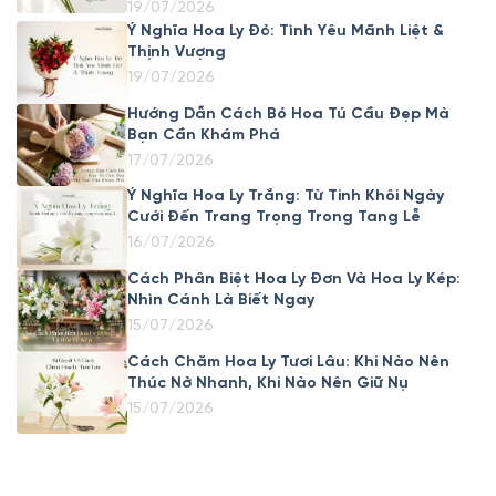
19/07/2026
Ý Nghĩa Hoa Ly Đỏ: Tình Yêu Mãnh Liệt &
Thịnh Vượng
19/07/2026
Hướng Dẫn Cách Bó Hoa Tú Cầu Đẹp Mà
Bạn Cần Khám Phá
17/07/2026
Ý Nghĩa Hoa Ly Trắng: Từ Tinh Khôi Ngày
Cưới Đến Trang Trọng Trong Tang Lễ
16/07/2026
Cách Phân Biệt Hoa Ly Đơn Và Hoa Ly Kép:
Nhìn Cánh Là Biết Ngay
15/07/2026
Cách Chăm Hoa Ly Tươi Lâu: Khi Nào Nên
Thúc Nở Nhanh, Khi Nào Nên Giữ Nụ
15/07/2026