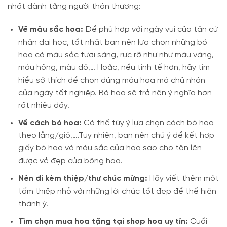
nhất dành tặng người thân thương:
Về màu sắc hoa:
Để phù hợp với ngày vui của tân cử
nhân đại học, tốt nhất bạn nên lựa chọn những bó
hoa có màu sắc tươi sáng, rực rỡ như như màu vàng,
màu hồng, màu đỏ,… Hoặc, nếu tinh tế hơn, hãy tìm
hiểu sở thích để chọn đúng màu hoa mà chủ nhân
của ngày tốt nghiệp. Bó hoa sẽ trở nên ý nghĩa hơn
rất nhiều đấy.
Về cách bó hoa:
Có thể tùy ý lựa chọn cách bó hoa
theo lẵng/giỏ,….Tuy nhiên, bạn nên chú ý để kết hợp
giấy bó hoa và màu sắc của hoa sao cho tôn lên
được vẻ đẹp của bông hoa.
Nên đi kèm thiệp/thư chúc mừng:
Hãy viết thêm một
tấm thiệp nhỏ với những lời chúc tốt đẹp để thể hiện
thành ý.
Tìm chọn mua hoa tặng tại shop hoa uy tín:
Cuối