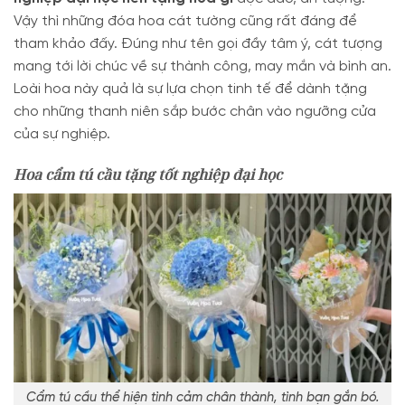
Vậy thì những đóa hoa cát tường cũng rất đáng để
tham khảo đấy. Đúng như tên gọi đầy tâm ý, cát tượng
mang tới lời chúc về sự thành công, may mắn và bình an.
Loài hoa này quả là sự lựa chọn tinh tế để dành tặng
cho những thanh niên sắp bước chân vào ngưỡng cửa
của sự nghiệp.
Hoa cẩm tú cầu tặng tốt nghiệp đại học
Cẩm tú cầu thể hiện tình cảm chân thành, tình bạn gắn bó.