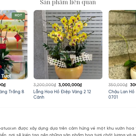
Sản phẩm liên quan
HOT
Giá
Giá
Giá
Gi
00
₫
3,200,000
₫
3,000,000
₫
350,000
₫
30
hiện
gốc
hiện
gố
àng Trắng 8
Lẵng Hoa Hồ Điệp Vàng 2 12
Chậu Lan Hồ 
tại
là:
tại
là:
Cành
0701
00₫.
là:
3,200,000₫.
là:
35
2,100,000₫.
3,000,000₫.
tuoi.vn được xây dựng dựa trên cảm hứng về một khu vườn hoa t
riển, nơi sẽ kiến tạo nên những sản phẩm hoa tươi chất lượng và g