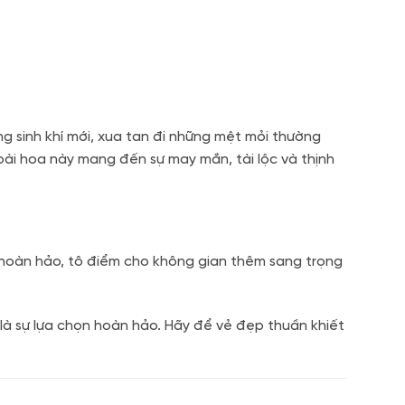
g sinh khí mới, xua tan đi những mệt mỏi thường
loài hoa này mang đến sự may mắn, tài lộc và thịnh
n hoàn hảo, tô điểm cho không gian thêm sang trọng
là sự lựa chọn hoàn hảo. Hãy để vẻ đẹp thuần khiết