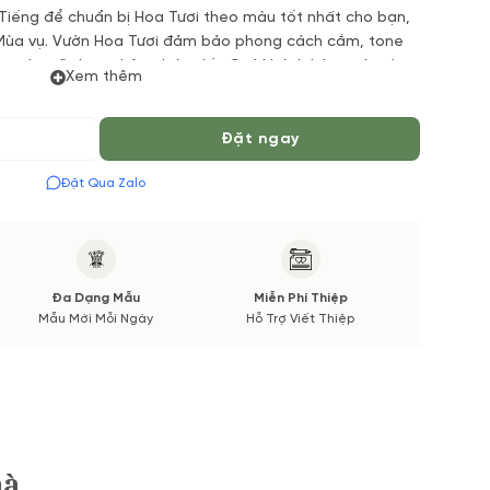
 Tiếng để chuẩn bị Hoa Tươi theo màu tốt nhất cho bạn,
 Mùa vụ. Vườn Hoa Tươi đảm bảo phong cách cắm, tone
Hoa phụ sẽ được thông báo đến Quý khách hàng xác nhận
Xem thêm
Đặt ngay
Đặt Qua Zalo
Đa Dạng Mẫu
Miễn Phí Thiệp
Mẫu Mới Mỗi Ngày
Hỗ Trợ Viết Thiệp
hà