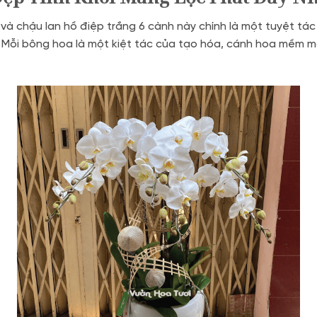
và chậu lan hồ điệp trắng 6 cành này chính là một tuyệt tác
n. Mỗi bông hoa là một kiệt tác của tạo hóa, cánh hoa mềm mạ