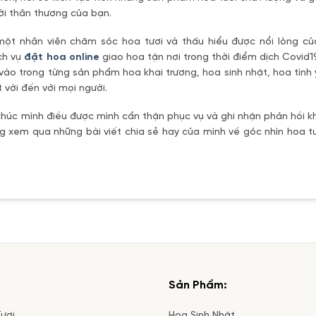
ời thân thương của bạn.
một nhân viên chăm sóc hoa tươi và thấu hiểu được nổi lòng c
ch vụ
đặt hoa online
giao hoa tận nơi trong thời điểm dịch Covid1
vào trong từng sản phẩm hoa khai trương, hoa sinh nhật, hoa tìn
 vời đến với mọi người.
úc mình điều được mình cẩn thận phục vụ và ghi nhận phản hồi kh
 xem qua những bài viết chia sẻ hay của mình về góc nhìn hoa tư
Sản Phẩm:
ươi
Hoa Sinh Nhật