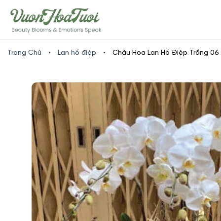
Skip
www.vuonhoatuoi.vn
to
content
Trang Chủ
•
Lan hồ điệp
•
Chậu Hoa Lan Hồ Điệp Trắng 06