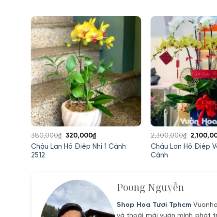
Giá
Giá
Giá
380,000
₫
320,000
₫
2,300,000
₫
2,100,0
gốc
hiện
gốc
Chậu Lan Hồ Điệp Nhí 1 Cành
Chậu Lan Hồ Điệp V
Cành
là:
tại
là:
2512
Cành
380,000₫.
là:
2,300,0
0₫.
320,000₫.
Poong Nguyễn
Shop Hoa Tươi Tphcm
Vuonhoa
và thoải mái vươn mình phát t