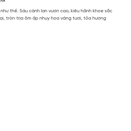
 như thế. Sáu cành lan vươn cao, kiêu hãnh khoe sắc
i, tròn trịa ôm ấp nhụy hoa vàng tươi, tỏa hương