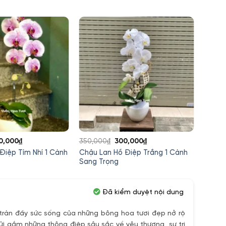
á
Giá
Giá
Giá
0,000
₫
350,000
₫
300,000
₫
1,500,
c
hiện
gốc
hiện
Điệp Tím Nhí 1 Cành
Chậu Lan Hồ Điệp Trắng 1 Cành
Chậu 
tại
là:
tại
Sang Trọng
Truyề
0,000₫.
là:
350,000₫.
là:
300,000₫.
300,000₫.
Đã kiểm duyệt nội dung
ràn đầy sức sống của những bông hoa tươi đẹp nở rộ
ửi gắm những thông điệp sâu sắc về yêu thương, sự tri