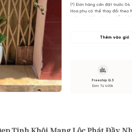
(*) Đơn hàng cần đặt trước 04
Hoa phụ có thể thay đổi theo
màu sắc. Nếu có thay đổi về 
trước khi cắm.
Thêm vào giỏ
Freeship Q.3
Đơn Từ 400k
Đẹp Tinh Khôi Mang Lộc Phát Đầy N