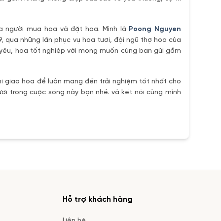
ủa người mua hoa và đặt hoa. Mình là
Poong Nguyen
9, qua những lần phục vụ hoa tươi, đội ngũ thợ hoa của
h yêu, hoa tốt nghiệp với mong muốn cùng bạn gửi gắm
i giao hoa để luôn mang đến trải nghiệm tốt nhất cho
ơi trong cuộc sống này bạn nhé. và kết nối cùng mình
Hỗ trợ khách hàng
Liên hệ