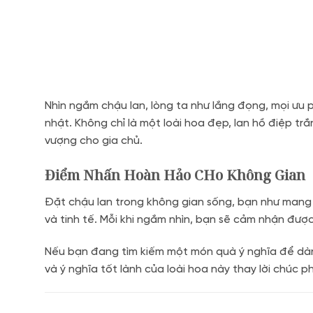
Nhìn ngắm chậu lan, lòng ta như lắng đọng, mọi ưu 
nhật. Không chỉ là một loài hoa đẹp, lan hồ điệp tr
vượng cho gia chủ.
Điểm Nhấn Hoàn Hảo CHo Không Gian
Đặt chậu lan trong không gian sống, bạn như mang 
và tinh tế. Mỗi khi ngắm nhìn, bạn sẽ cảm nhận được
Nếu bạn đang tìm kiếm một món quà ý nghĩa để dành
và ý nghĩa tốt lành của loài hoa này thay lời chúc