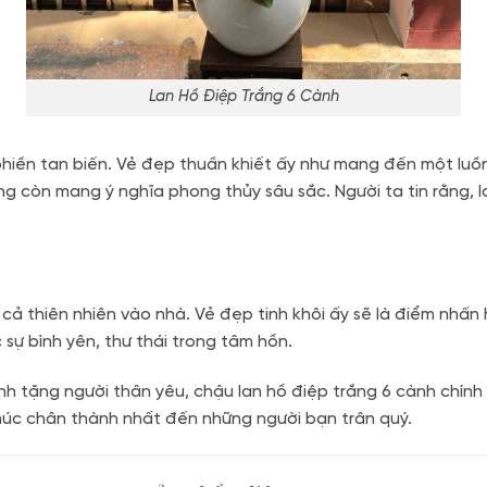
Lan Hồ Điệp Trắng 6 Cành
phiền tan biến. Vẻ đẹp thuần khiết ấy như mang đến một luồn
ắng còn mang ý nghĩa phong thủy sâu sắc. Người ta tin rằng, 
cả thiên nhiên vào nhà. Vẻ đẹp tinh khôi ấy sẽ là điểm nhấ
 sự bình yên, thư thái trong tâm hồn.
 tặng người thân yêu, chậu lan hồ điệp trắng 6 cành chính 
 phúc chân thành nhất đến những người bạn trân quý.