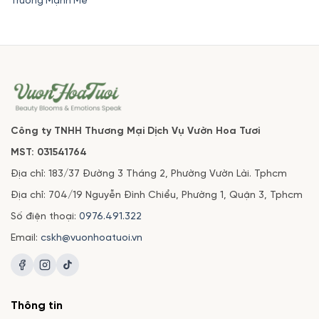
Trương Mạnh Mẽ
là:
tại
2,200,000₫.
là:
1,950,000₫.
Công ty TNHH Thương Mại Dịch Vụ Vườn Hoa Tươi
MST: 031541764
Địa chỉ: 183/37 Đường 3 Tháng 2, Phường Vườn Lài. Tphcm
Địa chỉ: 704/19 Nguyễn Đình Chiểu, Phường 1, Quận 3, Tphcm
Số điện thoại:
0976.491.322
Email:
cskh@vuonhoatuoi.vn
Thông tin