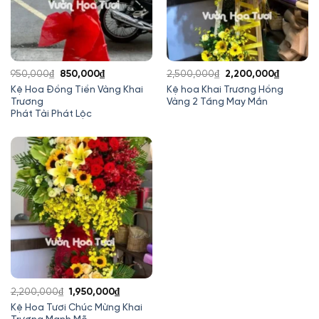
Giá
Giá
Giá
Giá
950,000
₫
850,000
₫
2,500,000
₫
2,200,000
₫
gốc
hiện
gốc
hiện
Kệ Hoa Đồng Tiền Vàng Khai
Kệ hoa Khai Trương Hồng
Trương
Vàng 2 Tầng May Mắn
là:
tại
là:
tại
Phát Tài Phát Lộc
950,000₫.
là:
2,500,000₫.
là:
850,000₫.
2,200,0
Giá
Giá
2,200,000
₫
1,950,000
₫
gốc
hiện
Kệ Hoa Tươi Chúc Mừng Khai