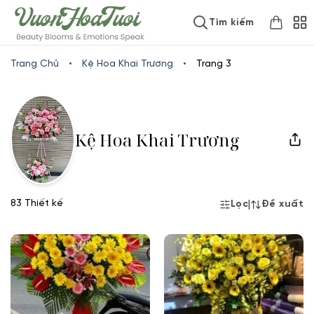
Skip
www.vuonhoatuoi.vn
Tìm kiếm
to
content
Trang Chủ
•
Kệ Hoa Khai Trương
•
Trang 3
Kệ Hoa Khai Trương
83 Thiết kế
|
Lọc
Đề xuất