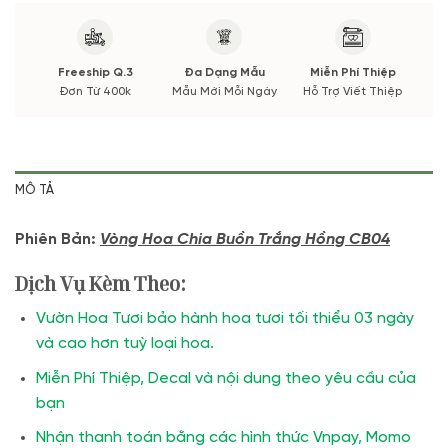
Freeship Q.3
Đa Dạng Mẫu
Miễn Phí Thiệp
Đơn Từ 400k
Mẫu Mới Mỗi Ngày
Hỗ Trợ Viết Thiệp
MÔ TẢ
Phiên Bản:
Vòng Hoa Chia Buồn Trắng Hồng CB04
Dịch Vụ Kèm Theo:
Vườn Hoa Tươi bảo hành hoa tươi tối thiểu 03 ngày
và cao hơn tuỳ loại hoa.
Miễn Phí Thiệp, Decal và nội dung theo yêu cầu của
bạn
Nhận thanh toán bằng các hình thức Vnpay, Momo