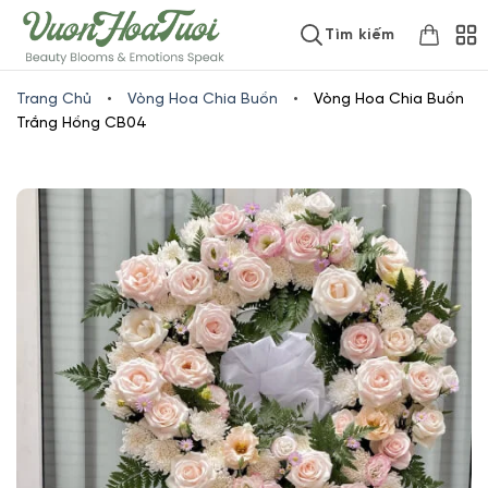
Skip
www.vuonhoatuoi.vn
Tìm kiếm
to
content
Trang Chủ
•
Vòng Hoa Chia Buồn
•
Vòng Hoa Chia Buồn
Trắng Hồng CB04