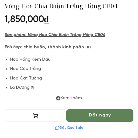
Vòng Hoa Chia Buồn Trắng Hồng CB04
1,850,000
₫
Sản phẩm: Vòng Hoa Chia Buồn Trắng Hồng CB04
Phù hợp:
chia buồn, thành kính phân ưu
Hoa Hồng Kem Dâu
Hoa Cúc Trắng
Hoa Cát Tường
Lá Dương Xỉ
Phụ kiện
Xem thêm
(*) Vườn Hoa Tươi đảm bảo phong cách cắm, tone màu sắc.
Thêm vào giỏ
Đặt ngay
Nếu có thay đổi về Hoa phụ và thời gian giao sẽ được thông
báo đến Quý khách hàng xác nhận trước khi cắm hay bó.
Đặt Qua Zalo