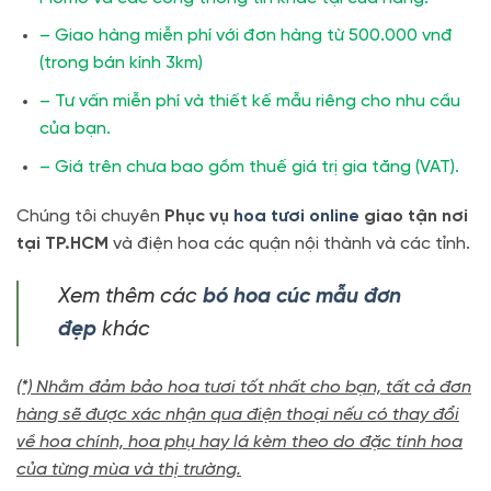
– Giao hàng miễn phí với đơn hàng từ 500.000 vnđ
(trong bán kính 3km)
– Tư vấn miễn phí và thiết kế mẫu riêng cho nhu cầu
của bạn.
– Giá trên chưa bao gồm thuế giá trị gia tăng (VAT).
Chúng tôi chuyên
Phục vụ
hoa tươi online
giao tận nơi
tại TP.HCM
và điện hoa các quận nội thành và các tỉnh.
Xem thêm các
bó hoa cúc mẫu đơn
đẹp
khác
(*) Nhằm đảm bảo hoa tươi tốt nhất cho bạn, tất cả đơn
hàng sẽ được xác nhận qua điện thoại nếu có thay đổi
về hoa chính, hoa phụ hay lá kèm theo do đặc tính hoa
của từng mùa và thị trường.