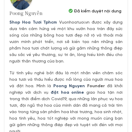
Đã kiểm duyệt nội dung
Poong Nguyễn
Shop Hoa Tươi Tphcm
Vuonhoatuoi.vn được xây dựng
dựa trên cảm hứng về một khu vườn hoa tràn đầy sức
sống của những bông hoa tươi đẹp nở rộ và thoải mái
vươn mình phát triển, nơi sẽ kiến tạo nên những sản
phẩm hoa tươi chất lượng và gửi gắm những thông điệp
sâu sắc về yêu thương, sự tri ân, lòng hiếu kính đếu cho
người thân thương của bạn.
Từ tình yêu nghề bắt đầu là một nhân viên chăm sóc
hoa tươi và thấu hiểu được nổi lòng của người mua hoa
và đặt hoa. Mình là
Poong Nguyen
Founder
đã khởi
nghiệp với dịch vụ
đặt hoa online
giao hoa tận nơi
trong thời điểm dịch Covid19, qua những lần phục vụ hoa
tươi, đội ngũ thợ hoa của mình dần đã mang cả trái tím
vào trong từng sản phẩm hoa khai trương, hoa sinh nhật,
hoa tình yêu, hoa tốt nghiệp với mong muốn cùng bạn
gửi gắm những thông điệp đẹp và tuyệt vời đến với mọi
người.