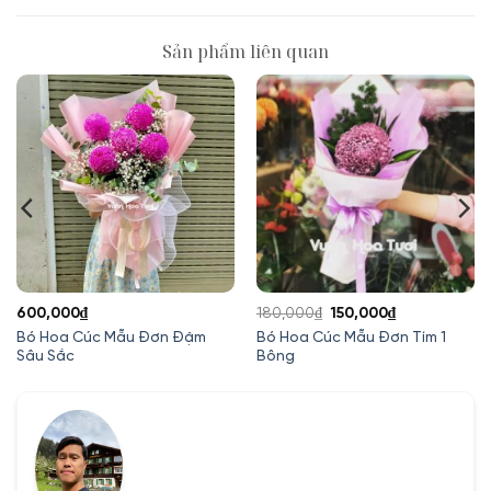
Sản phẩm liên quan
Giá
Giá
600,000
₫
180,000
₫
150,000
₫
gốc
hiện
Bó Hoa Cúc Mẫu Đơn Đậm
Bó Hoa Cúc Mẫu Đơn Tím 1
Sâu Sắc
Bông
là:
tại
180,000₫.
là:
00₫.
150,000₫.