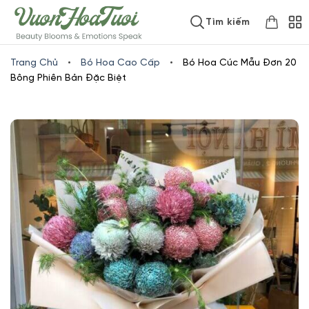
Skip
www.vuonhoatuoi.vn
Tìm kiếm
to
content
Trang Chủ
•
Bó Hoa Cao Cấp
•
Bó Hoa Cúc Mẫu Đơn 20
Bông Phiên Bản Đặc Biệt