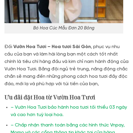
Bó Hoa Cúc Mẫu Đơn 20 Bông
Đối
Vườn Hoa Tươi – Hoa tươi Sài Gòn
, phục vụ nhu
cầu của bạn và làm hài lòng bạn một cách tốt nhất
chính là tiêu chí hàng đầu và kim chỉ nam hành động của
Vườn Hoa Tươi. Bằng đội ngủ trẻ trung, năng động chắc
chắn sẽ mang đến những phong cách hoa tươi đầy độc
đáo, mới lạ và phù hợp với túi tiền của bạn,
Ưu đãi đặt Hoa từ Vườn Hoa Tươi
– Vườn Hoa Tươi bảo hành hoa tươi tối thiểu 03 ngày
và cao hơn tuỳ loại hoa.
– Chấp nhận thanh toán bằng các hình thức Vnpay,
Momo và các cổng thông tin khác tại cửa hàng.