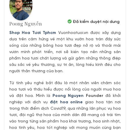
Đã kiểm duyệt nội dung
Poong Nguyễn
Shop Hoa Tươi Tphcm
Vuonhoatuoi.vn được xây dựng
dựa trên cảm hứng về một khu vườn hoa tràn đầy sức
sống của những bông hoa tươi đẹp nở rộ và thoải mái
vươn mình phát triển, nơi sẽ kiến tạo nên những sản
phẩm hoa tươi chất lượng và gửi gắm những thông điệp
sâu sắc về yêu thương, sự tri ân, lòng hiếu kính đếu cho
người thân thương của bạn.
Từ tình yêu nghề bắt đầu là một nhân viên chăm sóc
hoa tươi và thấu hiểu được nổi lòng của người mua hoa
và đặt hoa. Mình là
Poong Nguyen
Founder
đã khởi
nghiệp với dịch vụ
đặt hoa online
giao hoa tận nơi
trong thời điểm dịch Covid19, qua những lần phục vụ hoa
tươi, đội ngũ thợ hoa của mình dần đã mang cả trái tím
vào trong từng sản phẩm hoa khai trương, hoa sinh nhật,
hoa tình yêu, hoa tốt nghiệp với mong muốn cùng bạn