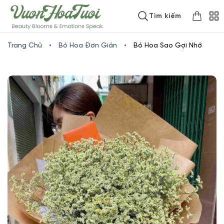
Skip
www.vuonhoatuoi.vn
Tìm kiếm
to
content
Trang Chủ
•
Bó Hoa Đơn Giản
•
Bó Hoa Sao Gợi Nhớ