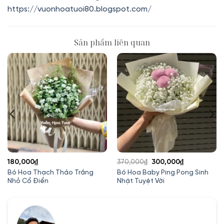
https://vuonhoatuoi80.blogspot.com/
Sản phẩm liên quan
Giá
Giá
180,000
₫
370,000
₫
300,000
₫
gốc
hiện
Bó Hoa Thạch Thảo Trắng
Bó Hoa Baby Ping Pong Sinh
Nhỏ Cổ Điển
Nhật Tuyệt Vời
là:
tại
370,000₫.
là:
300,000₫.