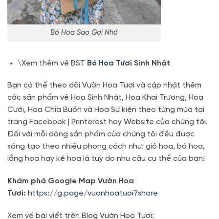
Bó Hoa Sao Gợi Nhớ
\Xem thêm về BST
Bó Hoa Tươi
Sinh Nhật
Bạn có thể theo dõi Vườn Hoa Tươi và cập nhật thêm
các sản phẩm về Hoa Sinh Nhật, Hoa Khai Trương, Hoa
Cưới, Hoa Chia Buồn và Hoa Sự kiện theo từng mùa tại
trang Facebook | Printerest hay Website của chúng tôi.
Đối với mỗi dòng sản phẩm của chúng tôi đều được
sáng tạo theo nhiều phong cách như: giỏ hoa, bó hoa,
lẵng hoa hay kệ hoa là tuỳ do nhu cầu cụ thể của bạn!
Khám phá Google Map Vườn Hoa
Tươi:
https://g.page/vuonhoatuoi?share
Xem về bài viết trên Blog Vườn Hoa Tươi: