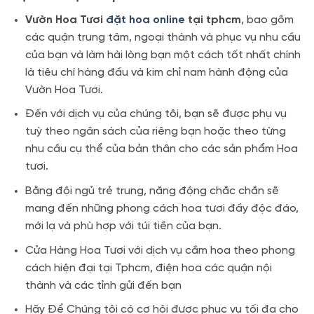
Vườn Hoa Tươi
đặt hoa online
tại tphcm
, bao gồm
các quận trung tâm, ngoại thành và phục vụ nhu cầu
của bạn và làm hài lòng bạn một cách tốt nhất chính
là tiêu chí hàng đầu và kim chỉ nam hành động của
Vườn Hoa Tươi.
Đến với dịch vụ của chúng tôi, bạn sẽ được phụ vụ
tuỳ theo ngân sách của riêng bạn hoặc theo từng
nhu cầu cụ thể của bản thân cho các sản phẩm Hoa
tươi.
Bằng đội ngủ trẻ trung, năng động chắc chắn sẽ
mang đến những phong cách hoa tươi đầy độc đáo,
mới lạ và phù hợp với túi tiền của bạn.
Cửa Hàng Hoa Tươi với dịch vụ cắm hoa theo phong
cách hiện đại tại Tphcm, điện hoa các quận nội
thành và các tỉnh gửi đến bạn
Hãy Để Chúng tôi có cơ hội được phục vụ tối đa cho