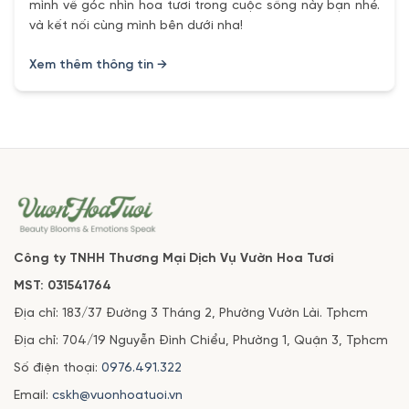
mình về góc nhìn hoa tươi trong cuộc sống này bạn nhé.
và kết nối cùng mình bên dưới nha!
Xem thêm thông tin →
Công ty TNHH Thương Mại Dịch Vụ Vườn Hoa Tươi
MST: 031541764
Địa chỉ: 183/37 Đường 3 Tháng 2, Phường Vườn Lài. Tphcm
Địa chỉ: 704/19 Nguyễn Đình Chiểu, Phường 1, Quận 3, Tphcm
Số điện thoại:
0976.491.322
Email:
cskh@vuonhoatuoi.vn