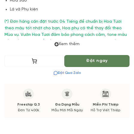
Hoa Sao
Lá và Phụ kiện
(*) Đơn hàng cần đặt trước 04 Tiếng để chuẩn bị Hoa Tươi
theo màu tốt nhất cho bạn, Hoa phụ có thể thay đổi theo
Mùa vụ. Vườn Hoa Tươi đảm bảo phong cách cắm, tone màu
sắc. Nếu có thay đổi về Hoa phụ sẽ được thông báo đến Quý
Xem thêm
khách hàng xác nhận trước khi cắm.
Thêm vào giỏ
Đặt ngay
Đặt Qua Zalo
Freeship Q.3
Đa Dạng Mẫu
Miễn Phí Thiệp
Đơn Từ 400k
Mẫu Mới Mỗi Ngày
Hỗ Trợ Viết Thiệp