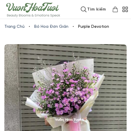
Skip
www.vuonhoatuoi.vn
Tìm kiếm
to
content
Trang Chủ
•
Bó Hoa Đơn Giản
•
Purple Devotion