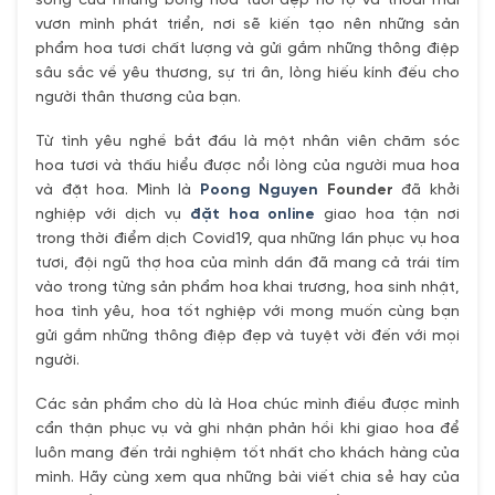
sống của những bông hoa tươi đẹp nở rộ và thoải mái
vươn mình phát triển, nơi sẽ kiến tạo nên những sản
phẩm hoa tươi chất lượng và gửi gắm những thông điệp
sâu sắc về yêu thương, sự tri ân, lòng hiếu kính đếu cho
người thân thương của bạn.
Từ tình yêu nghề bắt đầu là một nhân viên chăm sóc
hoa tươi và thấu hiểu được nổi lòng của người mua hoa
và đặt hoa. Mình là
Poong Nguyen
Founder
đã khởi
nghiệp với dịch vụ
đặt hoa online
giao hoa tận nơi
trong thời điểm dịch Covid19, qua những lần phục vụ hoa
tươi, đội ngũ thợ hoa của mình dần đã mang cả trái tím
vào trong từng sản phẩm hoa khai trương, hoa sinh nhật,
hoa tình yêu, hoa tốt nghiệp với mong muốn cùng bạn
gửi gắm những thông điệp đẹp và tuyệt vời đến với mọi
người.
Các sản phẩm cho dù là Hoa chúc mình điều được mình
cẩn thận phục vụ và ghi nhận phản hồi khi giao hoa để
luôn mang đến trải nghiệm tốt nhất cho khách hàng của
mình. Hãy cùng xem qua những bài viết chia sẻ hay của