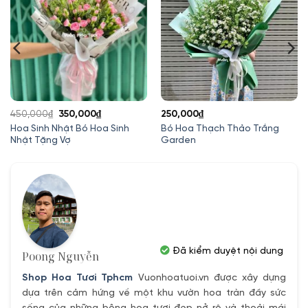
Giá
Giá
450,000
₫
350,000
₫
250,000
₫
gốc
hiện
Hoa Sinh Nhật Bó Hoa Sinh
Bó Hoa Thạch Thảo Trắng
Nhật Tặng Vợ
Garden
là:
tại
450,000₫.
là:
350,000₫.
Đã kiểm duyệt nội dung
Poong Nguyễn
Shop Hoa Tươi Tphcm
Vuonhoatuoi.vn được xây dựng
dựa trên cảm hứng về một khu vườn hoa tràn đầy sức