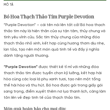
MÔ TẢ
Bó Hoa Thạch Thảo Tím Purple Devotion
“Purple Devotion” – cái tên nói lên tất cả! Bó hoa thạch
thảo tím này là hiện thân của sự tận tâm, thủy chung và
tình yêu vĩnh cửu. Sắc tím thủy chung của những đóa
thạch thảo nhỏ xinh, kết hợp cùng hương thơm dịu nhẹ,
lan tỏa, tạo nên một món quà tinh tế và đầy ý nghĩa
dành tặng người thương.
“Purple Devotion”
được thiết kế tỉ mỉ với những đóa
thạch thảo tím được tuyển chọn kỹ lưỡng, kết hợp hài
hòa cùng các loại lá phụ xanh tươi, tạo nên một tổng
thể hài hòa và thu hút. Bó hoa được gói trong giấy gói
sang trọng, điểm xuyết thêm nơ lụa thanh lịch, càng làm
tôn lên vẻ đẹp tinh tế của thạch thảo tím.
Món quà hoàn hảo cho mọi dịp: