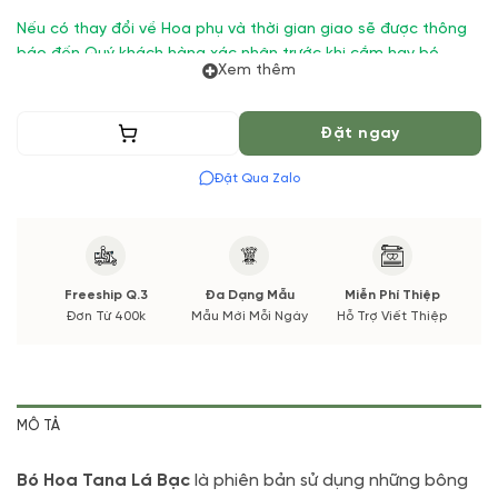
Nếu có thay đổi về Hoa phụ và thời gian giao sẽ được thông
báo đến Quý khách hàng xác nhận trước khi cắm hay bó.
Xem thêm
Thêm vào giỏ
Đặt ngay
Đặt Qua Zalo
Freeship Q.3
Đa Dạng Mẫu
Miễn Phí Thiệp
Đơn Từ 400k
Mẫu Mới Mỗi Ngày
Hỗ Trợ Viết Thiệp
MÔ TẢ
Bó Hoa Tana Lá Bạc
là phiên bản sử dụng những bông