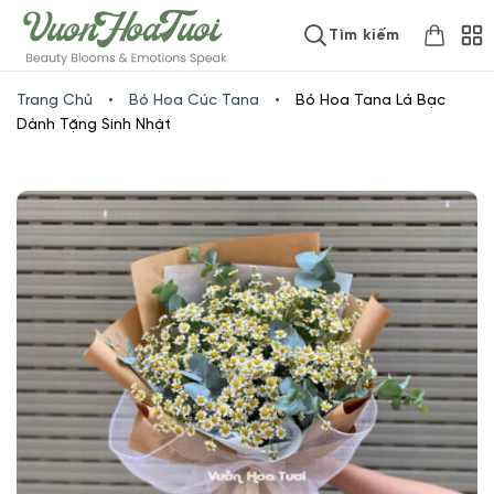
Skip
www.vuonhoatuoi.vn
Tìm kiếm
to
content
Trang Chủ
•
Bó Hoa Cúc Tana
•
Bó Hoa Tana Lá Bạc
Dành Tặng Sinh Nhật