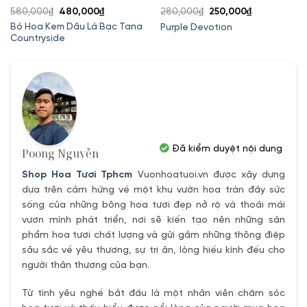
Giá
Giá
Giá
Giá
580,000
₫
480,000
₫
280,000
₫
250,000
₫
gốc
hiện
gốc
hiện
Bó Hoa Kem Dâu Lá Bạc Tana
Purple Devotion
Countryside
là:
tại
là:
tại
580,000₫.
là:
280,000₫.
là:
.
480,000₫.
250,000₫.
Đã kiểm duyệt nội dung
Poong Nguyễn
Shop Hoa Tươi Tphcm
Vuonhoatuoi.vn được xây dựng
dựa trên cảm hứng về một khu vườn hoa tràn đầy sức
sống của những bông hoa tươi đẹp nở rộ và thoải mái
vươn mình phát triển, nơi sẽ kiến tạo nên những sản
phẩm hoa tươi chất lượng và gửi gắm những thông điệp
sâu sắc về yêu thương, sự tri ân, lòng hiếu kính đếu cho
người thân thương của bạn.
Từ tình yêu nghề bắt đầu là một nhân viên chăm sóc