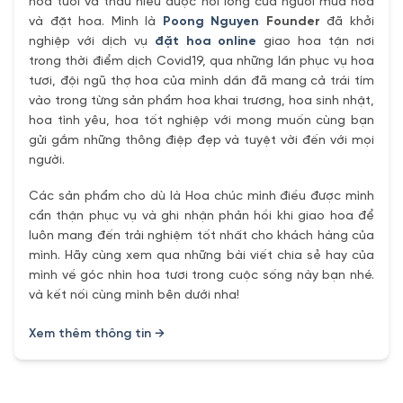
hoa tươi và thấu hiểu được nổi lòng của người mua hoa
và đặt hoa. Mình là
Poong Nguyen
Founder
đã khởi
nghiệp với dịch vụ
đặt hoa online
giao hoa tận nơi
trong thời điểm dịch Covid19, qua những lần phục vụ hoa
tươi, đội ngũ thợ hoa của mình dần đã mang cả trái tím
vào trong từng sản phẩm hoa khai trương, hoa sinh nhật,
hoa tình yêu, hoa tốt nghiệp với mong muốn cùng bạn
gửi gắm những thông điệp đẹp và tuyệt vời đến với mọi
người.
Các sản phẩm cho dù là Hoa chúc mình điều được mình
cẩn thận phục vụ và ghi nhận phản hồi khi giao hoa để
luôn mang đến trải nghiệm tốt nhất cho khách hàng của
mình. Hãy cùng xem qua những bài viết chia sẻ hay của
mình về góc nhìn hoa tươi trong cuộc sống này bạn nhé.
và kết nối cùng mình bên dưới nha!
Xem thêm thông tin →