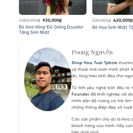
Giá
Giá
Giá
1,050,000
₫
920,000
₫
520,000
₫
420,000
₫
gốc
hiện
gốc
ười
Bó Hoa Hồng Đỏ Giống Ecuador
Bó Hoa Sinh Nhật T
là:
tại
là:
Tặng Sinh Nhật
1,050,000₫.
là:
520,000₫.
0₫.
920,000₫.
Poong Nguyễn
Shop Hoa Tươi Tphcm
Vuonhoa
và thoải mái vươn mình phát t
ân, lòng hiếu kính đếu cho ngư
Từ tình yêu nghề bắt đầu là 
Founder
đã khởi nghiệp với dị
mình dần đã mang cả trái tím 
những thông điệp đẹp và tuyệt
Các sản phẩm cho dù là Hoa ch
khách hàng của mình. Hãy cùng
bên dưới nha!