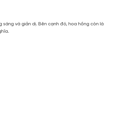
g sáng và giản dị. Bên cạnh đó, hoa hồng còn là
ghĩa.