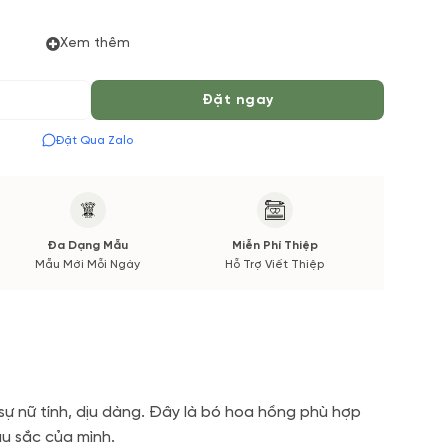
Xem thêm
 Tiếng để chuẩn bị Hoa Tươi theo màu tốt nhất cho bạn,
 Mùa vụ. Vườn Hoa Tươi đảm bảo phong cách cắm, tone
Đặt ngay
 được thông báo đến Quý khách hàng xác nhận trước khi
Đặt Qua Zalo
Đa Dạng Mẫu
Miễn Phí Thiệp
Mẫu Mới Mỗi Ngày
Hỗ Trợ Viết Thiệp
sự nữ tính, dịu dàng. Đây là bó hoa hồng phù hợp
âu sắc của mình.