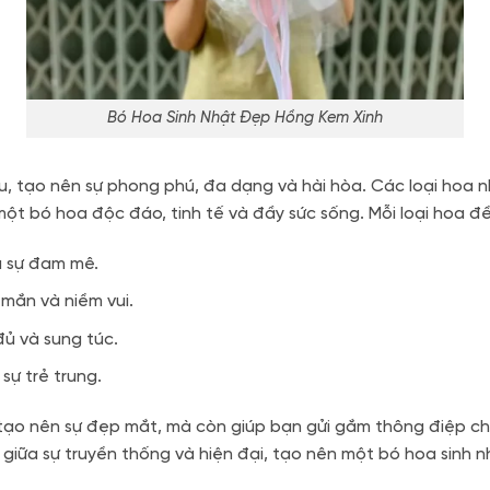
Bó Hoa Sinh Nhật Đẹp Hồng Kem Xinh
au, tạo nên sự phong phú, đa dạng và hài hòa. Các loại hoa
ột bó hoa độc đáo, tinh tế và đầy sức sống. Mỗi loại hoa đề
à sự đam mê.
mắn và niềm vui.
đủ và sung túc.
 sự trẻ trung.
ể tạo nên sự đẹp mắt, mà còn giúp bạn gửi gắm thông điệp ch
ợp giữa sự truyền thống và hiện đại, tạo nên một bó hoa sinh 