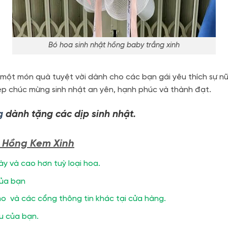
Bó hoa sinh nhật hồng baby trắng xinh
 một món quà tuyệt vời dành cho các bạn gái yêu thích sự nữ
ệp chúc mừng sinh nhật an yên, hạnh phúc và thành đạt.
g
dành tặng các dịp sinh nhật.
p Hồng Kem Xinh
ày và cao hơn tuỳ loại hoa.
của bạn
o và các cổng thông tin khác tại cửa hàng.
ầu của bạn.