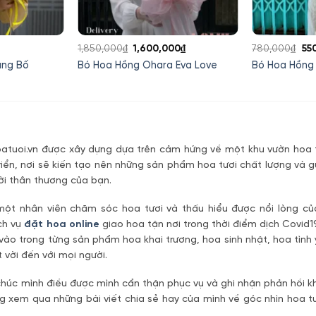
Giá
Giá
Giá
Gi
1,850,000
₫
1,600,000
₫
780,000
₫
55
hiện
gốc
hiện
gố
ặng Bố
Bó Hoa Hồng Ohara Eva Love
Bó Hoa Hồng 
tại
là:
tại
là:
là:
1,850,000₫.
là:
78
420,000₫.
1,600,000₫.
tuoi.vn được xây dựng dựa trên cảm hứng về một khu vườn hoa t
riển, nơi sẽ kiến tạo nên những sản phẩm hoa tươi chất lượng và g
ời thân thương của bạn.
một nhân viên chăm sóc hoa tươi và thấu hiểu được nổi lòng c
ch vụ
đặt hoa online
giao hoa tận nơi trong thời điểm dịch Covid1
vào trong từng sản phẩm hoa khai trương, hoa sinh nhật, hoa tìn
 vời đến với mọi người.
úc mình điều được mình cẩn thận phục vụ và ghi nhận phản hồi kh
 xem qua những bài viết chia sẻ hay của mình về góc nhìn hoa tư