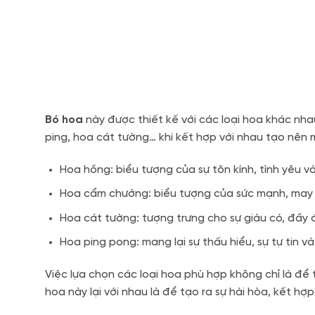
Bó hoa
này được thiết kế với các loại hoa khác nh
ping, hoa cát tường… khi kết hợp với nhau tạo nên m
Hoa hồng: biểu tượng của sự tôn kính, tình yêu v
Hoa cẩm chướng: biểu tượng của sức mạnh, may 
Hoa cát tường: tượng trưng cho sự giàu có, đầy 
Hoa ping pong: mang lại sự thấu hiểu, sự tự tin và
Việc lựa chọn các loại hoa phù hợp không chỉ là đ
hoa này lại với nhau là để tạo ra sự hài hòa, kết h