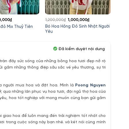
á
Giá
Giá
Giá
0,000
₫
1,200,000
₫
1,000,000
₫
750,0
c
hiện
gốc
hiện
Bó Hoa Hồng Đỏ Sinh Nhật Người
Hoa H
đỏ Mix Thuỷ Tiên
tại
là:
tại
Yêu
Xắn
0,000₫.
là:
1,200,000₫.
là:
550,000₫.
1,000,000₫.
Đã kiểm duyệt nội dung
ràn đầy sức sống của những bông hoa tươi đẹp nở rộ
ửi gắm những thông điệp sâu sắc về yêu thương, sự tri
ủa người mua hoa và đặt hoa. Mình là
Poong Nguyen
9, qua những lần phục vụ hoa tươi, đội ngũ thợ hoa của
h yêu, hoa tốt nghiệp với mong muốn cùng bạn gửi gắm
i giao hoa để luôn mang đến trải nghiệm tốt nhất cho
ơi trong cuộc sống này bạn nhé. và kết nối cùng mình