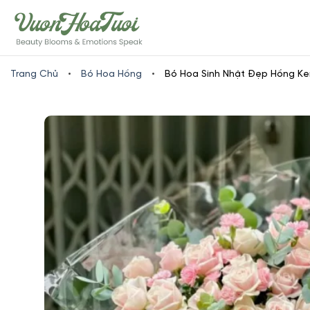
Skip
www.vuonhoatuoi.vn
to
content
Trang Chủ
•
Bó Hoa Hồng
•
Bó Hoa Sinh Nhật Đẹp Hồng Ke