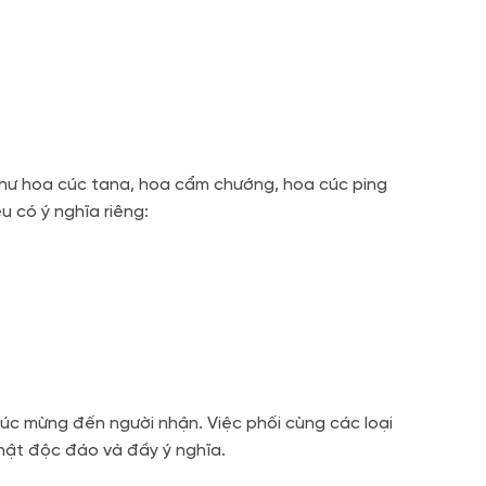
 như hoa cúc tana, hoa cẩm chướng, hoa cúc ping
u có ý nghĩa riêng:
úc mừng đến người nhận. Việc phối cùng các loại
nhật độc đáo và đầy ý nghĩa.