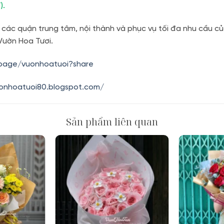
).
 các quận trung tâm, nội thành và phục vụ tối đa nhu cầu củ
Vườn Hoa Tươi.
.page/vuonhoatuoi?share
uonhoatuoi80.blogspot.com/
Sản phẩm liên quan