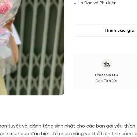
Lá Bạc và Phụ kiện
(*) Đơn hàng cần đặt trước 04
Hoa phụ có thể thay đổi theo
màu sắc.
Thêm vào giỏ
Nếu có thay đổi về Hoa phụ sẽ
cắm.
Freeship Q.3
Đơn Từ 400k
họn tuyệt vời dành tặng sinh nhật cho các bạn gái yêu thích 
thành món quà đặc biệt để chúc mừng và thể hiện tình cảm s