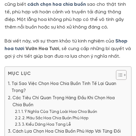
cũng biết
cách chọn hoa chia buồn
sao cho thật tinh
tế, phù hợp với hoàn cảnh và truyền tải đúng thông
điệp. Một lẵng hoa không phù hợp có thể vô tình gây
thêm nỗi buồn hoặc sự khó xử không đáng có.
Bài viết này, với sự tham khảo từ kinh nghiệm của
Shop
hoa tươi
Vườn Hoa Tươi
, sẽ cung cấp những bí quyết và
gợi ý chi tiết giúp bạn đưa ra lựa chọn ý nghĩa nhất.
MỤC LỤC
Tại Sao Việc Chọn Hoa Chia Buồn Tinh Tế Lại Quan
Trọng?
Các Tiêu Chí Quan Trọng Hàng Đầu Khi Chọn Hoa
Chia Buồn
1. Ý Nghĩa Của Từng Loài Hoa Chia Buồn
2. Màu Sắc Hoa Chia Buồn Phù Hợp
3. Kiểu Dáng Hoa Tang Lễ
Cách Lựa Chọn Hoa Chia Buồn Phù Hợp Với Từng Đối