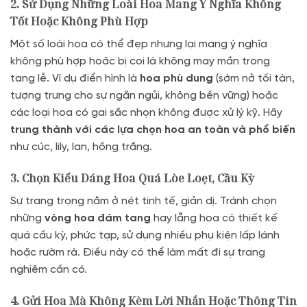
2. Sử Dụng Những Loài Hoa Mang Ý Nghĩa Không
Tốt Hoặc Không Phù Hợp
Một số loài hoa có thể đẹp nhưng lại mang ý nghĩa
không phù hợp hoặc bị coi là không may mắn trong
tang lễ. Ví dụ điển hình là
hoa phù dung
(sớm nở tối tàn,
tượng trưng cho sự ngắn ngủi, không bền vững) hoặc
các loại hoa có gai sắc nhọn không được xử lý kỹ. Hãy
trung thành với các lựa chọn hoa an toàn và phổ biến
như cúc, lily, lan, hồng trắng.
3. Chọn Kiểu Dáng Hoa Quá Lòe Loẹt, Cầu Kỳ
Sự trang trọng nằm ở nét tinh tế, giản dị. Tránh chọn
những
vòng hoa đám tang
hay lẵng hoa có thiết kế
quá cầu kỳ, phức tạp, sử dụng nhiều phụ kiện lấp lánh
hoặc rườm rà. Điều này có thể làm mất đi sự trang
nghiêm cần có.
4. Gửi Hoa Mà Không Kèm Lời Nhắn Hoặc Thông Tin