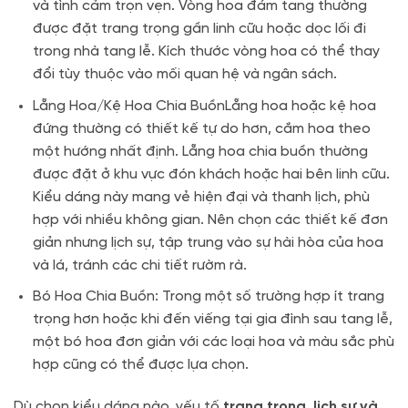
và tình cảm trọn vẹn. Vòng hoa đám tang thường
được đặt trang trọng gần linh cữu hoặc dọc lối đi
trong nhà tang lễ. Kích thước vòng hoa có thể thay
đổi tùy thuộc vào mối quan hệ và ngân sách.
Lẵng Hoa/Kệ Hoa Chia BuồnLẵng hoa hoặc kệ hoa
đứng thường có thiết kế tự do hơn, cắm hoa theo
một hướng nhất định. Lẵng hoa chia buồn thường
được đặt ở khu vực đón khách hoặc hai bên linh cữu.
Kiểu dáng này mang vẻ hiện đại và thanh lịch, phù
hợp với nhiều không gian. Nên chọn các thiết kế đơn
giản nhưng lịch sự, tập trung vào sự hài hòa của hoa
và lá, tránh các chi tiết rườm rà.
Bó Hoa Chia Buồn: Trong một số trường hợp ít trang
trọng hơn hoặc khi đến viếng tại gia đình sau tang lễ,
một bó hoa đơn giản với các loại hoa và màu sắc phù
hợp cũng có thể được lựa chọn.
Dù chọn kiểu dáng nào, yếu tố
trang trọng, lịch sự và