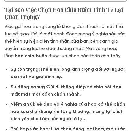
Tại Sao Việc Chọn Hoa Chia Buồn Tinh Tế Lại
Quan Trọng?
Việc gửi hoa trong tang lễ không đơn thuần là một thủ
tục xã giao. Đó là một hành động mang ý nghĩa sâu sắc,
thể hiện sự hiện diện tinh thần của bạn bên cạnh gia
quyến trong lúc họ đau thương nhất. Một vòng hoa,
lẵng
hoa chia buồn
được lựa chọn cẩn thận cho thấy:
Sự tôn trọng:Thể hiện lòng kính trọng đối với người
đã mất và gia đình họ.
Sự đồng cảm:g Gửi đi thông điệp sẻ chia nỗi đau,
mất mát một cách chân thành.
Niềm an ủi: Vẻ đẹp và ý nghĩa của hoa có thể phần
nào xoa dịu không khí tang thương, mang lại chút
bình yên cho tâm hồn người ở lại.
Phù hợp văn hóa: Lựa chọn đúng loại hoa, màu sắc,