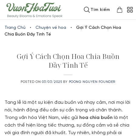
Skip
www.vuonhoatuoi.vn
Tìm kiếm
to
content
Trang Chủ
•
Chuyện về hoa
•
Gợi Ý Cách Chọn Hoa
Chia Buồn Đầy Tinh Tế
Gợi Ý Cách Chọn Hoa Chia Buồn
Đầy Tinh Tế
POSTED ON
03/03/2025
BY
POONG NGUYEN FOUNDER
Tang lễ là một sự kiện đau buồn và nhạy cảm, nơi mọi lời
nói, hành động đều cần sự cẩn trọng và chân thành.
Trong văn hóa Việt Nam, việc gửi
hoa chia buồn
là một
cách thể hiện lòng tiếc thương, sự đồng cảm và sẻ chia
với gia đình người đã khuất. Tuy nhiên, không phải ai