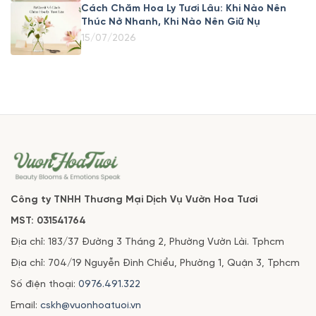
Cách Chăm Hoa Ly Tươi Lâu: Khi Nào Nên
Thúc Nở Nhanh, Khi Nào Nên Giữ Nụ
15/07/2026
Công ty TNHH Thương Mại Dịch Vụ Vườn Hoa Tươi
MST: 031541764
Địa chỉ: 183/37 Đường 3 Tháng 2, Phường Vườn Lài. Tphcm
Địa chỉ: 704/19 Nguyễn Đình Chiểu, Phường 1, Quận 3, Tphcm
Số điện thoại:
0976.491.322
Email:
cskh@vuonhoatuoi.vn