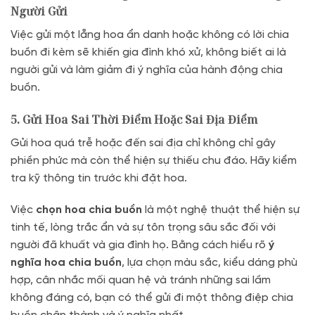
Người Gửi
Việc gửi một lẵng hoa ẩn danh hoặc không có lời chia
buồn đi kèm sẽ khiến gia đình khó xử, không biết ai là
người gửi và làm giảm đi ý nghĩa của hành động chia
buồn.
5. Gửi Hoa Sai Thời Điểm Hoặc Sai Địa Điểm
Gửi hoa quá trễ hoặc đến sai địa chỉ không chỉ gây
phiền phức mà còn thể hiện sự thiếu chu đáo. Hãy kiểm
tra kỹ thông tin trước khi đặt hoa.
Việc
chọn hoa chia buồn
là một nghệ thuật thể hiện sự
tinh tế, lòng trắc ẩn và sự tôn trọng sâu sắc đối với
người đã khuất và gia đình họ. Bằng cách hiểu rõ
ý
nghĩa hoa chia buồn
, lựa chọn màu sắc, kiểu dáng phù
hợp, cân nhắc mối quan hệ và tránh những sai lầm
không đáng có, bạn có thể gửi đi một thông điệp chia