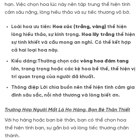
hạn. Việc chọn hoa lúc này nên tập trung thể hiện tình
cảm sâu nặng, lòng hiếu thảo và sự tiếc thương vô bờ.
Loài hoa ưu tiên:
Hoa cúc (trắng, vàng)
thể hiện
lòng hiếu thảo, sự kính trọng.
Hoa lily trắng
thể hiện
sự tinh khiết và cầu mong an nghỉ. Có thể kết hợp
cả hai loại hoa này.
Kiểu dáng:Thường chọn các
vòng hoa đám tang
lớn, trang trọng hoặc các kệ hoa bề thế, thể hiện vị
trí quan trọng của người đã khuất.
Thông điệp Lời chia buồn nên thể hiện tình cảm gia
đình sâu sắc, nỗi nhớ thương và lòng biết ơn.
Trường Hợp Người Mất Là Họ Hàng, Bạn Bè Thân Thiết
Với họ hàng hoặc bạn bè thân, bạn có thể chọn hoa
thể hiện tình bạn, sự gắn bó và lòng tiếc thương chân
thành.