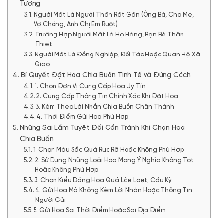
Tượng
Người Mất Là Người Thân Rất Gần (Ông Bà, Cha Mẹ,
Vợ Chồng, Anh Chị Em Ruột)
Trường Hợp Người Mất Là Họ Hàng, Bạn Bè Thân
Thiết
Người Mất Là Đồng Nghiệp, Đối Tác Hoặc Quan Hệ Xã
Giao
Bí Quyết Đặt Hoa Chia Buồn Tinh Tế và Đúng Cách
1. Chọn Đơn Vị Cung Cấp Hoa Uy Tín
2. Cung Cấp Thông Tin Chính Xác Khi Đặt Hoa
3. Kèm Theo Lời Nhắn Chia Buồn Chân Thành
4. Thời Điểm Gửi Hoa Phù Hợp
Những Sai Lầm Tuyệt Đối Cần Tránh Khi Chọn Hoa
Chia Buồn
1. Chọn Màu Sắc Quá Rực Rỡ Hoặc Không Phù Hợp
2. Sử Dụng Những Loài Hoa Mang Ý Nghĩa Không Tốt
Hoặc Không Phù Hợp
3. Chọn Kiểu Dáng Hoa Quá Lòe Loẹt, Cầu Kỳ
4. Gửi Hoa Mà Không Kèm Lời Nhắn Hoặc Thông Tin
Người Gửi
5. Gửi Hoa Sai Thời Điểm Hoặc Sai Địa Điểm