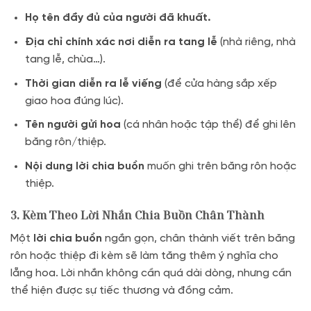
Họ tên đầy đủ của người đã khuất.
Địa chỉ chính xác nơi diễn ra tang lễ
(nhà riêng, nhà
tang lễ, chùa…).
Thời gian diễn ra lễ viếng
(để cửa hàng sắp xếp
giao hoa đúng lúc).
Tên người gửi hoa
(cá nhân hoặc tập thể) để ghi lên
băng rôn/thiệp.
Nội dung lời chia buồn
muốn ghi trên băng rôn hoặc
thiệp.
3. Kèm Theo Lời Nhắn Chia Buồn Chân Thành
Một
lời chia buồn
ngắn gọn, chân thành viết trên băng
rôn hoặc thiệp đi kèm sẽ làm tăng thêm ý nghĩa cho
lẵng hoa. Lời nhắn không cần quá dài dòng, nhưng cần
thể hiện được sự tiếc thương và đồng cảm.