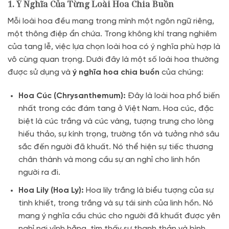
1. Ý Nghĩa Của Từng Loài Hoa Chia Buồn
Mỗi loài hoa đều mang trong mình một ngôn ngữ riêng,
một thông điệp ẩn chứa. Trong không khí trang nghiêm
của tang lễ, việc lựa chọn loài hoa có ý nghĩa phù hợp là
vô cùng quan trọng. Dưới đây là một số loài hoa thường
được sử dụng và
ý nghĩa hoa chia buồn
của chúng:
Hoa Cúc (Chrysanthemum):
Đây là loài hoa phổ biến
nhất trong các đám tang ở Việt Nam. Hoa cúc, đặc
biệt là cúc trắng và cúc vàng, tượng trưng cho lòng
hiếu thảo, sự kính trọng, trường tồn và tưởng nhớ sâu
sắc đến người đã khuất. Nó thể hiện sự tiếc thương
chân thành và mong cầu sự an nghỉ cho linh hồn
người ra đi.
Hoa Lily (Hoa Ly):
Hoa lily trắng là biểu tượng của sự
tinh khiết, trong trắng và sự tái sinh của linh hồn. Nó
mang ý nghĩa cầu chúc cho người đã khuất được yên
nghỉ nơi vĩnh hằng, tìm thấy sự thanh thản và bình