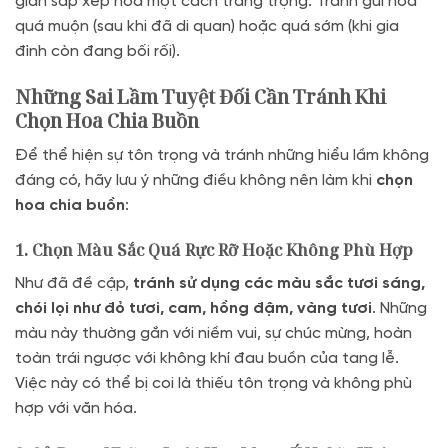
gian sắp xếp hoa một cách trang trọng. Tránh gửi hoa
quá muộn (sau khi đã di quan) hoặc quá sớm (khi gia
đình còn đang bối rối).
Những Sai Lầm Tuyệt Đối Cần Tránh Khi
Chọn Hoa Chia Buồn
Để thể hiện sự tôn trọng và tránh những hiểu lầm không
đáng có, hãy lưu ý những điều không nên làm khi
chọn
hoa chia buồn
:
1. Chọn Màu Sắc Quá Rực Rỡ Hoặc Không Phù Hợp
Như đã đề cập,
tránh sử dụng các màu sắc tươi sáng,
chói lọi như đỏ tươi, cam, hồng đậm, vàng tươi
. Những
màu này thường gắn với niềm vui, sự chúc mừng, hoàn
toàn trái ngược với không khí đau buồn của tang lễ.
Việc này có thể bị coi là thiếu tôn trọng và không phù
hợp với văn hóa.