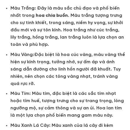
Màu Trắng: Đây là màu sắc chủ đạo và phổ biến
nhất trong
hoa chia buồn
. Màu trắng tượng trưng
cho sự tinh khiết, trong sáng, niềm hy vọng, sự khởi
đầu mới và sự tôn kính. Hoa trắng như cúc trắng,
lily trắng, hồng trắng, lan trắng luôn là lựa chọn an
toàn và phù hợp.
Màu Vàng:Đặc biệt là hoa cúc vàng, màu vàng thể
hiện sự kính trọng, tưởng nhớ, sự ấm áp và ánh
sáng dẫn đường cho linh hồn người đã khuất. Tuy
nhiên, nên chọn các tông vàng nhạt, tránh vàng
quá rực rỡ.
Màu Tím: Màu tím, đặc biệt là các sắc tím nhạt
hoặc tím huế, tượng trưng cho sự trang trọng, lòng
ngưỡng mộ, sự cảm thông và sự an ủi. Hoa lan tím
là một lựa chọn phổ biến mang gam màu này.
Màu Xanh Lá Cây: Màu xanh của lá cây đi kèm