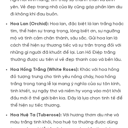
yên. Vẻ đẹp trang nhã của lily cũng góp phần làm dịu
đi không khí đau buồn.
Hoa Lan (Orchid):
Hoa lan, đặc biệt là lan trắng hoặc
tím, thể hiện sự trang trọng, lòng biết ơn, sự ngưỡng
mộ và tình cảm chân thành, sâu sắc. Gửi hoa lan là
cách thể hiện sự thương tiếc và sự trân trọng đối với
những gì người đã khuất để lại. Lan Hồ Điệp trắng
thường được ưu tiên vì vẻ đẹp thanh cao và bền lâu.
Hoa Hồng Trắng (White Roses):
Khác với hoa hồng
đỏ tượng trưng cho tình yêu nồng cháy, hoa hồng
trắng trong tang lễ lại mang ý nghĩa của sự tôn kính,
tinh khiết, sự ngây thơ và niềm hy vọng vào một khởi
đầu mới ở thế giới bên kia. Đây là lựa chọn tinh tế để
thể hiện sự tiếc thương.
Hoa Huệ Ta (Tuberose):
Với hương thơm dịu nhẹ và
màu trắng tinh khôi, hoa huệ ta thường được dùng