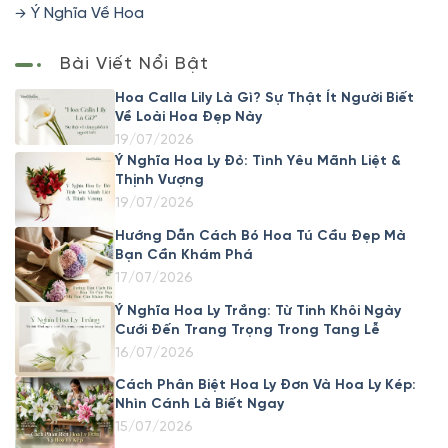
Ý Nghĩa Về Hoa
Bài Viết Nổi Bật
Hoa Calla Lily Là Gì? Sự Thật Ít Người Biết
Về Loài Hoa Đẹp Này
19/07/2026
Ý Nghĩa Hoa Ly Đỏ: Tình Yêu Mãnh Liệt &
Thịnh Vượng
19/07/2026
Hướng Dẫn Cách Bó Hoa Tú Cầu Đẹp Mà
Bạn Cần Khám Phá
17/07/2026
Ý Nghĩa Hoa Ly Trắng: Từ Tinh Khôi Ngày
Cưới Đến Trang Trọng Trong Tang Lễ
16/07/2026
Cách Phân Biệt Hoa Ly Đơn Và Hoa Ly Kép:
Nhìn Cánh Là Biết Ngay
15/07/2026