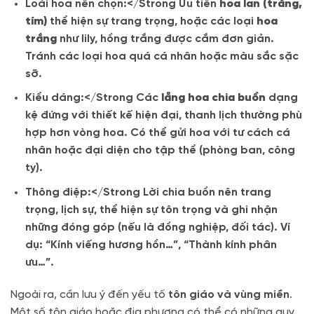
Loài hoa nên chọn:</Strong Ưu tiên
hoa lan (trắng,
tím)
thể hiện sự trang trọng, hoặc các loại
hoa
trắng
như lily, hồng trắng được cắm đơn giản.
Tránh các loại hoa quá cá nhân hoặc màu sắc sặc
sỡ.
Kiểu dáng:</Strong Các
lẵng hoa chia buồn
dạng
kệ đứng với thiết kế hiện đại, thanh lịch thường phù
hợp hơn vòng hoa. Có thể gửi hoa với tư cách cá
nhân hoặc đại diện cho tập thể (phòng ban, công
ty).
Thông điệp:</Strong Lời chia buồn nên trang
trọng, lịch sự, thể hiện sự tôn trọng và ghi nhận
những đóng góp (nếu là đồng nghiệp, đối tác). Ví
dụ: “Kính viếng hương hồn…”, “Thành kính phân
ưu…”.
Ngoài ra, cần lưu ý đến yếu tố
tôn giáo và vùng miền
.
Một số tôn giáo hoặc địa phương có thể có những quy