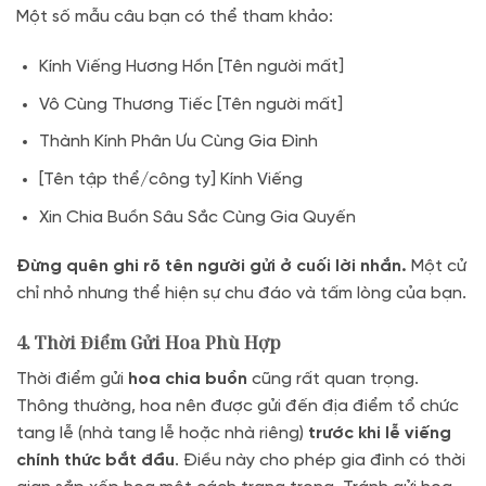
Một số mẫu câu bạn có thể tham khảo:
Kính Viếng Hương Hồn [Tên người mất]
Vô Cùng Thương Tiếc [Tên người mất]
Thành Kính Phân Ưu Cùng Gia Đình
[Tên tập thể/công ty] Kính Viếng
Xin Chia Buồn Sâu Sắc Cùng Gia Quyến
Đừng quên ghi rõ tên người gửi ở cuối lời nhắn.
Một cử
chỉ nhỏ nhưng thể hiện sự chu đáo và tấm lòng của bạn.
4. Thời Điểm Gửi Hoa Phù Hợp
Thời điểm gửi
hoa chia buồn
cũng rất quan trọng.
Thông thường, hoa nên được gửi đến địa điểm tổ chức
tang lễ (nhà tang lễ hoặc nhà riêng)
trước khi lễ viếng
chính thức bắt đầu
. Điều này cho phép gia đình có thời