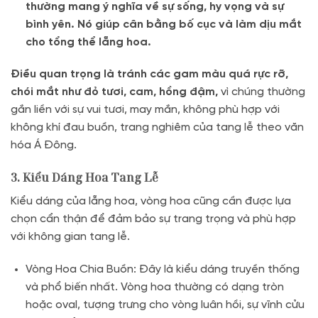
thường mang ý nghĩa về sự sống, hy vọng và sự
bình yên. Nó giúp cân bằng bố cục và làm dịu mắt
cho tổng thể lẵng hoa.
Điều quan trọng là tránh các gam màu quá rực rỡ,
chói mắt như đỏ tươi, cam, hồng đậm,
vì chúng thường
gắn liền với sự vui tươi, may mắn, không phù hợp với
không khí đau buồn, trang nghiêm của tang lễ theo văn
hóa Á Đông.
3. Kiểu Dáng Hoa Tang Lễ
Kiểu dáng của lẵng hoa, vòng hoa cũng cần được lựa
chọn cẩn thận để đảm bảo sự trang trọng và phù hợp
với không gian tang lễ.
Vòng Hoa Chia Buồn: Đây là kiểu dáng truyền thống
và phổ biến nhất. Vòng hoa thường có dạng tròn
hoặc oval, tượng trưng cho vòng luân hồi, sự vĩnh cửu