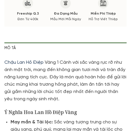
Freeship Q.3
Đa Dạng Mẫu
Miễn Phí Thiệp
Đơn Từ 400k
Mẫu Mới Mỗi Ngày
Hỗ Trợ Viết Thiệp
MÔ TẢ
Chậu Lan Hồ Điệp
Vàng 1 Cành với sắc vàng rực rỡ như
ánh mặt trời, mang đến không gian tươi mới và tràn đầy
năng lượng tích cực. Đây là món quà hoàn hảo để gửi lời
chúc mừng khai trương hồng phát, làm ăn tấn tới hay
gửi gắm những lời chúc tốt đẹp nhất đến người thân
yêu trong ngày sinh nhật.
Ý Nghĩa Hoa Lan Hồ Điệp Vàng
May mắn & Tài lộc:
Sắc vàng tượng trưng cho sự
giàu sang, phú quý, mang lại may mắn và tài lộc cho