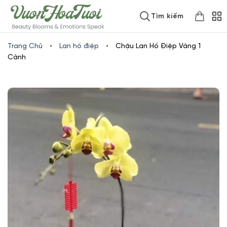
Skip
www.vuonhoatuoi.vn
Tìm kiếm
to
content
Trang Chủ
•
Lan hồ điệp
•
Chậu Lan Hồ Điệp Vàng 1
Cành