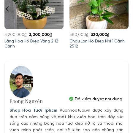
Giá
Giá
Giá
Giá
3,200,000
₫
3,000,000
₫
380,000
₫
320,000
₫
gốc
hiện
gốc
hiện
Lẵng Hoa Hồ Điệp Vàng 2 12
Chậu Lan Hồ Điệp Nhí 1 Cành
Cành
2512
là:
tại
là:
tại
3,200,000₫.
là:
380,000₫.
là:
3,000,000₫.
320,000₫.
Đã kiểm duyệt nội dung
Poong Nguyễn
Shop Hoa Tươi Tphcm
Vuonhoatuoi.vn được xây dựng
dựa trên cảm hứng về một khu vườn hoa tràn đầy sức
sống của những bông hoa tươi đẹp nở rộ và thoải mái
vươn mình phát triển, nơi sẽ kiến tạo nên những sản