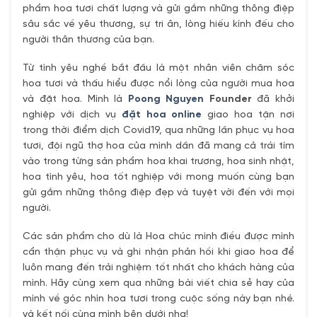
phẩm hoa tươi chất lượng và gửi gắm những thông điệp
sâu sắc về yêu thương, sự tri ân, lòng hiếu kính đếu cho
người thân thương của bạn.
Từ tình yêu nghề bắt đầu là một nhân viên chăm sóc
hoa tươi và thấu hiểu được nổi lòng của người mua hoa
và đặt hoa. Mình là
Poong Nguyen
Founder
đã khởi
nghiệp với dịch vụ
đặt hoa online
giao hoa tận nơi
trong thời điểm dịch Covid19, qua những lần phục vụ hoa
tươi, đội ngũ thợ hoa của mình dần đã mang cả trái tím
vào trong từng sản phẩm hoa khai trương, hoa sinh nhật,
hoa tình yêu, hoa tốt nghiệp với mong muốn cùng bạn
gửi gắm những thông điệp đẹp và tuyệt vời đến với mọi
người.
Các sản phẩm cho dù là Hoa chúc mình điều được mình
cẩn thận phục vụ và ghi nhận phản hồi khi giao hoa để
luôn mang đến trải nghiệm tốt nhất cho khách hàng của
mình. Hãy cùng xem qua những bài viết chia sẻ hay của
mình về góc nhìn hoa tươi trong cuộc sống này bạn nhé.
và kết nối cùng mình bên dưới nha!