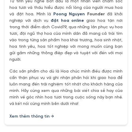
Từ tình yêu nghề bắt đầu là một nhân viên chăm sóc
hoa tươi và thấu hiểu được nổi lòng của người mua hoa
và đặt hoa. Mình là
Poong Nguyen
Founder
đã khởi
nghiệp với dịch vụ
đặt hoa online
giao hoa tận nơi
trong thời điểm dịch Covid19, qua những lần phục vụ hoa
tươi, đội ngũ thợ hoa của mình dần đã mang cả trái tím
vào trong từng sản phẩm hoa khai trương, hoa sinh nhật,
hoa tình yêu, hoa tốt nghiệp với mong muốn cùng bạn
gửi gắm những thông điệp đẹp và tuyệt vời đến với mọi
người.
Các sản phẩm cho dù là Hoa chúc mình điều được mình
cẩn thận phục vụ và ghi nhận phản hồi khi giao hoa để
luôn mang đến trải nghiệm tốt nhất cho khách hàng của
mình. Hãy cùng xem qua những bài viết chia sẻ hay của
mình về góc nhìn hoa tươi trong cuộc sống này bạn nhé.
và kết nối cùng mình bên dưới nha!
Xem thêm thông tin →