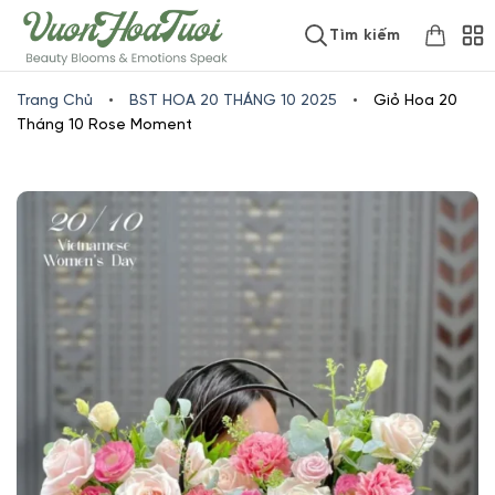
Skip
www.vuonhoatuoi.vn
Tìm kiếm
to
content
Trang Chủ
•
BST HOA 20 THÁNG 10 2025
•
Giỏ Hoa 20
Tháng 10 Rose Moment