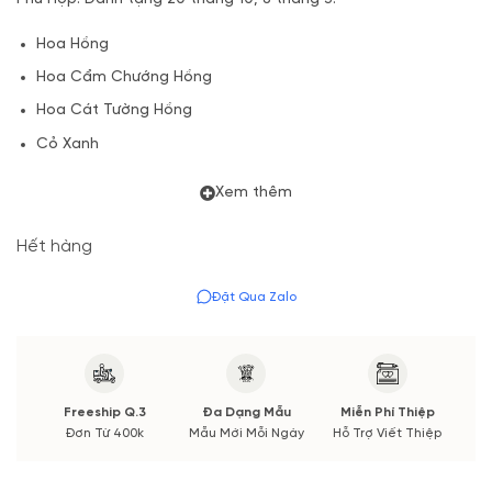
Hoa Hồng
Hoa Cẩm Chướng Hồng
Hoa Cát Tường Hồng
Cỏ Xanh
(*) Do hoa tươi trong ngày lễ tăng cao nên VuonHoaTuoi xin
Xem thêm
được điều chỉnh giá tăng cố định tuỳ sản phẩm.
Hết hàng
Sản phẩm hoa 20 tháng 10 đảm bảo số lượng hoa theo mẫu
và giống mẫu.
85 – 90%,
do độ nở của hoa tưoi mỗi cành hoa
Đặt Qua Zalo
sẽ khác nhau.
Freeship Q.3
Đa Dạng Mẫu
Miễn Phí Thiệp
Đơn Từ 400k
Mẫu Mới Mỗi Ngày
Hỗ Trợ Viết Thiệp