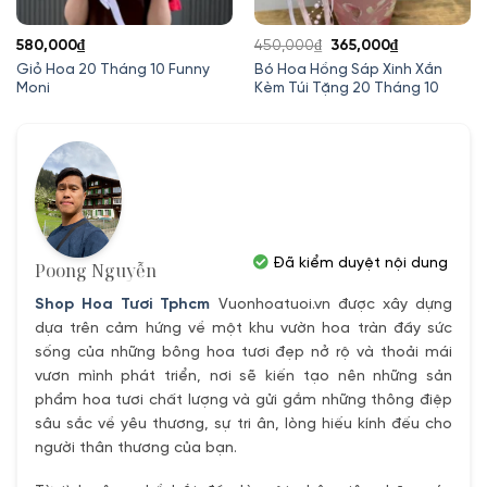
Giá
Giá
580,000
₫
450,000
₫
365,000
₫
gốc
hiện
Giỏ Hoa 20 Tháng 10 Funny
Bó Hoa Hồng Sáp Xinh Xắn
Moni
Kèm Túi Tặng 20 Tháng 10
là:
tại
450,000₫.
là:
365,000₫.
Đã kiểm duyệt nội dung
Poong Nguyễn
Shop Hoa Tươi Tphcm
Vuonhoatuoi.vn được xây dựng
dựa trên cảm hứng về một khu vườn hoa tràn đầy sức
sống của những bông hoa tươi đẹp nở rộ và thoải mái
vươn mình phát triển, nơi sẽ kiến tạo nên những sản
phẩm hoa tươi chất lượng và gửi gắm những thông điệp
sâu sắc về yêu thương, sự tri ân, lòng hiếu kính đếu cho
người thân thương của bạn.